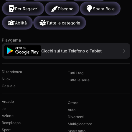
Per Ragazzi
Disegno
Spara Bolle
Abilità
Tutte le categorie
Playgama
Giochi sul tuo Telefono o Tablet
Di tendenza
Tutti i tag
Nuovi
Tutte le serie
Casuale
Arcade
Orrore
.io
Auto
Azione
Divertenti
Rompicapo
Multigiocatore
Sport
Sparatutto