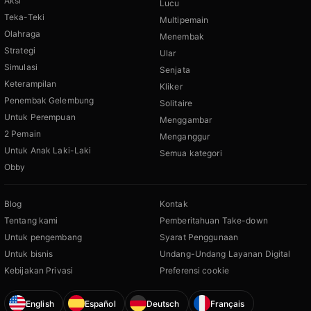
Aksi
Lucu
Teka-Teki
Multipemain
Olahraga
Menembak
Strategi
Ular
Simulasi
Senjata
Keterampilan
Kliker
Penembak Gelembung
Solitaire
Untuk Perempuan
Menggambar
2 Pemain
Menganggur
Untuk Anak Laki-Laki
Semua kategori
Obby
Blog
Kontak
Tentang kami
Pemberitahuan Take-down
Untuk pengembang
Syarat Penggunaan
Untuk bisnis
Undang-Undang Layanan Digital
Kebijakan Privasi
Preferensi cookie
English
Español
Deutsch
Français