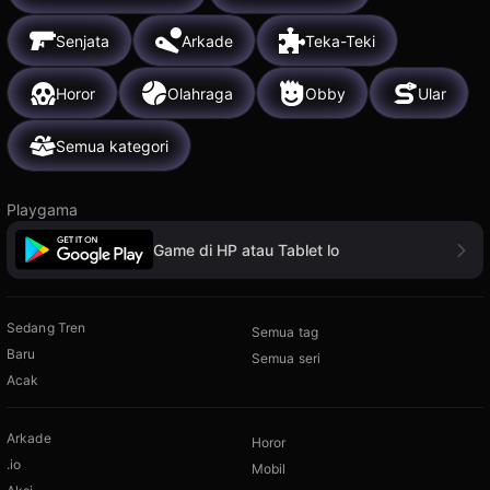
Senjata
Arkade
Teka-Teki
Horor
Olahraga
Obby
Ular
Semua kategori
Playgama
Game di HP atau Tablet lo
Sedang Tren
Semua tag
Baru
Semua seri
Acak
Arkade
Horor
.io
Mobil