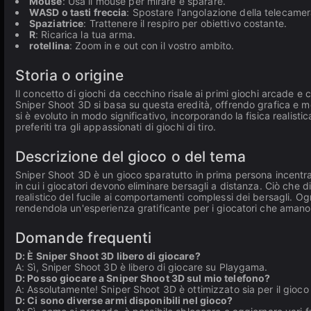
Mouse
: Usa il mouse per mirare e sparare.
WASD o tasti freccia
: Spostare l'angolazione della telecamer
Spaziatrice
: Trattenere il respiro per obiettivo costante.
R
: Ricarica la tua arma.
rotellina
: Zoom in e out con il vostro ambito.
Storia o origine
Il concetto di giochi da cecchino risale ai primi giochi arcade e con
Sniper Shoot 3D si basa su questa eredità, offrendo grafica e 
si è evoluto in modo significativo, incorporando la fisica realis
preferiti tra gli appassionati di giochi di tiro.
Descrizione del gioco o del tema
Sniper Shoot 3D è un gioco sparatutto in prima persona incentrat
in cui i giocatori devono eliminare bersagli a distanza. Ciò che 
realistico del fucile ai comportamenti complessi dei bersagli. Og
rendendola un'esperienza gratificante per i giocatori che amano l
Domande frequenti
D: È Sniper Shoot 3D libero di giocare?
A: Sì, Sniper Shoot 3D è libero di giocare su Playgama.
D: Posso giocare a Sniper Shoot 3D sul mio telefono?
A: Assolutamente! Sniper Shoot 3D è ottimizzato sia per il gioc
D: Ci sono diverse armi disponibili nel gioco?