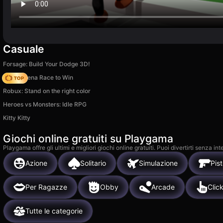
Casuale
Forsage: Build Your Dodge 3D!
Battle Arena Race to Win
Robux: Stand on the right color
Heroes vs Monsters: Idle RPG
Kitty Kitty
Giochi online gratuiti su Playgama
Playgama offre gli ultimi e migliori giochi online gratuiti. Puoi divertirti senza
Azione
Solitario
Simulazione
Pist
Per Ragazze
Obby
Arcade
Clic
Tutte le categorie