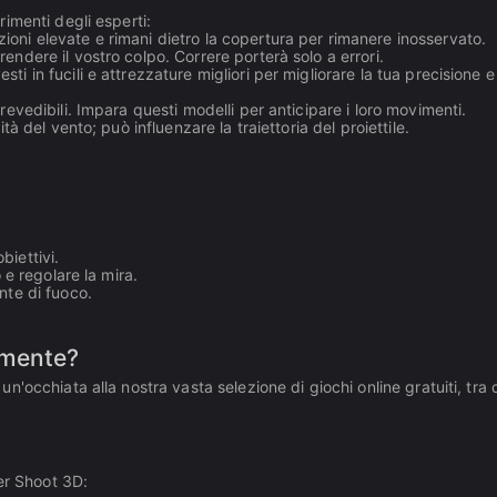
imenti degli esperti:
ioni elevate e rimani dietro la copertura per rimanere inosservato.
endere il vostro colpo. Correre porterà solo a errori.
ti in fucili e attrezzature migliori per migliorare la tua precisione e
revedibili. Impara questi modelli per anticipare i loro movimenti.
tà del vento; può influenzare la traiettoria del proiettile.
biettivi.
 e regolare la mira.
nte di fuoco.
amente?
occhiata alla nostra vasta selezione di giochi online gratuiti, tra 
er Shoot 3D: