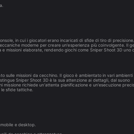
a.
sole, in cui i giocatori erano incaricati di sfide di tiro di precisione
meccaniche moderne per creare un'esperienza più coinvolgente. Il g
tica e missioni elaborate, rendendo giochi come Sniper Shoot 3D uno 
o sulle missioni da cecchino. Il gioco è ambientato in vari ambienti
distingue Sniper Shoot 3D è la sua attenzione ai dettagli, dal suono
ni missione richiede un'attenta pianificazione e un'esecuzione preci
e sfide tattiche.
o mobile e desktop.