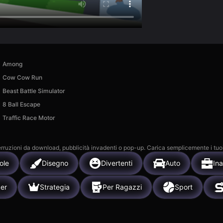
Among
Cow Cow Run
Beast Battle Simulator
8 Ball Escape
Traffic Race Motor
 interruzioni da download, pubblicità invadenti o pop-up. Carica semplicemente i tuo
ole
Disegno
Divertenti
Auto
Ina
ker
Strategia
Per Ragazzi
Sport