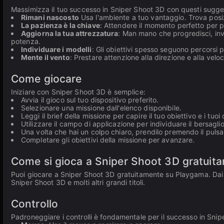
Massimizza il tuo successo in Sniper Shoot 3D con questi sugger
Rimani nascosto
Usa l'ambiente a tuo vantaggio. Trova posiz
La pazienza è la chiave
: Attendere il momento perfetto per pr
Aggiorna la tua attrezzatura
: Man mano che progredisci, inves
potenza.
Individuare i modelli
: Gli obiettivi spesso seguono percorsi p
Mente il vento
: Prestare attenzione alla direzione e alla veloci
Come giocare
Iniziare con Sniper Shoot 3D è semplice:
Avvia il gioco sul tuo dispositivo preferito.
Selezionare una missione dall'elenco disponibile.
Leggi il brief della missione per capire il tuo obiettivo e i tuoi o
Utilizzare il campo di applicazione per individuare il bersaglio
Una volta che hai un colpo chiaro, prendilo premendo il pulsa
Completare gli obiettivi della missione per avanzare.
Come si gioca a Sniper Shoot 3D gratuit
Puoi giocare a Sniper Shoot 3D gratuitamente su Playgama. Dai un'
Sniper Shoot 3D e molti altri grandi titoli.
Controllo
Padroneggiare i controlli è fondamentale per il successo in Snip