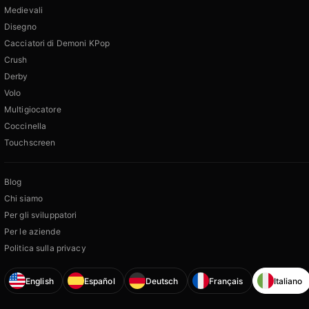
Medievali
Disegno
Cacciatori di Demoni KPop
Crush
Derby
Volo
Multigiocatore
Coccinella
Touchscreen
Blog
Chi siamo
Per gli sviluppatori
Per le aziende
Politica sulla privacy
English
Español
Deutsch
Français
Italiano