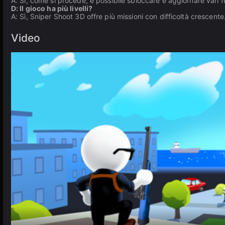
A: Sì, come si procede, è possibile sbloccare e aggiornare vari f
D: Il gioco ha più livelli?
A: Sì, Sniper Shoot 3D offre più missioni con difficoltà crescente
Video