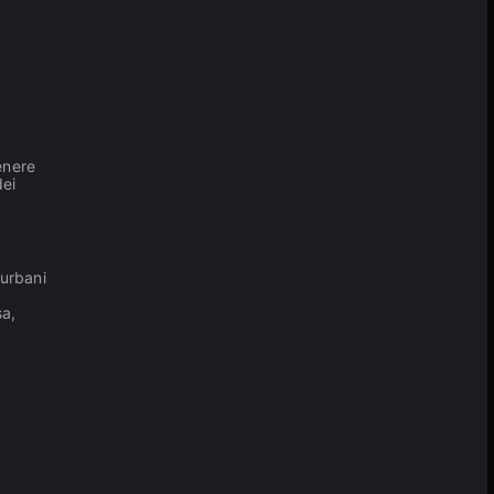
.
enere
dei
 urbani
sa,