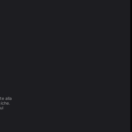
e alla
giche.
ul