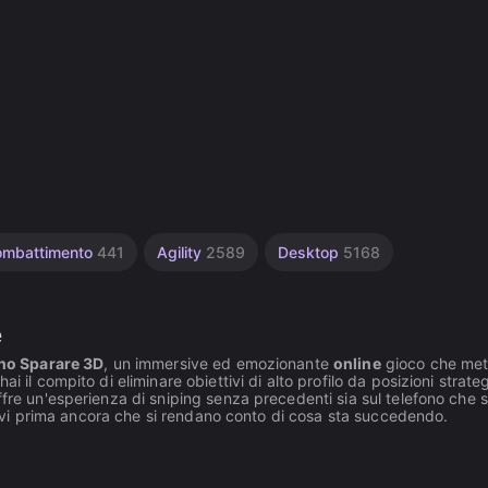
ombattimento
441
Agility
2589
Desktop
5168
e
no Sparare 3D
, un immersive ed emozionante
online
gioco che mett
 il compito di eliminare obiettivi di alto profilo da posizioni strate
ffre un'esperienza di sniping senza precedenti sia sul telefono che s
ettivi prima ancora che si rendano conto di cosa sta succedendo.