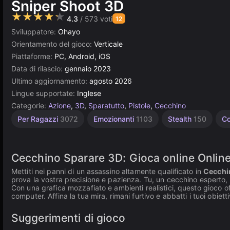
Sniper Shoot 3D
★★★★★
4.3
/ 573 voti
12
Sviluppatore:
Ohayo
Orientamento del gioco:
Verticale
Piattaforme:
PC, Android, iOS
Data di rilascio:
gennaio 2023
Ultimo aggiornamento:
agosto 2026
Lingue supportate:
Inglese
Categorie:
Azione
,
3D
,
Sparatutto
,
Pistole
,
Cecchino
Russi
Alta
Per 1
Per Ragazzi
3072
Emozionanti
1103
Stealth
150
C
giocatore
Qualità
1796
3569
4147
Cecchino Sparare 3D: Gioca online Onlin
Mettiti nei panni di un assassino altamente qualificato in
Cecchi
prova la vostra precisione e pazienza. Tu, un cecchino esperto, hai
Con una grafica mozzafiato e ambienti realistici, questo gioco o
computer. Affina la tua mira, rimani furtivo e abbatti i tuoi obi
Suggerimenti di gioco