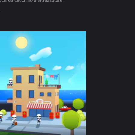
ucili da cecchino e attrezzature.
.