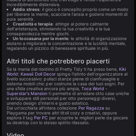
incredibilmente distensiva.
Addio stress
: il gioco è concepito proprio come un modo
per liberare la mente, scacciare l'ansia e godersi momenti di
pura serenità.
Creatività e terapia
: attinge al potere calmante
dell'arteterapia, stimolando la tua creatività e la tua
consapevolezza mentre giochi.
Un toccasana per la mente
: le attività di organizzazione
aiutano a migliorare la concentrazione e la lucidità mentale,
regalando un pizzico di benessere spirituale in più.
Altri titoli che potrebbero piacerti
Se la mania del riordino di Pretty Tidy ti ha preso bene,
Kiki
World: Kawaii Doll Decor
spinge l'istinto dell'organizzatore al
livello successivo: pulisci stanze piene di cianfrusaglie e
sistema mobili chic per costruire la casa dei tuoi sogni. Per
una sfida creativa ancora più ampia,
Toca World -
Superstar's Mansion
ti permette di arredare otto case uniche
e sviluppare stili personali per otto personaggi diversi,
unendo design d'interni e gusto estetico.
Dai un'occhiata all'intera collezione
Per Ragazze
su
Playgama per trovare altri titoli cozy e creativi, oppure
esplora il tag
Per PC
per scoprire le migliori perle da giocare
su desktop con lo stesso spirito rilassato.
Video