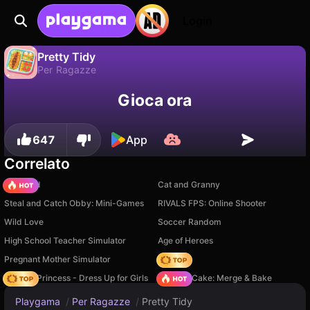
Login
Pretty Tidy
Per Ragazze
No
Salva
Salva i progressi!
Pretty Tidy è un gioco di per ragazze gratuito di CyberNex Studios. Giocaci online su Playgama.
Gioca ora
647
App
Correlato
TB World
Cat and Granny
Steal and Catch Obby: Mini-Games
RIVALS FPS: Online Shooter
Wild Love
Soccer Random
High School Teacher Simulator
Age of Heroes
Pregnant Mother Simulator
Hedgies
Fashion Princess - Dress Up for Girls
Piece of Cake: Merge & Bake
Playgama
/
Per Ragazze
/
Pretty Tidy