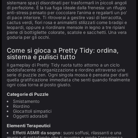
sistemare spazi disordinati per trasformarli in piccoli angoli
di perfezione. È la tua fuga ideale dalla frenesia: un rifugio
anti-stress pensato per coccolare l'anima e regalarti un po'
di pace interiore. Ti ritroverai a gestire vasi di terracotta,
cactus verdi, fiori rosa e animaletti stilizzati come bradipi e
leopardi, oppure a riordinare mensole in legno a tre ripiani
piene di bottigliette colorate, scatole e sacchetti. Una vera
goduria per gli occhi.
Come si gioca a Pretty Tidy: ordina,
sistema e pulisci tutto
Il gameplay di Pretty Tidy ruota tutto attorno a un ciclo
soddisfacente di organizzazione e riordino attraverso una
serie di puzzle zen. Ogni singola mossa è pensata per darti
quella gratificazione immediata che senti quando finalmente
ogni cosa torna al posto giusto.
Categorie di Puzzle
Smistamento
Riordino
Giocattoli simpatici
Oggetti adorabili
Elementi Terapeutici
Effetti ASMR da sogno
: suoni soffusi, rilassanti e una
musica di sottofondo che ti avvolge e rende l'esperienza