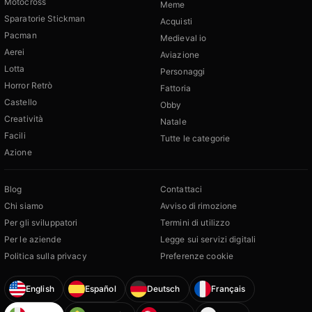
Motocross
Meme
Sparatorie Stickman
Acquisti
Pacman
Medieval io
Aerei
Aviazione
Lotta
Personaggi
Horror Retrò
Fattoria
Castello
Obby
Creatività
Natale
Facili
Tutte le categorie
Azione
Blog
Contattaci
Chi siamo
Avviso di rimozione
Per gli sviluppatori
Termini di utilizzo
Per le aziende
Legge sui servizi digitali
Politica sulla privacy
Preferenze cookie
English
Español
Deutsch
Français