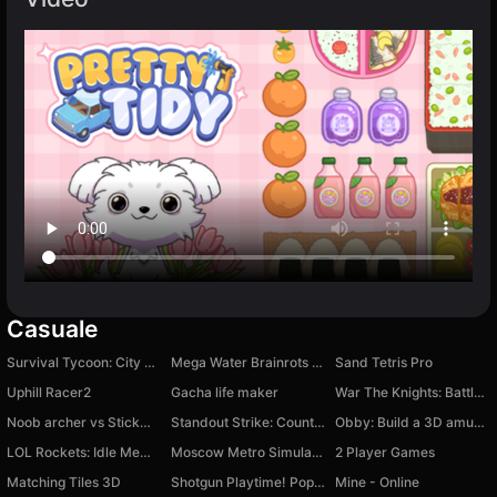
Casuale
Survival Tycoon: City of Zombie
Mega Water Brainrots Online
Sand Tetris Pro
Uphill Racer2
Gacha life maker
War The Knights: Battle Arena Swords 3D
Noob archer vs Stickman Zombie: zombie shooter
Standout Strike: Counter Attack
Obby: Build a 3D amusement park! +1 per second
LOL Rockets: Idle Meme RPG Clicker
Moscow Metro Simulator
2 Player Games
Matching Tiles 3D
Shotgun Playtime! Poppy Monsters Hunt!
Mine - Online