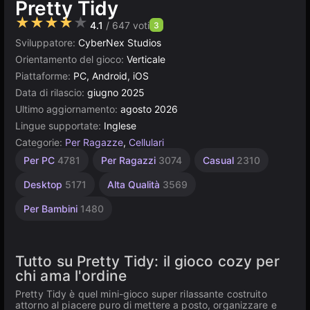
Pretty Tidy
★★★★★
4.1
/ 647 voti
3
Sviluppatore:
CyberNex Studios
Orientamento del gioco:
Verticale
Piattaforme:
PC, Android, iOS
Data di rilascio:
giugno 2025
Ultimo aggiornamento:
agosto 2026
Lingue supportate:
Inglese
Categorie:
Per Ragazze
,
Cellulari
Browser
Unity
Per PC
4781
Per Ragazzi
3074
Casual
2310
online
5021
3174
Desktop
5171
Alta Qualità
3569
Per Bambini
1480
Tutto su Pretty Tidy: il gioco cozy per
chi ama l'ordine
Pretty Tidy è quel mini-gioco super rilassante costruito
attorno al piacere puro di mettere a posto, organizzare e