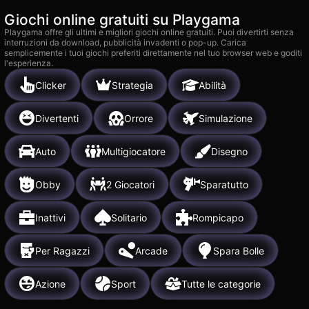
Giochi online gratuiti su Playgama
Playgama offre gli ultimi e migliori giochi online gratuiti. Puoi divertirti senza
interruzioni da download, pubblicità invadenti o pop-up. Carica
semplicemente i tuoi giochi preferiti direttamente nel tuo browser web e goditi
l'esperienza.
Clicker
Strategia
Abilità
Divertenti
Orrore
Simulazione
Auto
Multigiocatore
Disegno
Obby
2 Giocatori
Sparatutto
Inattivi
Solitario
Rompicapo
Per Ragazzi
Arcade
Spara Bolle
Azione
Sport
Tutte le categorie