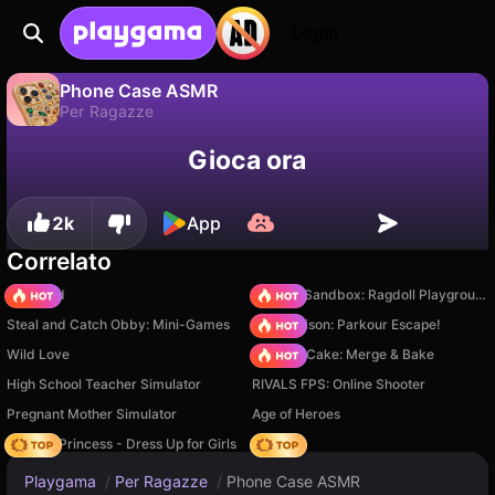
Login
Phone Case ASMR
Per Ragazze
No
Salva
Salva i progressi!
Phone Case ASMR è un gioco di per ragazze gratuito di Girls Games Puzzles. Giocaci online su Playgama.
Gioca ora
2k
App
Correlato
TB World
Sprunki Sandbox: Ragdoll Playground Mode
Steal and Catch Obby: Mini-Games
Barry Prison: Parkour Escape!
Wild Love
Piece of Cake: Merge & Bake
High School Teacher Simulator
RIVALS FPS: Online Shooter
Pregnant Mother Simulator
Age of Heroes
Fashion Princess - Dress Up for Girls
Hedgies
Playgama
/
Per Ragazze
/
Phone Case ASMR