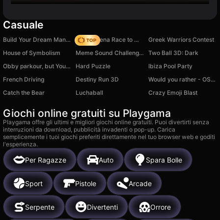
Casuale
Build Your Dream Mansion!
Battle Arena Race to Win
Greek Warriors Contest
House of Symbolism
Meme Sound Challenge 3D
Two Ball 3D: Dark
Obby parkour, but You're an animal
Hard Puzzle
Ibiza Pool Party
French Driving
Destiny Run 3D
Would you rather - OSCAR 2025 game
Catch the Bear
Luchaball
Crazy Emoji Blast
Giochi online gratuiti su Playgama
Playgama offre gli ultimi e migliori giochi online gratuiti. Puoi divertirti senza
interruzioni da download, pubblicità invadenti o pop-up. Carica
semplicemente i tuoi giochi preferiti direttamente nel tuo browser web e goditi
l'esperienza.
Per Ragazze
Auto
Spara Bolle
Sport
Pistole
Arcade
Serpente
Divertenti
Orrore