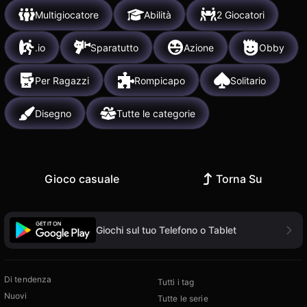
Multigiocatore
Abilità
2 Giocatori
.io
Sparatutto
Azione
Obby
Per Ragazzi
Rompicapo
Solitario
Disegno
Tutte le categorie
Gioco casuale
Torna Su
Giochi sul tuo Telefono o Tablet
Di tendenza
Tutti i tag
Nuovi
Tutte le serie