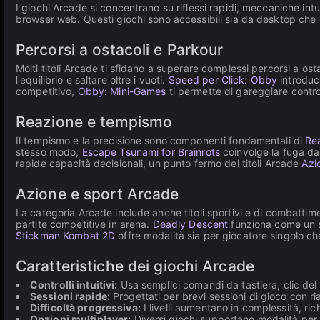
I giochi Arcade si concentrano su riflessi rapidi, meccaniche int
browser web. Questi giochi sono accessibili sia da desktop che 
Percorsi a ostacoli e Parkour
Molti titoli Arcade ti sfidano a superare complessi percorsi a osta
l'equilibrio e saltare oltre i vuoti.
Speed per Click: Obby
introduc
competitivo,
Obby: Mini-Games
ti permette di gareggiare contro 
Reazione e tempismo
Il tempismo e la precisione sono componenti fondamentali di
Re
stesso modo,
Escape Tsunami for Brainrots
coinvolge la fuga da 
rapide capacità decisionali, un punto fermo dei titoli Arcade
Azi
Azione e sport Arcade
La categoria Arcade include anche titoli sportivi e di combatt
partite competitive in arena.
Deadly Descent
funziona come un si
Stickman Kombat 2D
offre modalità sia per giocatore singolo ch
Caratteristiche dei giochi Arcade
Controlli intuitivi:
Usa semplici comandi da tastiera, clic del 
Sessioni rapide:
Progettati per brevi sessioni di gioco con ri
Difficoltà progressiva:
I livelli aumentano in complessità, r
Opzioni multiplayer:
Diversi giochi supportano modalità per 2