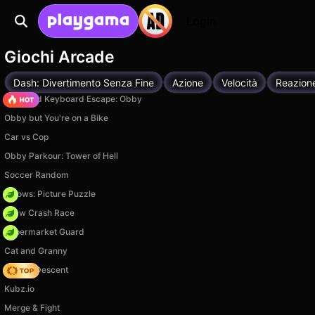
Login
Giochi Arcade
Dash: Divertimento Senza Fine
Azione
Velocità
Reazion
+1 Speed Keyboard Escape: Obby
Obby but You're on a Bike
Car vs Cop
Obby Parkour: Tower of Hell
Soccer Random
Arrows: Picture Puzzle
Draw Crash Race
Supermarket Guard
Cat and Granny
Deadly Descent
Kubz.io
Merge & Fight