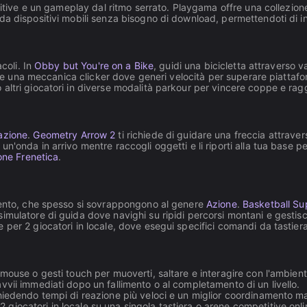
uitive e un gameplay dal ritmo serrato. Playgama offre una collezione 
da dispositivi mobili senza bisogno di download, permettendoti di 
coli. In
Obby but You're on a Bike
, guidi una bicicletta attraverso va
e una meccanica clicker dove generi velocità per superare piattaform
altri giocatori in diverse modalità parkour per vincere coppe e raggi
azione
.
Geometry Arrow 2
ti richiede di guidare una freccia attrave
un'onda in arrivo mentre raccogli oggetti e li riporti alla tua bas
one Frenetica
.
imento, che spesso si sovrappongono al genere
Azione
.
Basketball Su
mulatore di guida dove navighi su ripidi percorsi montani e gestisc
e per 2 giocatori in locale, dove esegui specifici comandi da tastie
mouse o gesti touch per muoverti, saltare e interagire con l'ambient
avvii immediati dopo un fallimento o al completamento di un livello.
ichiedendo tempi di reazione più veloci e un miglior coordinamento 
 giocatori in locale su una singola tastiera o arene competitive onli