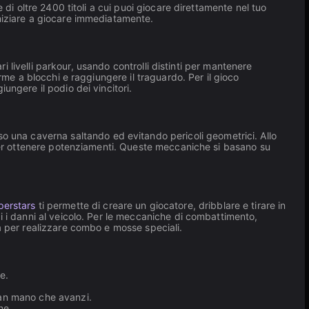
di oltre 2400 titoli a cui puoi giocare direttamente nel tuo
iniziare a giocare immediatamente.
ri livelli parkour, usando controlli distinti per mantenere
e a blocchi e raggiungere il traguardo. Per il gioco
ungere il podio dei vincitori.
rso una caverna saltando ed evitando pericoli geometrici. Allo
e per ottenere potenziamenti. Queste meccaniche si basano su
perstars
ti permette di creare un giocatore, dribblare e tirare in
i i danni al veicolo. Per le meccaniche di combattimento,
ra per realizzare combo e mosse speciali.
e.
man mano che avanzi.
ne.