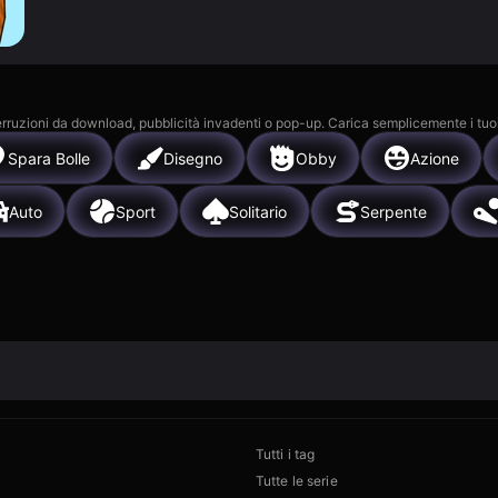
 interruzioni da download, pubblicità invadenti o pop-up. Carica semplicemente i tuo
Spara Bolle
Disegno
Obby
Azione
Auto
Sport
Solitario
Serpente
Tutti i tag
Tutte le serie