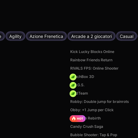
e
Agility
Azione Frenetica
Arcade a 2 giocatori
Casual
Kick Lucky Blocks Online
Rainbow Friends Return
RIVALS FPS: Online Shooter
PunchBox 3D
H.O.G.S.
MadTeam
Robby: Double jump for brainrots
Obby: +1 Jump per Click
Stickman Rebirth
Candy Crush Saga
Bubble Shooter: Tap & Pop