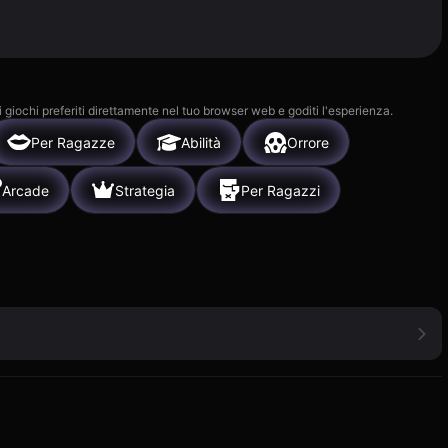
i giochi preferiti direttamente nel tuo browser web e goditi l'esperienza.
Per Ragazze
Abilità
Orrore
Arcade
Strategia
Per Ragazzi