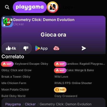
Login
Geometry Click: Demon Evolution
Clicker
No
Salva
Salva i progressi!
Geometry Click: Demon Evolution è un gioco di clicker gratuito di HonoLite. Giocaci online su Playgama.
Gioca ora
4k
App
Correlato
+1 Speed Keyboard Escape: Obby
Sprunki Sandbox: Ragdoll Playground Mode
Obby: Click and Grow
Piece of Cake: Merge & Bake
Break a Tower: Obby
Wild Love
Idle Chicken Farm
RIVALS FPS: Online Shooter
Moon Potato Clicker
Hedgies
Build Obby World
Cozy Crossword
Playgama
/
Clicker
/
Geometry Click: Demon Evolution