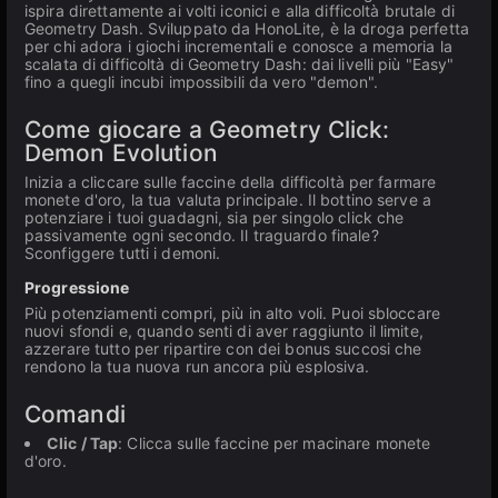
ispira direttamente ai volti iconici e alla difficoltà brutale di
Geometry Dash. Sviluppato da HonoLite, è la droga perfetta
per chi adora i giochi incrementali e conosce a memoria la
scalata di difficoltà di Geometry Dash: dai livelli più "Easy"
fino a quegli incubi impossibili da vero "demon".
Come giocare a Geometry Click:
Demon Evolution
Inizia a cliccare sulle faccine della difficoltà per farmare
monete d'oro, la tua valuta principale. Il bottino serve a
potenziare i tuoi guadagni, sia per singolo click che
passivamente ogni secondo. Il traguardo finale?
Sconfiggere tutti i demoni.
Progressione
Più potenziamenti compri, più in alto voli. Puoi sbloccare
nuovi sfondi e, quando senti di aver raggiunto il limite,
azzerare tutto per ripartire con dei bonus succosi che
rendono la tua nuova run ancora più esplosiva.
Comandi
Clic / Tap
: Clicca sulle faccine per macinare monete
d'oro.