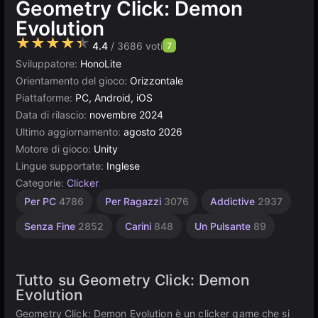
Geometry Click: Demon
Evolution
★★★★★
4.4
/ 3686 voti
7
Sviluppatore:
HonoLite
Orientamento del gioco:
Orizzontale
Piattaforme:
PC, Android, iOS
Data di rilascio:
novembre 2024
Ultimo aggiornamento:
agosto 2026
Motore di gioco:
Unity
Lingue supportate:
Inglese
Categorie:
Clicker
Mente
Desktop
Incrementali
Geometria
Russi
Browser
Unity
Alta
Per 1
Per PC
4786
Per Ragazzi
3076
Addictive
2937
giocatore
Qualità
online
1799
1234
5026
5172
164
565
3177
3571
4131
Senza Fine
2852
Carini
848
Un Pulsante
89
Tutto su Geometry Click: Demon
Evolution
Geometry Click: Demon Evolution è un clicker game che si