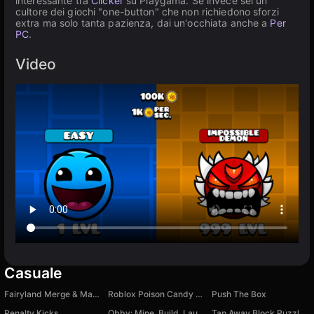
interessante tra
Clicker
su Playgama. Se invece sei un
cultore dei giochi "one-button" che non richiedono sforzi
extra ma solo tanta pazienza, dai un'occhiata anche a
Per
PC
.
Video
Casuale
Fairyland Merge & Magic
Roblox Poison Candy +1 Luck.
Push The Box
Penalty Kicks
Obby: Mine, Build, Launch
Tap Away Block Puzzle 3D