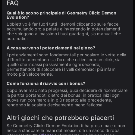
FAQ
Qual è lo scopo principale di Geometry Click: Demon
Evolution?
L'obiettivo è far fuori tutti i demoni cliccando sulle facce,
accumulando oro a palate e investendo in potenziamenti
che spingono al massimo i tuoi guadagni, sia manuali che
automatici.
A cosa servono i potenziamenti nel gioco?
I potenziamenti sono fondamentali per scalare le vette della
difficoltà: aumentano sia l'oro che ottieni con un click, sia
quello che incassi passivamente ogni secondo,
permettendoti di sbloccare i livelli demoniaci più infami
molto più velocemente.
Come funziona il riavvio con i bonus?
Dopo aver macinato progressi, puoi decidere di ricominciare
la partita portandoti dietro dei bonus: in pratica inizi ogni
nuova run con marcia in più rispetto alla precedente,
rendendo la scalata decisamente meno faticosa.
Altri giochi che potrebbero piacerti
Se Geometry Click: Demon Evolution ti ha preso male e non
riesci a staccare le mani dal mouse, c'è un sacco di roba