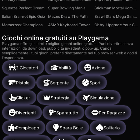
Squeeze Perfect Cream
Super Bowling Mania
Stickman Mortal Kombat
Italian Brainrot Epic Quiz
Mazes Draw The Path
Brawl Stars Mega Simulator
Motocross: Championship and Freestyle
ASMR Keyboard Tower
Obby: Upgrade Your Gun
Giochi online gratuiti su Playgama
Playgama offre gli ultimi e migliori giochi online gratuiti. Puoi divertirti senza
interruzioni da download, pubblicità invadenti o pop-up. Carica
semplicemente i tuoi giochi preferiti direttamente nel tuo browser web e goditi
l'esperienza.
2 Giocatori
Abilità
Azione
Pistole
Serpente
Sport
Clicker
Strategia
Simulazione
Divertenti
Sparatutto
Per Ragazze
Rompicapo
Spara Bolle
Solitario