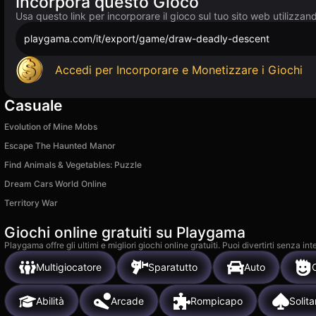
Incorpora questo Gioco
Usa questo link per incorporare il gioco sul tuo sito web utilizzan
playgama.com/it/export/game/draw-deadly-descent
Accedi per Incorporare e Monetizzare i Giochi
Casuale
Evolution of Mine Mobs
Escape The Haunted Manor
Find Animals & Vegetables: Puzzle
Dream Cars World Online
Territory War
Giochi online gratuiti su Playgama
Playgama offre gli ultimi e migliori giochi online gratuiti. Puoi divertirti senza
Multigiocatore
Sparatutto
Auto
Abilità
Arcade
Rompicapo
Solita