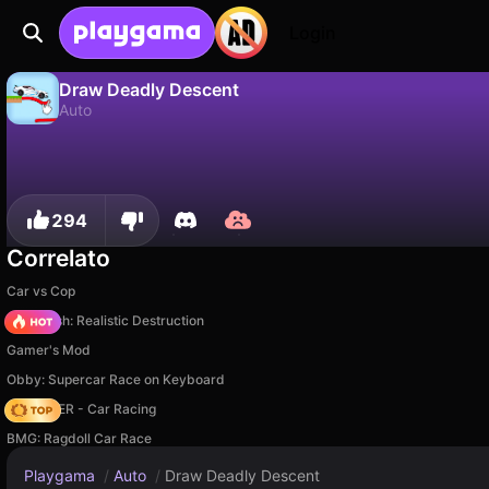
Login
Draw Deadly Descent
Auto
No
Salva
Salva i progressi!
Draw Deadly Descent è un gioco di auto gratuito di kbvpneofit. Giocaci online su Playgama.
294
Correlato
Car vs Cop
Car Crush: Realistic Destruction
Gamer's Mod
Obby: Supercar Race on Keyboard
MR RACER - Car Racing
BMG: Ragdoll Car Race
Playgama
/
Auto
/
Draw Deadly Descent