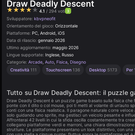
Draw Deadly Descent
★★★★★
4.1
/ 294 voti
3
Sviluppatore:
kbvpneofit
Orientamento del gioco:
Orizzontale
Piattaforme:
PC, Android, iOS
Data di rilascio:
gennaio 2026
Ultimo aggiornamento:
maggio 2026
Lingue supportate:
Inglese, Russo
Categorie:
Arcade
,
Auto
,
Fisica
,
Disegno
Creatività
111
Touchscreen
136
Desktop
5173
Per 
Tutto su Draw Deadly Descent: il puzzle g
Draw Deadly Descent è un puzzle game basato sulla fisica che f
ponte con il dito o col mouse, poi ti metti al volante di un’auto
conti con una fisica realistica. Il paragone naturale corre veloce a
solo guidando uno sprite, ma gestisci un veicolo pesante e influ
Affronterai 42 livelli in cui la sfida oscilla costantemente tra crea
collegano piattaforme verdi e marroni, una chiara dimostrazione d
strutture. Le piattaforme presentano un look distintivo, con una 
con una stella a cinque punte: fluttua sopra le piattaforme ed è il t