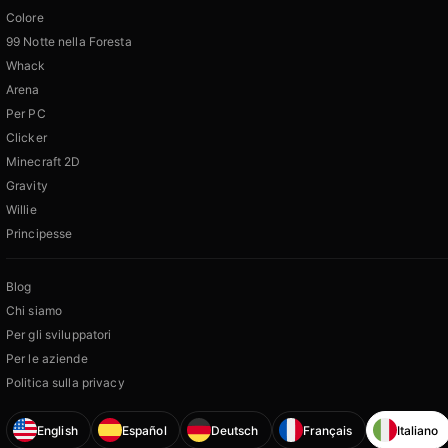
Colore
99 Notte nella Foresta
Whack
Arena
Per PC
Clicker
Minecraft 2D
Gravity
Willie
Principesse
Blog
Chi siamo
Per gli sviluppatori
Per le aziende
Politica sulla privacy
English
Español
Deutsch
Français
Italiano