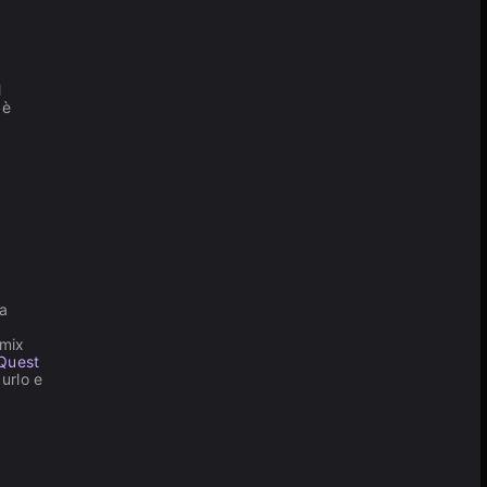
l
 è
ra
 mix
 Quest
 urlo e