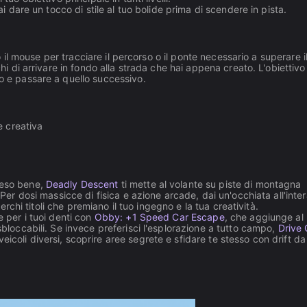
ai dare un tocco di stile al tuo bolide prima di scendere in pista.
 o il mouse per tracciare il percorso o il ponte necessario a superare i
chi di arrivare in fondo alla strada che hai appena creato. L'obiettivo
lo e passare a quello successivo.
e creativa
reso bene,
Deadly Descent
ti mette al volante su piste di montagna
 Per dosi massicce di fisica e azione arcade, dai un'occhiata all'inte
erchi titoli che premiano il tuo ingegno e la tua creatività.
e per i tuoi denti con
Obby: +1 Speed Car Escape
, che aggiunge al
sbloccabili. Se invece preferisci l'esplorazione a tutto campo,
Drive
icoli diversi, scoprire aree segrete e sfidare te stesso con drift da