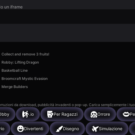
do un iframe
Collect and remove 3 fruits!
Robby: Lifting Dragon
Basketball Line
Broomcraft Mystic Evasion
Merge Builders
 interruzioni da download, pubblicità invadenti o pop-up. Carica semplicemente i tuo
Obby
.io
Per Ragazzi
Orrore
Pe
rio
Divertenti
Disegno
Simulazione