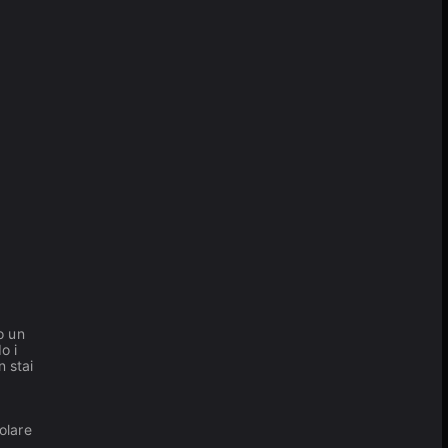
o un
o i
n stai
olare