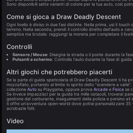
Sono disponibili sette varianti di colore per la tua auto, così potr
Come si gioca a Draw Deadly Descent
Ogni livello è diviso in due fasi distinte. Nella prima, usi il touch
terreno. Nella seconda, prendi il controllo diretto dell'auto e cer
semplice ma brutale: raggiungi la moneta per completare il livel
Controlli
Sensore / Mouse
: Disegna la strada o il ponte durante la fas
Pulsanti a schermo
: Controlla l'auto durante la fase di guida
Altri giochi che potrebbero piacerti
Se la parte di guida spericolata di Draw Deadly Descent ti ha p
mozzafiato, portando al limite lo spirito dello "scendere a valle".
collezione
Auto
su Playgama, oppure prova
Arcade
e
Fisica
se c
Se invece impazzisci per la guida tra mille ostacoli, troverai pan
gestione del carburante, inseguimenti della polizia e persino ali 
ti offre un'avventura open-world dove potrai personalizzare 35 ve
acrobazie folli.
Video