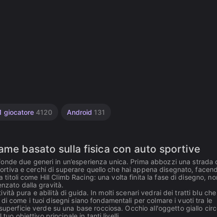
1 giocatore
4120
Android
131
ame basato sulla fisica con auto sportive
onde due generi in un’esperienza unica. Prima abbozzi una strada 
 sportiva e cerchi di superare quello che hai appena disegnato, facend
 titoli come Hill Climb Racing: una volta finita la fase di disegno, no
enzato dalla gravità.
tività pura e abilità di guida. In molti scenari vedrai dei tratti blu che
i come i tuoi disegni siano fondamentali per colmare i vuoti tra le
superficie verde su una base rocciosa. Occhio all'oggetto giallo circ
uo obiettivo principale in tanti livelli.