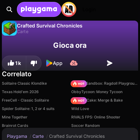
Login
Crafted Survival Chronicles
Carte
No
Salva
Salva i progressi!
Crafted Survival Chronicles è un gioco di carte gratuito di FloatGame. Giocaci online su Playgama.
Gioca ora
1k
App
Correlato
Solitaire Classic Klondike
Sprunki Sandbox: Ragdoll Playground Mode
Texas Hold'em 2026
ObbyTycoon: Money Tycoon
FreeCell - Classic Solitaire
Piece of Cake: Merge & Bake
Spider Solitaire: 1, 2 or 4 suits
Wild Love
Mine Together
RIVALS FPS: Online Shooter
Brainrot Cards
Soccer Random
Playgama
/
Carte
/
Crafted Survival Chronicles