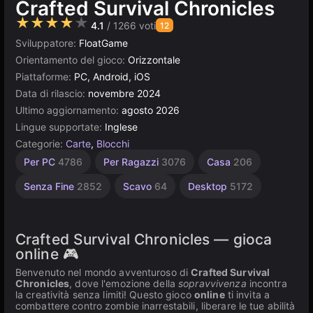
Crafted Survival Chronicles
★★★★★
4.1
/ 1266 voti
12
Sviluppatore:
FloatGame
Orientamento del gioco:
Orizzontale
Piattaforme:
PC, Android, iOS
Data di rilascio:
novembre 2024
Ultimo aggiornamento:
agosto 2026
Lingue supportate:
Inglese
Categorie:
Carte
,
Blocchi
Costruzione
Browser
Alta
Per PC
4786
Per Ragazzi
3076
Casa
206
Qualità
5026
636
3571
Senza Fine
2852
Scavo
64
Desktop
5172
Crafted Survival Chronicles — gioca
online 🎮
Benvenuto nel mondo avventuroso di
Crafted Survival
Chronicles
, dove l'emozione della
sopravvivenza
incontra
la creatività senza limiti! Questo gioco
online
ti invita a
combattere contro zombie inarrestabili, liberare le tue abilità