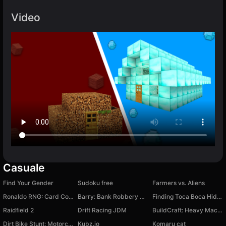
Video
Casuale
Find Your Gender
Sudoku free
Farmers vs. Aliens
Ronaldo RNG: Card Collection
Barry: Bank Robbery Robux!
Finding Toca Boca Hidden Objects
Raidfield 2
Drift Racing JDM
BuildCraft: Heavy Machinery
Dirt Bike Stunt: Motorcycle Extreme
Kubz.io
Komaru cat