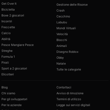
Get Over It
Gestione delle Risorse
Bicicletta
Crash
Boxe 2 giocatori
Cecchino
Incontri
Labubu
Freccette
Mondi Virtuali
Calcio
Velocità
Abilità
Blocchi
Pesce Mangiare Pesce
Animali
Streghe
Disegno Roblox
Formula 1
Obby
Pirati
Natale
Sport a 2 giocatori
Tutte le categorie
Elicotteri
Blog
Contattaci
Chi siamo
Avviso di rimozione
Per gli sviluppatori
Termini di utilizzo
Per le aziende
Legge sui servizi digitali