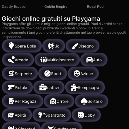
Daddy Escape
Goblin Empire
Royal Pool
Giochi online gratuiti su Playgama
Playgama offre gli ultimi e migliori giochi online gratuiti. Puoi divertirti senza
interruzioni da download, pubblicità invadenti o pop-up. Carica
semplicemente i tuoi giochi preferiti direttamente nel tuo browser web e goditi
l'esperienza.
Spara Bolle
.io
Disegno
Arcade
Multigiocatore
Auto
Serpente
Sport
Azione
Pistole
Inattivi
Rompicapo
Per Ragazzi
Orrore
Solitario
Abilità
Sparatutto
Obby
2 Giocatori
Simulazione