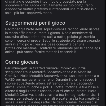
di crafting e costruire il tuo rifugio progettato per la
sopravvivenza. Gioca gratuitamente sul tuo
computer
o
dispositivo
mobile
preferito e intraprendi una missione in cui
solo i più forti sopravvivranno!
Suggerimenti per il gioco
Padroneggia l'arte della sopravvivenza raccogliendo risorse
in modo efficiente durante il giorno. Non dimenticare di
costruire difese prima che cali la notte, poiché gli zombie
sono in cerca di prede! Segui le strategie più sicure creando
armi in anticipo e crea una base compatta per una
protezione massima. Controllare l'ambiente per le cacce agli
animali può anche fornire materiali essenziali!
Come giocare
Per immergerti in Crafted Survival Chronicles, inizia
scegliendo tra la Modalità Sopravvivenza e la Modalità
Creativa. Nella Modalità Sopravvivenza, usa i tasti freccia o
WASD per navigare nel terreno. Durante il giorno, raccogli
risorse abbattendo alberi, estraendo pietre e cacciando
animali come mucche e polli. Di notte, fortifica la tua base e
difenditi dagli zombie usando le armi che hai creato. Nella
Modalità Creativa, lascia volare la tua immaginazione! Usa il
mouse per selezionare materiali e scatenare la tua creatività
senza la minaccia degli attacchi degli zombie. Costruisci il
castello dei tuoi sogni o un fortino espansivo usando risorse