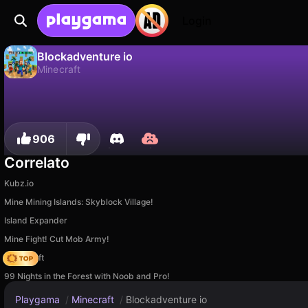
Login
Blockadventure io
Minecraft
No
Salva
Salva i progressi!
Blockadventure io è un gioco di minecraft gratuito di Alazar Game. Giocaci online su Playgama.
906
Correlato
Kubz.io
Mine Mining Islands: Skyblock Village!
Island Expander
Mine Fight! Cut Mob Army!
Trap Craft
99 Nights in the Forest with Noob and Pro!
Playgama
/
Minecraft
/
Blockadventure io