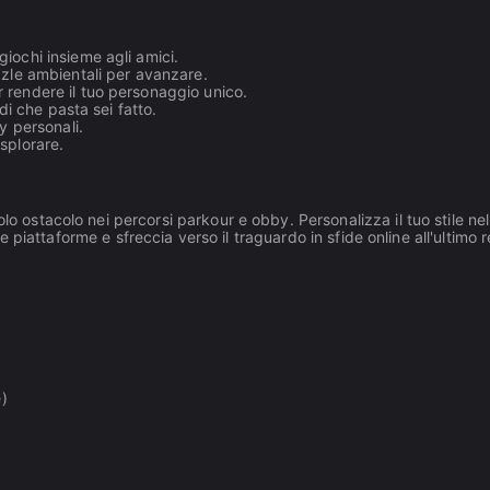
giochi insieme agli amici.
uzzle ambientali per avanzare.
 rendere il tuo personaggio unico.
 di che pasta sei fatto.
y personali.
splorare.
olo ostacolo nei percorsi parkour e obby. Personalizza il tuo stile n
 le piattaforme e sfreccia verso il traguardo in sfide online all'ultimo r
e)