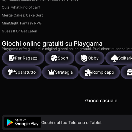
Quiz: what kind of car?
Merge Cakes: Cake Sort
MiniMight: Fantasy RPG
Guess It Or Get Eaten
Giochi online gratuiti su Playgama
Playgama offre gli ultimi e migliori giochi online gratuiti. Puoi divertirti senza
Per Ragazzi
Sport
Obby
Solitari
Sparatutto
Strategia
Rompicapo
Gioco casuale
Giochi sul tuo Telefono o Tablet