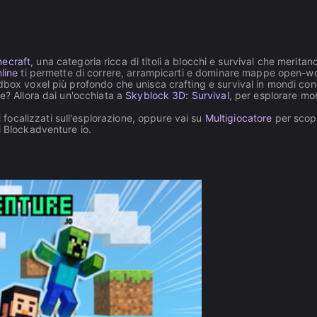
necraft
, una categoria ricca di titoli a blocchi e survival che meritan
line
ti permette di correre, arrampicarti e dominare mappe open-w
dbox voxel più profondo che unisca crafting e survival in mondi cond
e? Allora dai un'occhiata a
Skyblock 3D: Survival
, per esplorare mo
li focalizzati sull'esplorazione, oppure vai su
Multigiocatore
per scopr
i Blockadventure io.