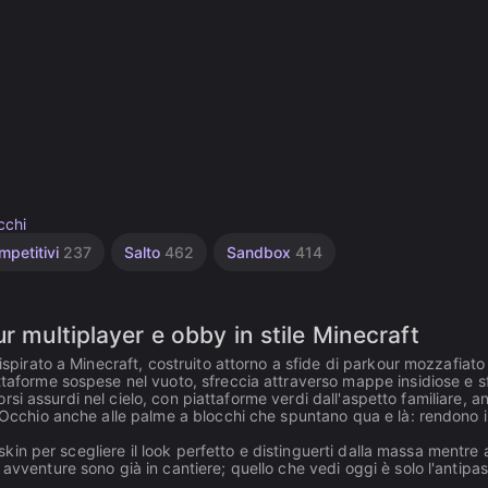
cchi
mpetitivi
237
Salto
462
Sandbox
414
r multiplayer e obby in stile Minecraft
ispirato a Minecraft, costruito attorno a sfide di parkour mozzafiato
ttaforme sospese nel vuoto, sfreccia attraverso mappe insidiose e sf
corsi assurdi nel cielo, con piattaforme verdi dall'aspetto familiare, an
. Occhio anche alle palme a blocchi che spuntano qua e là: rendono i
 skin per scegliere il look perfetto e distinguerti dalla massa mentre a
avventure sono già in cantiere; quello che vedi oggi è solo l'antipas