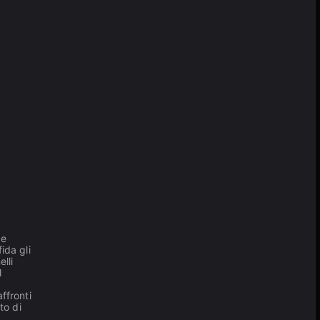
 e
ida gli
elli
l
ffronti
to di