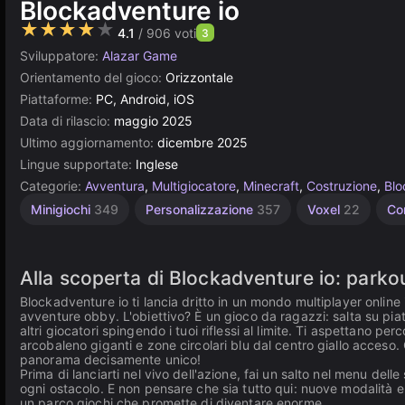
Blockadventure io
★★★★★
4.1
/ 906 voti
3
Sviluppatore:
Alazar Game
Orientamento del gioco:
Orizzontale
Piattaforme:
PC, Android, iOS
Data di rilascio:
maggio 2025
Ultimo aggiornamento:
dicembre 2025
Lingue supportate:
Inglese
Categorie:
Avventura
,
Multigiocatore
,
Minecraft
,
Costruzione
,
Blo
Unity
67
Minigiochi
349
Personalizzazione
357
Voxel
22
Co
online
obby
3175
71
Alla scoperta di Blockadventure io: parkou
Blockadventure io ti lancia dritto in un mondo multiplayer online 
avventure obby. L'obiettivo? È un gioco da ragazzi: salta su pia
altri giocatori spingendo i tuoi riflessi al limite. Ti aspettano per
arcobaleno giganti e zone circolari blu dal centro giallo acceso
panorama decisamente unico!
Prima di lanciarti nel vivo dell'azione, fai un salto nel menu delle
ogni ostacolo. E non pensare che sia tutto qui: nuove modalità e 
un parco giochi che promette di diventare enorme.