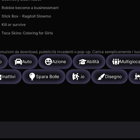
Robbie become a businessman!
Stick Box - Ragdoll Slowmo
Kill or survive
Toca Skins: Coloring for Girls
 interruzioni da download, pubblicità invadenti o pop-up. Carica semplicemente i tuo
o
Auto
Azione
Abilità
Multigioc
Inattivi
Spara Bolle
.io
Disegno