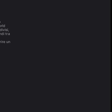
o
orld
ivisi,
ndi tra
ire un