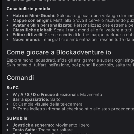
Cosa bolle in pentola
Hub dei Mini-Giochi
: Sblocca e gioca a una valanga di mini-
Mappe con enigmi
: Metti alla prova il cervello risolvendo p
Avatar e Skin personalizzate
: Personalizzazione estrema per
Classifiche globali
: Scala i rank mondiali e fai vedere a tutti
Editor di livelli
: Crea e condividi le tue mappe parkour o obb
Nuovi mondi
: Temi grafici e ambientazioni fresche tutte da e
Come giocare a Blockadventure io
Esplora mondi squadrati, sfida gli altri gamer e supera ogni sing
Skin prima di tuffarti nell'azione, poi prendi il controllo, salta tra
Comandi
Su PC
W / A / S / D o Frecce direzionali
: Movimento
Barra spaziatrice
: Salto
C
: Cambia visuale della telecamera
F
: Torna indietro (ritorna al checkpoint o allo step precedent
Su Mobile
Joystick a schermo
: Movimento libero
Tasto Salto
: Tocca per saltare