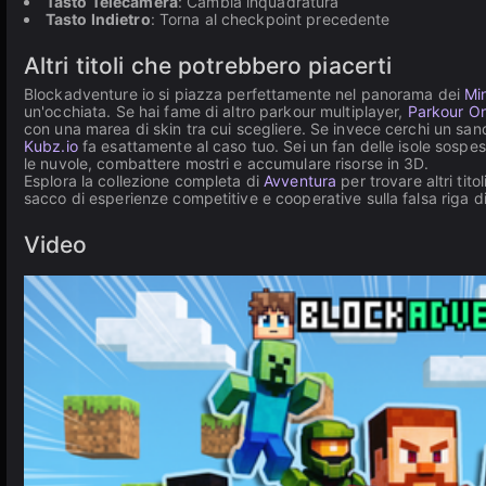
Tasto Telecamera
: Cambia inquadratura
Tasto Indietro
: Torna al checkpoint precedente
Altri titoli che potrebbero piacerti
Blockadventure io si piazza perfettamente nel panorama dei
Mi
un'occhiata. Se hai fame di altro parkour multiplayer,
Parkour On
con una marea di skin tra cui scegliere. Se invece cerchi un san
Kubz.io
fa esattamente al caso tuo. Sei un fan delle isole sospes
le nuvole, combattere mostri e accumulare risorse in 3D.
Esplora la collezione completa di
Avventura
per trovare altri tito
sacco di esperienze competitive e cooperative sulla falsa riga d
Video