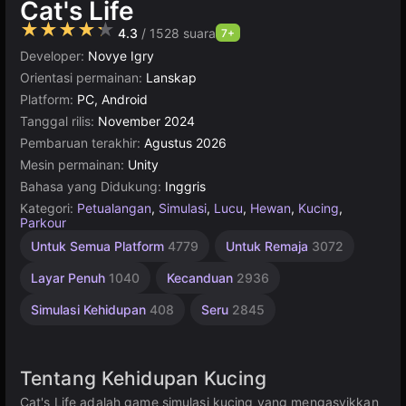
Cat's Life
★★★★★
4.3
/ 1528 suara
7+
Developer:
Novye Igry
Orientasi permainan:
Lanskap
Platform:
PC, Android
Tanggal rilis:
November 2024
Pembaruan terakhir:
Agustus 2026
Mesin permainan:
Unity
Bahasa yang Didukung:
Inggris
Kategori:
Petualangan
,
Simulasi
,
Lucu
,
Hewan
,
Kucing
,
Parkour
Lucu
Mengumpulkan
Ketangkasan
Desktop
Rekomendasi
Untuk
Kitty
Unity
Online
1
Untuk Semua Platform
4779
Untuk Remaja
3072
Cats
Pemain
Terbaik
online
Anak
847
Online
5168
2589
889
3569
3172
1477
73
4147
5019
Layar Penuh
1040
Kecanduan
2936
Simulasi Kehidupan
408
Seru
2845
Tentang Kehidupan Kucing
Cat's Life adalah game simulasi kucing yang mengasyikkan