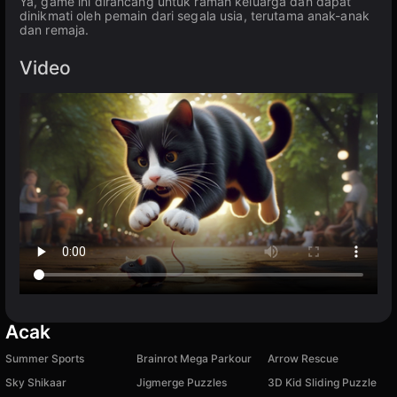
Ya, game ini dirancang untuk ramah keluarga dan dapat
dinikmati oleh pemain dari segala usia, terutama anak-anak
dan remaja.
Video
Acak
Summer Sports
Brainrot Mega Parkour
Arrow Rescue
Sky Shikaar
Jigmerge Puzzles
3D Kid Sliding Puzzle