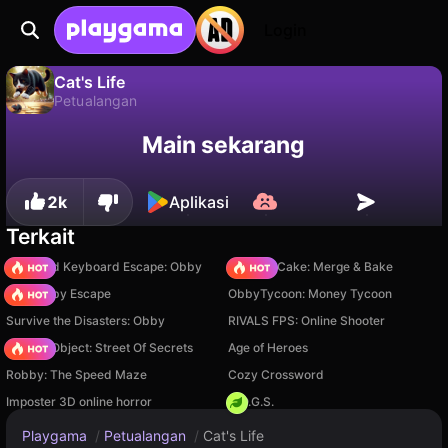
Login
Cat's Life
Petualangan
Cat's Life adalah game petualangan gratis oleh Novye Igry. Mainkan online di Playgama.
Tidak
Simpan
Simpan progresnya!
Main sekarang
2k
Aplikasi
Terkait
+1 Speed Keyboard Escape: Obby
Piece of Cake: Merge & Bake
Your Obby Escape
ObbyTycoon: Money Tycoon
Survive the Disasters: Obby
RIVALS FPS: Online Shooter
Hidden Object: Street Of Secrets
Age of Heroes
Robby: The Speed Maze
Cozy Crossword
Imposter 3D online horror
H.O.G.S.
Playgama
/
Petualangan
/
Cat's Life