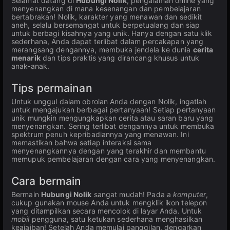
Selamat datang di
Hubungi Nolik
, pengalaman online yang
menyenangkan di mana kesenangan dan pembelajaran
bertabrakan! Nolik, karakter yang menawan dan sedikit
aneh, selalu bersemangat untuk berpetualang dan siap
untuk berbagi kisahnya yang unik. Hanya dengan satu klik
sederhana, Anda dapat terlibat dalam percakapan yang
merangsang dengannya, membuka jendela ke dunia
cerita
menarik
dan tips praktis yang dirancang khusus untuk
anak-anak.
Tips permainan
Untuk unggul dalam obrolan Anda dengan Nolik, ingatlah
untuk mengajukan berbagai pertanyaan! Setiap pertanyaan
unik mungkin mengungkapkan cerita atau saran baru yang
menyenangkan. Sering terlibat dengannya untuk membuka
spektrum penuh kepribadiannya yang menawan. Ini
memastikan bahwa setiap interaksi sama
menyenangkannya dengan yang terakhir dan membantu
memupuk pembelajaran dengan cara yang menyenangkan.
Cara bermain
Bermain
Hubungi Nolik
sangat mudah! Pada a
komputer
,
cukup gunakan mouse Anda untuk mengklik ikon telepon
yang ditampilkan secara mencolok di layar Anda. Untuk
mobil
pengguna, satu ketukan sederhana menghasilkan
keajaiban! Setelah Anda memulai panggilan, dengarkan