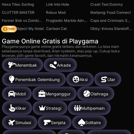
Hexa Tiles: Sorting
Link Into Hole
Crash Test Dummy
CLUTTER MASTER
Robux Mod
Mahjong: Food Connect
Farmer Bob vs Zombies!
Frogtastic Marble Adventure
Cops and Criminals: Economic Tycoon
Hidden Object: My Hotel
Cartoon Cat
Obby: Knives Standoff 2 RNG
Game Online Gratis di Playgama
Playgama punya game online gratis terbaru dan terkeren. Lo bisa main
sebebasnya tanpa download, iklan nyebelin, atau pop-up. Cukup buka
browser, pilih game favorit, dan nikmatin keseruannya.
Menembak
Arkade
Penembak Gelembung
Aksi
Ular
Mobil
Menganggur
Olahraga
Kliker
Strategi
Multipemain
Simulasi
Senjata
Solitaire