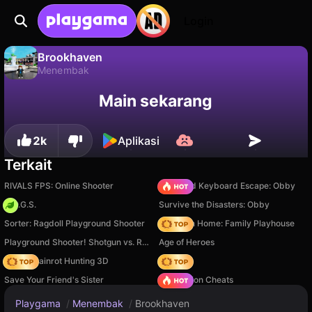
Login
Brookhaven
Menembak
Brookhaven adalah game menembak gratis oleh New Generation Games. Mainkan online di Playgama.
Tidak
Simpan
Simpan progresnya!
Main sekarang
2k
Aplikasi
Terkait
RIVALS FPS: Online Shooter
+1 Speed Keyboard Escape: Obby
H.O.G.S.
Survive the Disasters: Obby
Sorter: Ragdoll Playground Shooter
My Town Home: Family Playhouse
Playground Shooter! Shotgun vs. Ragdolls!
Age of Heroes
Italian Brainrot Hunting 3D
Hedgies
Save Your Friend's Sister
PVZ Fusion Cheats
Playgama
/
Menembak
/
Brookhaven