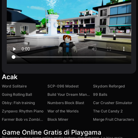
Acak
Word Solitaire
SCP-096 Modest
Skydom Reforged
Going Rolling Ball
Build Your Dream Mansion!
99 Balls
Obby: Fish training
Numbers Block Blast
Car Crusher Simulator
Zynpavo: Rhythm Piano
War of the Worlds
The Cut Candy 2
Farmer Bob vs Zombies!
Block Miner
Merge Fruit Characters
Game Online Gratis di Playgama
Playgama punya game online gratis terbaru dan terkeren. Lo bisa main