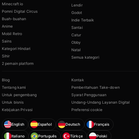
Minecraft io
Lendir
Pomni Digital Circus
Godot
Buah-buahan
Indie Terbaik
Anime
Santai
Mobil Retro
Catur
Sains
Obby
Kategori Hindari
Natal
Sihir
Semua kategori
2 pemain platform
Blog
Kontak
Tentang kami
Pemberitahuan Take-down
Untuk pengembang
Syarat Penggunaan
Untuk bisnis
Undang-Undang Layanan Digital
Kebijakan Privasi
Preferensi cookie
English
Español
Deutsch
Français
Italiano
Português
Türkçe
Polski