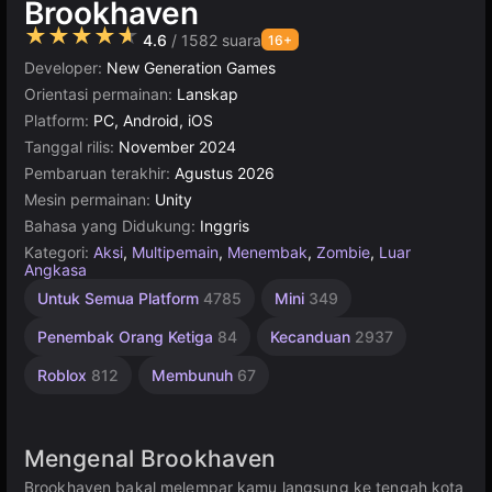
Brookhaven
★★★★★
4.6
/ 1582 suara
16+
Developer:
New Generation Games
Orientasi permainan:
Lanskap
Platform:
PC, Android, iOS
Tanggal rilis:
November 2024
Pembaruan terakhir:
Agustus 2026
Mesin permainan:
Unity
Bahasa yang Didukung:
Inggris
Kategori:
Aksi
,
Multipemain
,
Menembak
,
Zombie
,
Luar
Angkasa
Arena
Desktop
Berdarah
Rekomendasi
Rusia
Unity
Online
Indie
Dunia
Bertahan
Roblox:
1
Untuk Semua Platform
4785
Mini
349
Pemain
Terbaik
Terbuka
Terbaik
Brookhaven
online
1798
Online
167
5173
Hidup
30
3572
Gerombolan
3175
5026
4132
1220
382
2
Penembak Orang Ketiga
84
Kecanduan
2937
56
Roblox
812
Membunuh
67
Mengenal Brookhaven
Brookhaven bakal melempar kamu langsung ke tengah kota