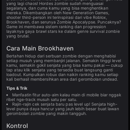
yang lagi chaos! Hordes zombie sudah menguasai
segalanya, dan cuma kamu yang bisa menghentikan
mereka. Dikembangkan oleh New Generation Games,
shooter third-person ini terinspirasi dari vibe Roblox,
Brookhaven, dan serunya Zombie Apocalypse. Puncaknya?
Game ini membawa sistem ranking dan progression
layaknya gaya brawl stars ke dalam genre survival zombie
yang brutal.
Cara Main Brookhaven
Bertahan hidup dari serbuan zombie dengan menghabisi
setiap musuh yang membanjiri jalanan. Semakin tinggi level
kamu, semakin gokil senjata yang bisa kamu pakai — cukup
tap atau klik senjata yang tersedia buat langsung ganti
loadout. Kumpulkan robux dan naikin ranking kamu setiap
kali berhasil membersihkan area dari gerombolan undead.
Tips & Trik
Manfaatin fitur auto-aim kalau main di mobile biar nggak
ribet nge-track musuh satu per satu.
Rajin-rajin cek senjata baru pas level up! Senjata high-
level punya daya hancur yang jauh lebih besar buat lawan
gerombolan zombie yang makin tangguh.
Kontrol