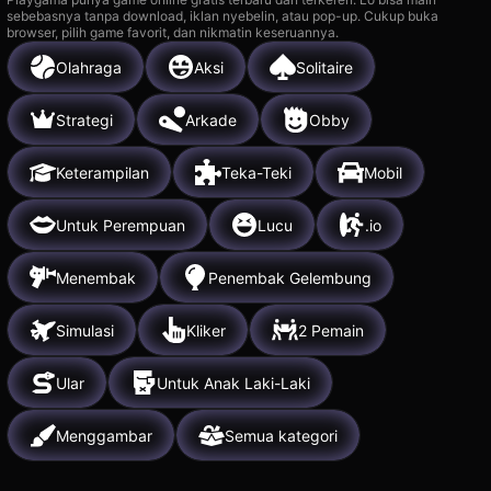
sebebasnya tanpa download, iklan nyebelin, atau pop-up. Cukup buka
browser, pilih game favorit, dan nikmatin keseruannya.
Olahraga
Aksi
Solitaire
Strategi
Arkade
Obby
Keterampilan
Teka-Teki
Mobil
Untuk Perempuan
Lucu
.io
Menembak
Penembak Gelembung
Simulasi
Kliker
2 Pemain
Ular
Untuk Anak Laki-Laki
Menggambar
Semua kategori