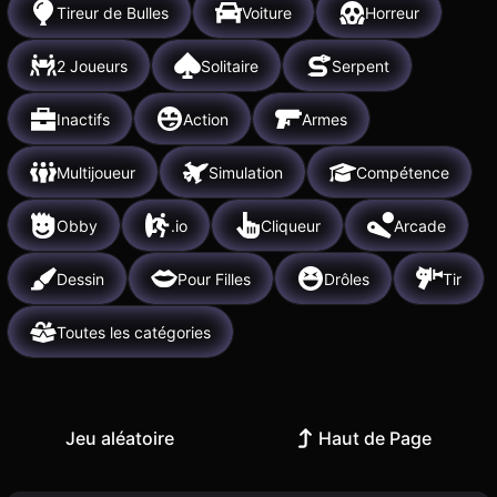
Tireur de Bulles
Voiture
Horreur
2 Joueurs
Solitaire
Serpent
Inactifs
Action
Armes
Multijoueur
Simulation
Compétence
Obby
.io
Cliqueur
Arcade
Dessin
Pour Filles
Drôles
Tir
Toutes les catégories
Jeu aléatoire
Haut de Page