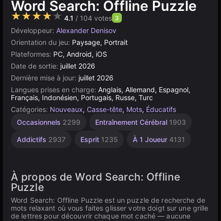
Word Search: Offline Puzzle
★★★★★
4.1
/ 104 votes
3
Développeur:
Alexander Denisov
Orientation du jeu:
Paysage, Portrait
Plateformes:
PC, Android, iOS
Date de sortie:
juillet 2026
Dernière mise à jour:
juillet 2026
Langues prises en charge:
Anglais, Allemand, Espagnol,
Français, Indonésien, Portugais, Russe, Turc
Catégories:
Nouveaux
,
Casse-tête
,
Mots
,
Éducatifs
Occasionnels
2299
Entraînement Cérébral
1903
Addictifs
2937
Esprit
1235
À 1 Joueur
4131
À propos de Word Search: Offline
Puzzle
Word Search: Offline Puzzle est un puzzle de recherche de
mots relaxant où vous faites glisser votre doigt sur une grille
de lettres pour découvrir chaque mot caché — aucune