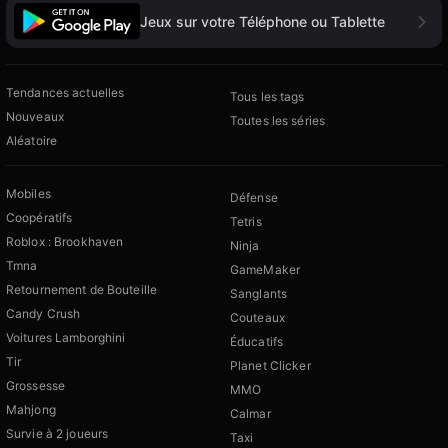
Jeux sur votre Téléphone ou Tablette
Tendances actuelles
Tous les tags
Nouveaux
Toutes les séries
Aléatoire
Mobiles
Défense
Coopératifs
Tetris
Roblox : Brookhaven
Ninja
Tmna
GameMaker
Retournement de Bouteille
Sanglants
Candy Crush
Couteaux
Voitures Lamborghini
Éducatifs
Tir
Planet Clicker
Grossesse
MMO
Mahjong
Calmar
Survie à 2 joueurs
Taxi