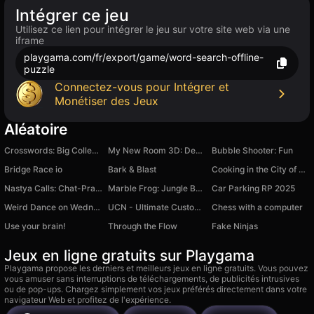
Intégrer ce jeu
Utilisez ce lien pour intégrer le jeu sur votre site web via une
iframe
playgama.com/fr/export/game/word-search-offline-
puzzle
Connectez-vous pour Intégrer et
Monétiser des Jeux
Aléatoire
Crosswords: Big Collection
My New Room 3D: Decor
Bubble Shooter: Fun
Bridge Race io
Bark & Blast
Cooking in the City of Winds
Nastya Calls: Chat-Prank, Like Stream, Video Call
Marble Frog: Jungle Ball Blast
Car Parking RP 2025
Weird Dance on Wednesday
UCN - Ultimate Custom Night
Chess with a computer
Use your brain!
Through the Flow
Fake Ninjas
Jeux en ligne gratuits sur Playgama
Playgama propose les derniers et meilleurs jeux en ligne gratuits. Vous pouvez
vous amuser sans interruptions de téléchargements, de publicités intrusives
ou de pop-ups. Chargez simplement vos jeux préférés directement dans votre
navigateur Web et profitez de l'expérience.