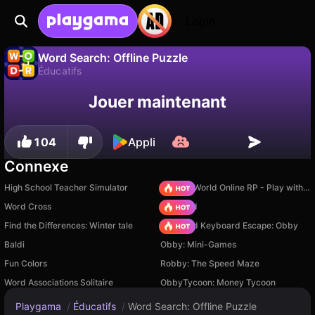
Login
Word Search: Offline Puzzle
Éducatifs
Sauvegardez la
Non
Enregistrer
Jouer maintenant
Word Search: Offline Puzzle est un jeu de éducatifs gratuit par Alexander Denisov. Joue-y en ligne sur Playgama.
progression !
104
Appli
Connexe
High School Teacher Simulator
Sprunki World Online RP - Play with Friends!
Word Cross
TB World
Find the Differences: Winter tale
+1 Speed Keyboard Escape: Obby
Baldi
Obby: Mini-Games
Fun Colors
Robby: The Speed Maze
Word Associations Solitaire
ObbyTycoon: Money Tycoon
Playgama
/
Éducatifs
/
Word Search: Offline Puzzle