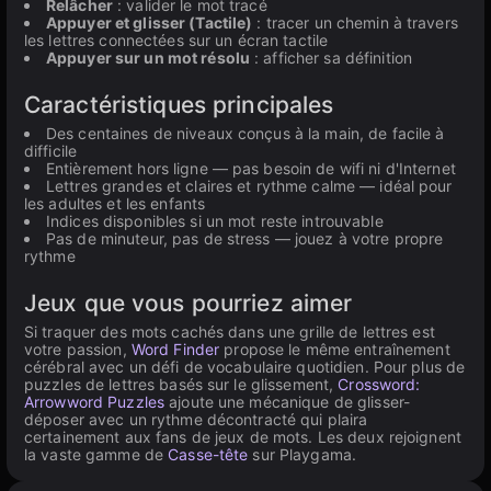
Relâcher
: valider le mot tracé
Appuyer et glisser (Tactile)
: tracer un chemin à travers
les lettres connectées sur un écran tactile
Appuyer sur un mot résolu
: afficher sa définition
Caractéristiques principales
Des centaines de niveaux conçus à la main, de facile à
difficile
Entièrement hors ligne — pas besoin de wifi ni d'Internet
Lettres grandes et claires et rythme calme — idéal pour
les adultes et les enfants
Indices disponibles si un mot reste introuvable
Pas de minuteur, pas de stress — jouez à votre propre
rythme
Jeux que vous pourriez aimer
Si traquer des mots cachés dans une grille de lettres est
votre passion,
Word Finder
propose le même entraînement
cérébral avec un défi de vocabulaire quotidien. Pour plus de
puzzles de lettres basés sur le glissement,
Crossword:
Arrowword Puzzles
ajoute une mécanique de glisser-
déposer avec un rythme décontracté qui plaira
certainement aux fans de jeux de mots. Les deux rejoignent
la vaste gamme de
Casse-tête
sur Playgama.