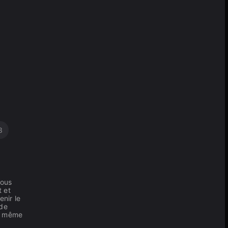
8
vous
t et
nir le
 de
et même