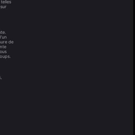
telles
 sur
nte.
d'un
sure de
ante
vous
loups.
,