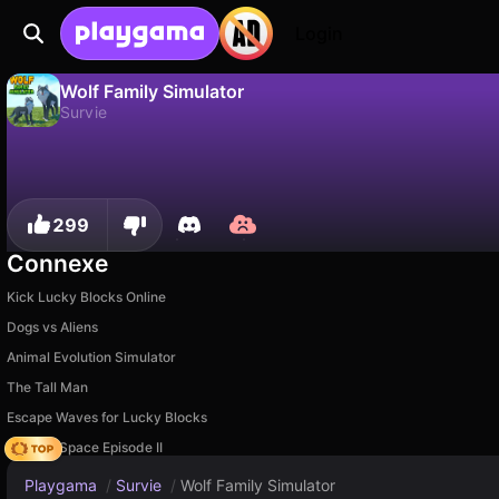
Login
Wolf Family Simulator
Survie
Non
Sauvegardez la progression !
Wolf Family Simulator est un jeu de survie gratuit par PlayMixDev. Joue-y en ligne sur Playgama.
299
Connexe
Kick Lucky Blocks Online
Dogs vs Aliens
Animal Evolution Simulator
The Tall Man
Escape Waves for Lucky Blocks
Zombie Space Episode II
Playgama
/
Survie
/
Wolf Family Simulator