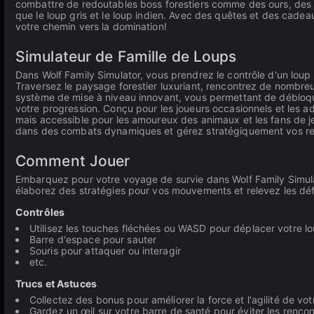
combattre de redoutables boss forestiers comme des ours, des ti
que le loup gris et le loup indien. Avec des quêtes et des cadea
votre chemin vers la domination!
Simulateur de Famille de Loups
Dans Wolf Family Simulator, vous prendrez le contrôle d'un loup p
Traversez le paysage forestier luxuriant, rencontrez de nombreu
système de mise à niveau innovant, vous permettant de débloque
votre progression. Conçu pour les joueurs occasionnels et les 
mais accessible pour les amoureux des animaux et les fans de 
dans des combats dynamiques et gérez stratégiquement vos resso
Comment Jouer
Embarquez pour votre voyage de survie dans Wolf Family Simul
élaborez des stratégies pour vos mouvements et relevez les défi
Contrôles
Utilisez les touches fléchées ou WASD pour déplacer votre l
Barre d'espace pour sauter
Souris pour attaquer ou interagir
etc.
Trucs et Astuces
Collectez des bonus pour améliorer la force et l'agilité de vot
Gardez un œil sur votre barre de santé pour éviter les renc