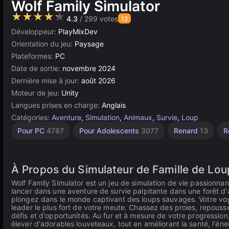
Wolf Family Simulator
★★★★★
4.3
/ 299 votes
12
Développeur:
PlayMixDev
Orientation du jeu:
Paysage
Plateformes:
PC
Date de sortie:
novembre 2024
Dernière mise à jour:
août 2026
Moteur de jeu:
Unity
Langues prises en charge:
Anglais
Catégories:
Aventure
,
Simulation
,
Animaux
,
Survie
,
Loup
Bureau
Bébé
Indépendants
Toilettage
Construction
Oiseaux
Monde
Navigateur
Unity
Haute
À 1
Pour PC
4787
Pour Adolescents
3077
Renard
13
R
Joueur
Qualité
Ouvert
276
5173
en
pour
23
5027
636
1220
ligne
Animaux
4123
3572
382
3177
44
À Propos du Simulateur de Famille de Lou
Wolf Family Simulator est un jeu de simulation de vie passionnan
lancer dans une aventure de survie palpitante dans une forêt d
plongez dans le monde captivant des loups sauvages. Votre voy
leader le plus fort de votre meute. Chassez des proies, repous
défis et d'opportunités. Au fur et à mesure de votre progress
élever d'adorables louveteaux, tout en améliorant la santé, l'éne