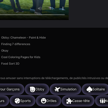
Obby: Chameleon - Paint & Hide
Finding 7 differences
Okay
Cool Coloring Pages for Kids
Food Sort 3D
 vous amuser sans interruptions de téléchargements, de publicités intrusives ou
Pour Garçons
Obby
Simulation
Solitaire
urs
Sports
Drôles
Casse-tête
M