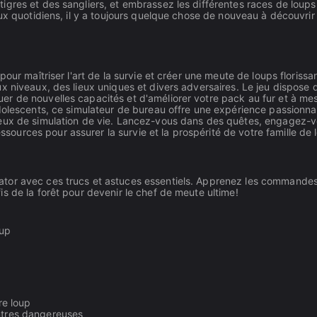
gres et des sangliers, et embrassez les différentes races de loups 
ux quotidiens, il y a toujours quelque chose de nouveau à découvrir
our maîtriser l'art de la survie et créer une meute de loups florissa
x niveaux, des lieux uniques et divers adversaires. Le jeu dispose 
r de nouvelles capacités et d'améliorer votre pack au fur et à me
adolescents, ce simulateur de bureau offre une expérience passionn
jeux de simulation de vie. Lancez-vous dans des quêtes, engagez-
urces pour assurer la survie et la prospérité de votre famille de 
ator avec ces trucs et astuces essentiels. Apprenez les commandes
s de la forêt pour devenir le chef de meute ultime!
oup
re loup
ontres dangereuses