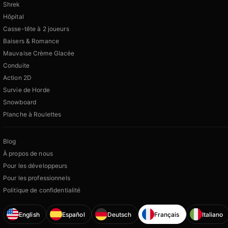
Shrek
Hôpital
Casse-tête à 2 joueurs
Baisers & Romance
Mauvaise Crème Glacée
Conduite
Action 2D
Survie de Horde
Snowboard
Planche à Roulettes
Blog
À propos de nous
Pour les développeurs
Pour les professionnels
Politique de confidentialité
English
Español
Deutsch
Français
Italiano