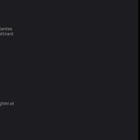
tantes
ttirant
hini et