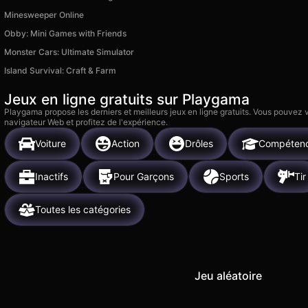
Minesweeper Online
Obby: Mini Games with Friends
Monster Cars: Ultimate Simulator
Island Survival: Craft & Farm
Jeux en ligne gratuits sur Playgama
Playgama propose les derniers et meilleurs jeux en ligne gratuits. Vous pouvez
navigateur Web et profitez de l'expérience.
Voiture
Action
Drôles
Compéten
Inactifs
Pour Garçons
Sports
Tir
Toutes les catégories
Jeu aléatoire