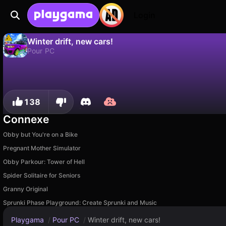
Login
Winter drift, new cars!
Pour PC
Non
Sauvegardez la progression !
Winter drift, new cars! est un jeu de pour pc gratuit par LESOPED IGRY. Joue-y en ligne sur Playgama.
138
Connexe
Obby but You're on a Bike
Pregnant Mother Simulator
Obby Parkour: Tower of Hell
Spider Solitaire for Seniors
Granny Original
Sprunki Phase Playground: Create Sprunki and Music
Playgama
/
Pour PC
/
Winter drift, new cars!