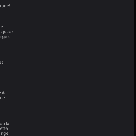
irage!
re
us jouez
ongez
es
z à
que
de la
ette
lange