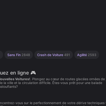
1
Sans Fin
2848
Crash de Voiture
491
Agilité
2593
uez en ligne 🎮
Nouvelles Voitures!
. Plongez au cœur de routes glacées ornées de 
la ville et la circulation difficile. Êtes-vous prêt pour une balade
ustouflants?
oncentrez-vous sur le perfectionnement de votre
dérive
techniques 