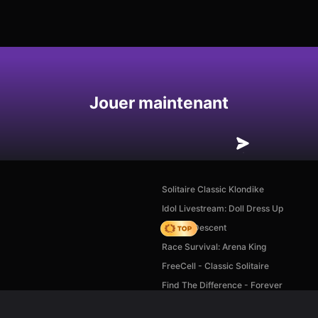
Enregistrer
Jouer maintenant
Solitaire Classic Klondike
Idol Livestream: Doll Dress Up
Deadly Descent
Race Survival: Arena King
FreeCell - Classic Solitaire
Find The Difference - Forever