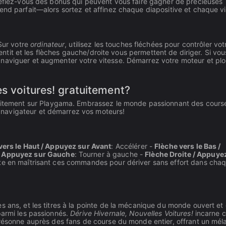
 Méfiez-vous des bonus qui peuvent vous faire gagner de précieuses
end parfait—alors sortez et affinez chaque diapositive et chaque v
Sur votre
ordinateur
, utilisez les touches fléchées pour contrôler vot
alentit et les flèches gauche/droite vous permettent de diriger. Si vo
 naviguer et augmenter votre vitesse. Démarrez votre moteur et pl
s voitures! gratuitement?
itement sur Playgama. Embrassez le monde passionnant des cours
navigateur et démarrez vos moteurs!
vers le Haut / Appuyez sur Avant
: Accélérer -
Flèche vers le Bas /
/ Appuyez sur Gauche
: Tourner à gauche -
Flèche Droite / Appuye
ite en maîtrisant ces commandes pour dériver sans effort dans cha
s ans, et les titres à la pointe de la mécanique du monde ouvert et 
parmi les passionnés.
Dérive Hivernale, Nouvelles Voitures!
incarne c
i résonne auprès des fans de course du monde entier, offrant un mé