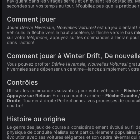
naviguant dans les virages serrés et en évitant les obstacles.
secondes sur vos temps au tour. N'oubliez pas que la pratique r
Comment jouer
Jouer
Dérive Hivernale, Nouvelles Voitures!
est un jeu d'enfant! 
véhicule: la flèche vers le haut accélère, la flèche vers le bas r
sur votre
téléphone
, appuyez sur les commandes à l'écran pour
dans l'action!
Comment jouer à Winter Drift, De nouvelle
Vous pouvez profiter
Dérive Hivernale, Nouvelles Voitures!
gratu
hivernales sans dépenser un centime—lancez simplement votre 
Contrôles
Utilisez les commandes suivantes pour votre véhicule: -
Flèche 
Appuyez sur Retour
: Frein ou marche arrière -
Flèche Gauche 
Droite
: Tourner à droite Perfectionnez vos prouesses de condu
courbe!
Histoire ou origine
Le genre des jeux de course a considérablement évolué au fil de
physique de conduite réaliste sont particulièrement populaires 
évolution avec ses voitures élégantes et son cadre hivernal qu