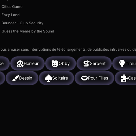
Cities Game
Foxy Land
Bouncer - Club Security
Guess the Meme by the Sound
 vous amuser sans interruptions de téléchargements, de publicités intrusives ou
ce
Horreur
Obby
Serpent
Tireu
Dessin
Solitaire
Pour Filles
Cas