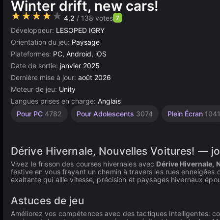
Winter drift, new cars!
★★★★★
4.2
/ 138 votes
7
Développeur:
LESOPED IGRY
Orientation du jeu:
Paysage
Plateformes:
PC, Android, iOS
Date de sortie:
janvier 2025
Dernière mise à jour:
août 2026
Moteur de jeu:
Unity
Langues prises en charge:
Anglais
Bureau
Trafic
Unity
À 1
Pour PC
4782
Pour Adolescents
3074
Plein Écran
104
Joueur
5173
118
en
ligne
4145
3175
Dérive Hivernale, Nouvelles Voitures! — jo
Vivez le frisson des courses hivernales avec
Dérive Hivernale, 
festive en vous frayant un chemin à travers les rues enneigées de 
exaltante qui allie vitesse, précision et paysages hivernaux épo
Astuces de jeu
Améliorez vos compétences avec des tactiques intelligentes: c