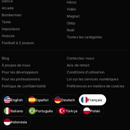
Dérive
Héros
Arcade
Vidéo
Bomberman
Magnat
Texte
Obby
Imposteurs
Noël
Histoire
Toutes les catégories
Football à 2 joueurs
Blog
Contactez-nous
À propos de nous
Avis de retrait
Pour les développeurs
Conditions d'utilisation
Pour les professionnels
Loi sur les services numériques
Politique de confidentialité
Préférences en matière de cookies
English
Español
Deutsch
Français
Italiano
Português
Türkçe
Polski
Indonesia