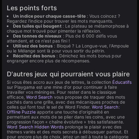
Les points forts
Un indice pour chaque casse-tête
: Vous coincez ?
Regardez l'indice pour trouver les mots manquants.
Des tuiles qui bougent
: Le plateau se métamorphose à
chaque mot trouvé pour pimenter la réflexion.
Des tonnes de niveaux
: Plus de 6 000 défis vous
attendent, et ce n'est pas fini !
Utilisez des bonus
: Bloqué ? La Longue-vue, l'Ampoule
ou le Mélange sont là pour vous sortir du pétrin.
Récoltez des bonus
: Dénichez les mots bonus pour
engranger encore plus de récompenses.
D'autres jeux qui pourraient vous plaire
Si vous êtes accro aux jeux de lettres, la collection
Éducatifs
sur Playgama est une mine d'or pour continuer à faire
travailler vos méninges. Pour rester dans le classique
efficace,
Word Search
vous propose de traquer des mots
cachés dans une grille, avec des mécaniques proches de
celles qui font tout le sel de Word Finder.
Word Search:
Offline Puzzle
apporte une touche d'originalité en
permettant aux mots de se plier dans les coins, avec une
progression façon « chaîne évolutive » très satisfaisante.
Word Search Hidden Words
prolonge le plaisir avec des
thèmes variés et des mots secrets à débusquer partout. Et
pour encore plus de choix, jetez un œil à toute la catégorie