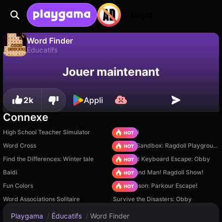
Login
Word Finder
Éducatifs
Sauvegardez la
Non
Enregistrer
Word Finder est un jeu de éducatifs gratuit par Anna Inc. Joue-y en ligne sur Playgama.
Jouer maintenant
progression !
2k
Appli
Connexe
High School Teacher Simulator
TB World
Word Cross
Sprunki Sandbox: Ragdoll Playground Mode
Find the Differences: Winter tale
+1 Speed Keyboard Escape: Obby
Baldi
Playground Man! Ragdoll Show!
Fun Colors
Barry Prison: Parkour Escape!
Word Associations Solitaire
Survive the Disasters: Obby
Playgama
/
Éducatifs
/
Word Finder