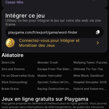
Casse-tête
.
Intégrer ce jeu
Utilisez ce lien pour intégrer le jeu sur votre site web via une
iframe
playgama.com/fr/export/game/word-finder
Connectez-vous pour Intégrer et
Monétiser des Jeux
Aléatoire
Short Life
Monster Crush
Mahjong Tower: Puzzles
Sins and Desires
Escape From The Silence: Awakening
Ultimate Tic-Tac-Toe
I'm on Observation Duty
Master Haircutter
Mine Block: Sandbox!
Stick Dismounting!
Sprunki: Collect All Characters!
Hospital Simulator 2025
Brawl Grave
Racing: Destruction and Chase
Hybrid and fusion mod. Unlocked hack
Jeux en ligne gratuits sur Playgama
Playgama propose les derniers et meilleurs jeux en ligne gratuits. Vous pouvez
vous amuser sans interruptions de téléchargements, de publicités intrusives