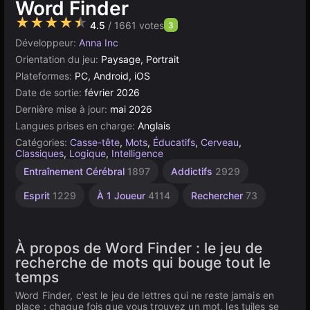
Word Finder
★★★★★
4.5
/ 1661 votes
3
Développeur:
Anna Inc
Orientation du jeu:
Paysage, Portrait
Plateformes:
PC, Android, iOS
Date de sortie:
février 2026
Dernière mise à jour:
mai 2026
Langues prises en charge:
Anglais
Catégories:
Casse-tête
,
Mots
,
Éducatifs
,
Cerveau
,
Classiques
,
Logique
,
Intelligence
Entraînement Cérébral
1897
Addictifs
2929
Esprit
1229
À 1 Joueur
4114
Rechercher
73
À propos de Word Finder : le jeu de
recherche de mots qui bouge tout le
temps
Word Finder, c'est le jeu de lettres qui ne reste jamais en
place : chaque fois que vous trouvez un mot, les tuiles se