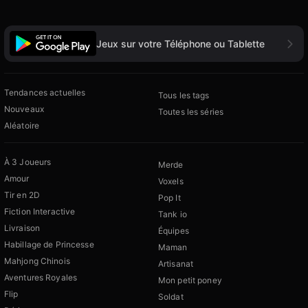
Jeux sur votre Téléphone ou Tablette
Tendances actuelles
Tous les tags
Nouveaux
Toutes les séries
Aléatoire
À 3 Joueurs
Merde
Amour
Voxels
Tir en 2D
Pop It
Fiction Interactive
Tank io
Livraison
Équipes
Habillage de Princesse
Maman
Mahjong Chinois
Artisanat
Aventures Royales
Mon petit poney
Flip
Soldat