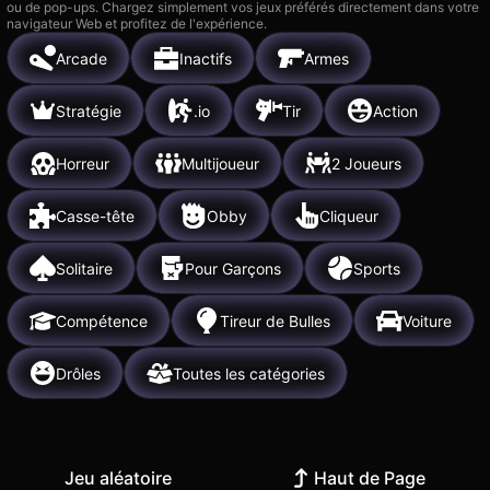
ou de pop-ups. Chargez simplement vos jeux préférés directement dans votre
navigateur Web et profitez de l'expérience.
Arcade
Inactifs
Armes
Stratégie
.io
Tir
Action
Horreur
Multijoueur
2 Joueurs
Casse-tête
Obby
Cliqueur
Solitaire
Pour Garçons
Sports
Compétence
Tireur de Bulles
Voiture
Drôles
Toutes les catégories
Jeu aléatoire
Haut de Page