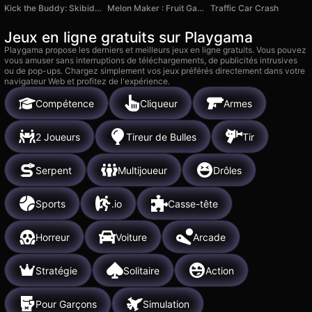
Kick the Buddy: Skibidi Toilet Buddy
Melon Maker : Fruit Game
Traffic Car Crash
Jeux en ligne gratuits sur Playgama
Playgama propose les derniers et meilleurs jeux en ligne gratuits. Vous pouvez
vous amuser sans interruptions de téléchargements, de publicités intrusives
ou de pop-ups. Chargez simplement vos jeux préférés directement dans votre
navigateur Web et profitez de l'expérience.
Compétence
Cliqueur
Armes
2 Joueurs
Tireur de Bulles
Tir
Serpent
Multijoueur
Drôles
Sports
.io
Casse-tête
Horreur
Voiture
Arcade
Stratégie
Solitaire
Action
Pour Garçons
Simulation