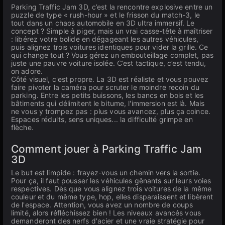
Parking Traffic Jam 3D, c’est la rencontre explosive entre un
puzzle de type « rush-hour » et le frisson du match-3, le
tout dans un chaos automobile en 3D ultra immersif. Le
concept ? Simple à piger, mais un vrai casse-tête à maîtriser
: libérez votre bolide en dégageant les autres véhicules,
puis alignez trois voitures identiques pour vider la grille. Ce
qui change tout ? Vous gérez un embouteillage complet, pas
juste une pauvre voiture isolée. C’est tactique, c’est tendu,
on adore.
Côté visuel, c'est propre. La 3D est réaliste et vous pouvez
faire pivoter la caméra pour scruter le moindre recoin du
parking. Entre les petits buissons, les bancs en bois et les
bâtiments qui délimitent le bitume, l'immersion est là. Mais
ne vous y trompez pas : plus vous avancez, plus ça coince.
Espaces réduits, sens uniques... la difficulté grimpe en
flèche.
Comment jouer à Parking Traffic Jam
3D
Le but est limpide : frayez-vous un chemin vers la sortie.
Pour ça, il faut pousser les véhicules gênants sur leurs voies
respectives. Dès que vous alignez trois voitures de la même
couleur et du même type, hop, elles disparaissent et libèrent
de l'espace. Attention, vous avez un nombre de coups
limité, alors réfléchissez bien ! Les niveaux avancés vous
demanderont des nerfs d'acier et une vraie stratégie pour