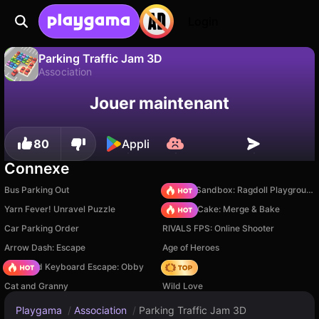
Login
Parking Traffic Jam 3D
Association
Sauvegardez la
Non
Enregistrer
Parking Traffic Jam 3D est un jeu de association gratuit par Devseesharp. Joue-y en ligne sur Playgama.
Jouer maintenant
progression !
80
Appli
Connexe
Bus Parking Out
Sprunki Sandbox: Ragdoll Playground Mode
Yarn Fever! Unravel Puzzle
Piece of Cake: Merge & Bake
Car Parking Order
RIVALS FPS: Online Shooter
Arrow Dash: Escape
Age of Heroes
+1 Speed Keyboard Escape: Obby
Hedgies
Cat and Granny
Wild Love
Playgama
/
Association
/
Parking Traffic Jam 3D