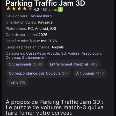
Parking Traffic Jam 3D
★★★★★
4.2
/ 80 votes
3
Développeur:
Devseesharp
Orientation du jeu:
Paysage
Plateformes:
PC, Android, iOS
Date de sortie:
mai 2026
Dernière mise à jour:
mai 2026
Langues prises en charge:
Anglais
Catégories:
Casse-tête
,
Arcade
,
3D
,
Voiture
,
Association
,
Cerveau
,
Stationnement
Occasionnels
2309
Entraînement Cérébral
1909
Correspondance des Couleurs
277
À 1 Joueur
4147
Trafic
118
À propos de Parking Traffic Jam 3D :
Le puzzle de voitures match-3 qui va
faire fumer votre cerveau