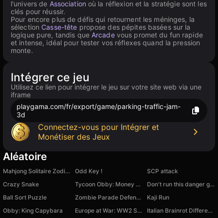
l'univers de
Association
où la réflexion et la stratégie sont les
clés pour réussir.
Pour encore plus de défis qui retournent les méninges, la
sélection
Casse-tête
propose des pépites basées sur la
logique pure, tandis que
Arcade
vous promet du fun rapide
et intense, idéal pour tester vos réflexes quand la pression
monte.
Intégrer ce jeu
Utilisez ce lien pour intégrer le jeu sur votre site web via une
iframe
playgama.com/fr/export/game/parking-traffic-jam-
3d
Connectez-vous pour Intégrer et
Monétiser des Jeux
Aléatoire
Mahjong Solitaire Zodiac
Odd Key !
SCP attack
Crazy Snake
Tycoon Obby: Money Millionaire
Don't run this danger game
Ball Sort Puzzle
Zombie Parade Defense 5
Kaji Run
Obby: King Capybara
Europe at War: WW2 Strategy
Italian Brainrot Difference