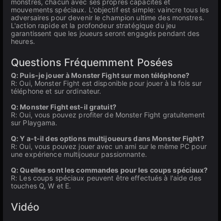
monstres, chacun avec ses propres capacités et
mouvements spéciaux. L'objectif est simple: vaincre tous les
adversaires pour devenir le champion ultime des monstres.
L'action rapide et la profondeur stratégique du jeu
garantissent que les joueurs seront engagés pendant des
heures.
Questions Fréquemment Posées
Q: Puis-je jouer à Monster Fight sur mon téléphone?
R: Oui, Monster Fight est disponible pour jouer à la fois sur
téléphone et sur ordinateur.
Q: Monster Fight est-il gratuit?
R: Oui, vous pouvez profiter de Monster Fight gratuitement
sur Playgama.
Q: Y a-t-il des options multijoueurs dans Monster Fight?
R: Oui, vous pouvez jouer avec un ami sur le même PC pour
une expérience multijoueur passionnante.
Q: Quelles sont les commandes pour les coups spéciaux?
R: Les coups spéciaux peuvent être effectués à l'aide des
touches Q, W et E.
Vidéo