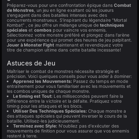
Préparez-vous pour une confrontation épique dans
Combat
de Monstres
, un jeu en ligne exaltant où les joueurs
s'engagent dans des batailles intenses avec des
concurrents monstrueux. S'inspirant du légendaire "Mortal
Kombat" , ce jeu offre un mélange unique de
techniques
spéciales
et
combos
pour vaincre vos ennemis.
Sélectionnez votre monstre préféré et plongez dans l'arène
pour une expérience qui promet des heures de jeu palpitant.
Jouer à Monster Fight
maintenant et revendiquez votre
titre de champion ultime dans cette bataille incessante!
Astuces de Jeu
Maîtriser le combat de monstres nécessite stratégie et
précision. Voici quelques conseils pour vous aider à dominer:
Apprenez les Mouvements:
Passez du temps en mode
entraînement pour vous familiariser avec les mouvements et
les combos uniques de chaque monstre.
Le timing est Tout:
Les millisecondes peuvent faire la
différence entre la victoire et la défaite. Pratiquez votre
timing pour les attaques et les blocs.
Utiliser Des Techniques Spéciales:
Chaque monstre a
des attaques spéciales qui peuvent inverser le cours de la
bataille. Utilisez-les judicieusement.
Terminez avec Style:
N'oubliez pas d'exécuter des
mouvements de finition pour vous assurer que vos ennemis
restent à terre.