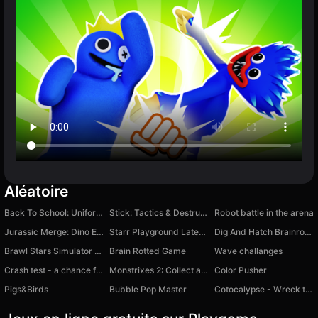
Aléatoire
Back To School: Uniforms Edition
Stick: Tactics & Destruction
Robot battle in the arena
Jurassic Merge: Dino Evolution
Starr Playground Latest Version
Dig And Hatch Brainrot 3D
Brawl Stars Simulator Mega Box
Brain Rotted Game
Wave challanges
Crash test - a chance for survival
Monstrixes 2: Collect and Merge
Color Pusher
Pigs&Birds
Bubble Pop Master
Cotocalypse - Wreck the House!