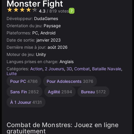
Monster Fight
★★★★★
4.3
/ 819 votes
7
Développeur:
DudaGames
Orientation du jeu:
Paysage
Plateformes:
PC, Android
Date de sortie:
janvier 2023
Dernière mise à jour:
août 2026
Moteur de jeu:
Unity
Langues prises en charge:
Anglais
Catégories:
Action
,
2 Joueurs
,
3D
,
Combat
,
Bataille Navale
,
Lutte
Indépendants
Science
Russes
Navigateur
Unity
Combat
Combat
Haute
Pour PC
4786
Pour Adolescents
3076
Qualité
d'action
1799
en
à 2
65
5026
1220
ligne
joueurs
3571
83
Sans Fin
2852
Agilité
2594
Bureau
5172
3177
10
À 1 Joueur
4131
Combat de Monstres: Jouez en ligne
gratuitement ️ ️