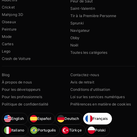
Peur de Saut
Cricket
Saint-Valentin
Mahjong 3D
Tir à la Première Personne
Oiseaux
Sprunki
Peinture
Navigateur
Mode
Obby
Cartes
Noël
Lego
Toutes les catégories
Crash de Voiture
Blog
Contactez-nous
À propos de nous
Avis de retrait
Pour les développeurs
Conditions d'utilisation
Pour les professionnels
Loi sur les services numériques
Politique de confidentialité
Préférences en matière de cookies
English
Español
Deutsch
Français
Italiano
Português
Türkçe
Polski