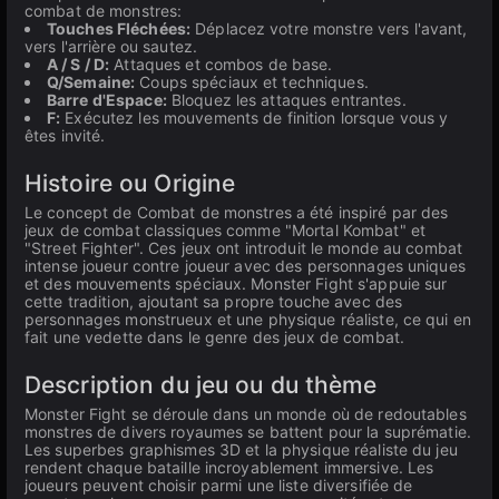
combat de monstres:
Touches Fléchées:
Déplacez votre monstre vers l'avant,
vers l'arrière ou sautez.
A / S / D:
Attaques et combos de base.
Q/Semaine:
Coups spéciaux et techniques.
Barre d'Espace:
Bloquez les attaques entrantes.
F:
Exécutez les mouvements de finition lorsque vous y
êtes invité.
Histoire ou Origine
Le concept de Combat de monstres a été inspiré par des
jeux de combat classiques comme "Mortal Kombat" et
"Street Fighter". Ces jeux ont introduit le monde au combat
intense joueur contre joueur avec des personnages uniques
et des mouvements spéciaux. Monster Fight s'appuie sur
cette tradition, ajoutant sa propre touche avec des
personnages monstrueux et une physique réaliste, ce qui en
fait une vedette dans le genre des jeux de combat.
Description du jeu ou du thème
Monster Fight se déroule dans un monde où de redoutables
monstres de divers royaumes se battent pour la suprématie.
Les superbes graphismes 3D et la physique réaliste du jeu
rendent chaque bataille incroyablement immersive. Les
joueurs peuvent choisir parmi une liste diversifiée de