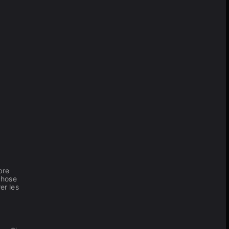
bre
chose
er les