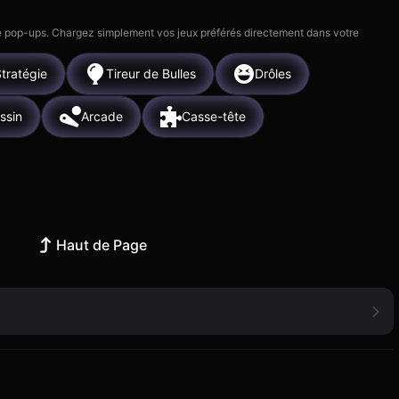
 de pop-ups. Chargez simplement vos jeux préférés directement dans votre
tratégie
Tireur de Bulles
Drôles
ssin
Arcade
Casse-tête
Haut de Page