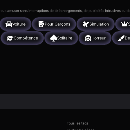
 vous amuser sans interruptions de téléchargements, de publicités intrusives ou
Voiture
Pour Garçons
Simulation
S
Compétence
Solitaire
Horreur
De
Tous les tags