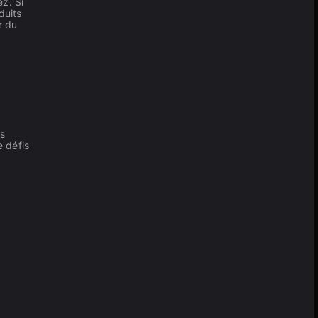
z. Si
duits
r du
us
e défis