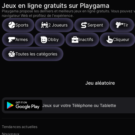
Jeux en ligne gratuits sur Playgama
Playgama propose les derniers et meilleurs jeux en ligne gratuits. Vous pouvez
navigateur Web et profitez de l'expérience.
Sports
2 Joueurs
Serpent
Tir
Armes
Obby
Inactifs
Cliqueur
Toutes les catégories
Jeu aléatoire
Jeux sur votre Téléphone ou Tablette
Tendances actuelles
Nouveaux