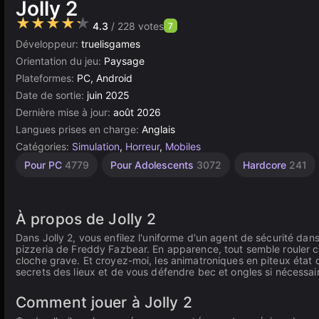
Jolly 2
★★★★★
4.3
/ 228 votes
7
Développeur:
truelisgames
Orientation du jeu:
Paysage
Plateformes:
PC, Android
Date de sortie:
juin 2025
Dernière mise à jour:
août 2026
Langues prises en charge:
Anglais
Catégories:
Simulation
,
Horreur
,
Mobiles
Indépendants
Russes
Navigateur
Haute
Pour PC
4779
Pour Adolescents
3072
Hardcore
241
Qualité
1796
5019
1217
3569
À propos de Jolly 2
Dans Jolly 2, vous enfilez l'uniforme d'un agent de sécurité dans
pizzeria de Freddy Fazbear. En apparence, tout semble rouler 
cloche grave. Et croyez-moi, les animatroniques en piteux état qu
secrets des lieux et de vous défendre bec et ongles si nécessai
Comment jouer à Jolly 2