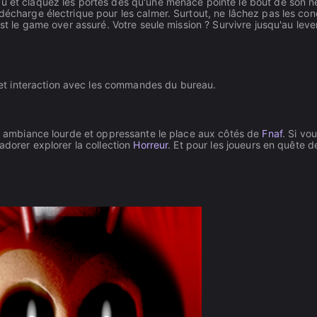
au et claquez les portes dès qu'une menace pointe le bout de son ne
décharge électrique pour les calmer. Surtout, ne lâchez pas les con
est le game over assuré. Votre seule mission ? Survivre jusqu'au leve
 et interaction avec les commandes du bureau.
 ambiance lourde et oppressante le place aux côtés de
Fnaf
. Si vo
adorer explorer la collection
Horreur
. Et pour les joueurs en quête d