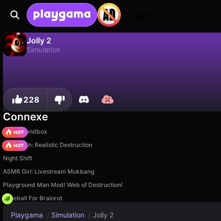
Login
Jolly 2
Simulation
Non
Sauvegardez la progression !
Jolly 2 est un jeu de simulation gratuit par truelisgames. Joue-y en ligne sur Playgama.
228
Connexe
Melon Sandbox
Car Crush: Realistic Destruction
Night Shift
ASMR Girl: Livestream Mukbang
Playground Man Mod! Web of Destruction!
Baseball For Brainrot
Playgama
/
Simulation
/
Jolly 2