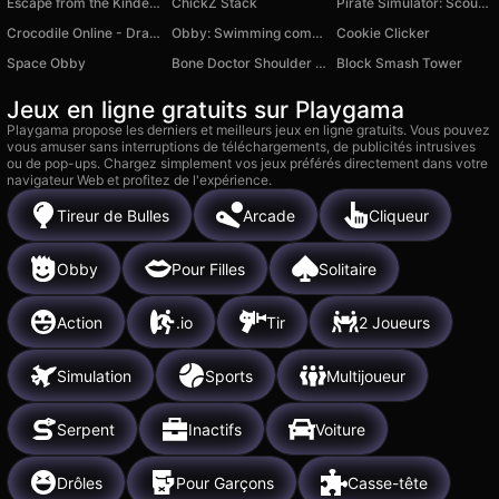
Escape from the Kindergarten: Baby Bobby!
ChickZ Stack
Pirate Simulator: Scourge of the Seas
Crocodile Online - Draw and Guess
Obby: Swimming competition
Cookie Clicker
Space Obby
Bone Doctor Shoulder Case
Block Smash Tower
Jeux en ligne gratuits sur Playgama
Playgama propose les derniers et meilleurs jeux en ligne gratuits. Vous pouvez
vous amuser sans interruptions de téléchargements, de publicités intrusives
ou de pop-ups. Chargez simplement vos jeux préférés directement dans votre
navigateur Web et profitez de l'expérience.
Tireur de Bulles
Arcade
Cliqueur
Obby
Pour Filles
Solitaire
Action
.io
Tir
2 Joueurs
Simulation
Sports
Multijoueur
Serpent
Inactifs
Voiture
Drôles
Pour Garçons
Casse-tête