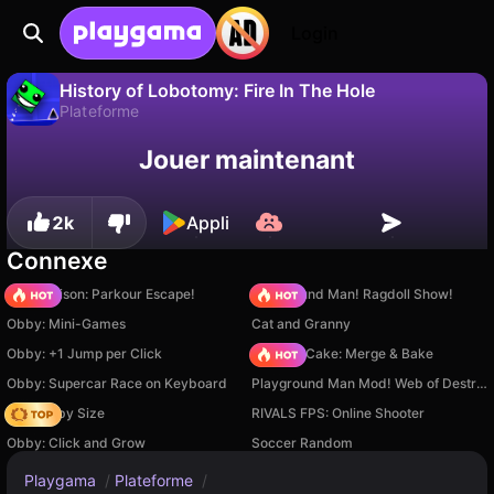
Login
History of Lobotomy: Fire In The Hole
Plateforme
Sauvegardez la
Non
Enregistrer
Jouer maintenant
History of Lobotomy: Fire In The Hole est un jeu de plateforme gratuit par badgamedeveloper. Joue-y en ligne sur Playgama.
progression !
2k
Appli
Connexe
Barry Prison: Parkour Escape!
Playground Man! Ragdoll Show!
Obby: Mini-Games
Cat and Granny
Obby: +1 Jump per Click
Piece of Cake: Merge & Bake
Obby: Supercar Race on Keyboard
Playground Man Mod! Web of Destruction!
Your Obby Size
RIVALS FPS: Online Shooter
Obby: Click and Grow
Soccer Random
Playgama
/
Plateforme
/