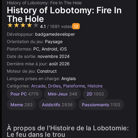
History of Lobotomy: Fire In The Hole
History of Lobotomy: Fire In
The Hole
★★★★★
4.1
/ 1691 votes
12
Développeur:
badgamedeveloper
Orientation du jeu:
Paysage
Plateformes:
PC, Android, iOS
Date de sortie:
novembre 2024
Dernière mise à jour:
août 2026
Moteur de jeu:
Construct
Langues prises en charge:
Anglais
Catégories:
Arcade
,
Drôles
,
Plateforme
,
Histoire
Saut
Agilité
Bureau
Indépendants
Géométrie
Navigateur
Construct
Sans
À 1
Pour PC
4779
Mini-Jeux
348
2D
1002
Joueur
462
2590
5168
Fin
5019
500
164
1217
2846
4145
Meme
283
Addictifs
2936
Passionnants
1103
À propos de l'Histoire de la Lobotomie:
Le feu dans le trou