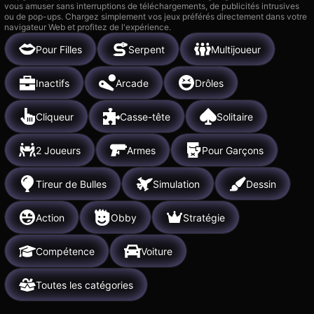
vous amuser sans interruptions de téléchargements, de publicités intrusives
ou de pop-ups. Chargez simplement vos jeux préférés directement dans votre
navigateur Web et profitez de l'expérience.
Pour Filles
Serpent
Multijoueur
Inactifs
Arcade
Drôles
Cliqueur
Casse-tête
Solitaire
2 Joueurs
Armes
Pour Garçons
Tireur de Bulles
Simulation
Dessin
Action
Obby
Stratégie
Compétence
Voiture
Toutes les catégories