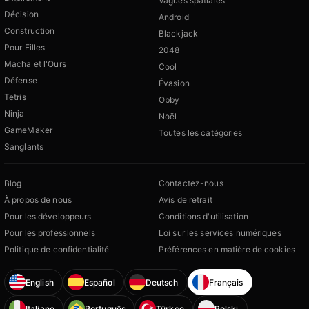
Vagues spatiales
Décision
Android
Construction
Blackjack
Pour Filles
2048
Macha et l'Ours
Cool
Défense
Évasion
Tetris
Obby
Ninja
Noël
GameMaker
Toutes les catégories
Sanglants
Blog
Contactez-nous
À propos de nous
Avis de retrait
Pour les développeurs
Conditions d'utilisation
Pour les professionnels
Loi sur les services numériques
Politique de confidentialité
Préférences en matière de cookies
English
Español
Deutsch
Français
Italiano
Português
Türkçe
Polski