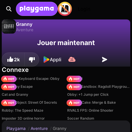
Login
Granny
Aventure
Sauvegardez la
Non
Enregistrer
Granny est un jeu de aventure gratuit par AmurGames. Joue-y en ligne sur Playgama.
Jouer maintenant
progression !
2k
Appli
Connexe
+1 Speed Keyboard Escape: Obby
TB World
Your Obby Escape
Sprunki Sandbox: Ragdoll Playground Mode
Cat and Granny
Obby: +1 Jump per Click
Hidden Object: Street Of Secrets
Piece of Cake: Merge & Bake
Robby: The Speed Maze
RIVALS FPS: Online Shooter
Imposter 3D online horror
Soccer Random
Playgama
/
Aventure
/
Granny