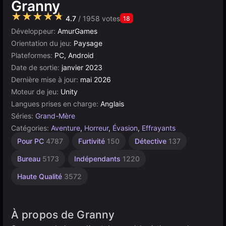
Granny
★★★★★
4.7
/ 1958 votes
18
Développeur:
AmurGames
Orientation du jeu:
Paysage
Plateformes:
PC, Android
Date de sortie:
janvier 2023
Dernière mise à jour:
mai 2026
Moteur de jeu:
Unity
Langues prises en charge:
Anglais
Séries:
Grand-Mère
Catégories:
Aventure
,
Horreur
,
Évasion
,
Effrayants
Russes
Navigateur
Unity
Pour PC
4787
Furtivité
150
Détective
137
1801
en
5027
ligne
Bureau
5173
Indépendants
1220
3177
Haute Qualité
3572
À propos de Granny