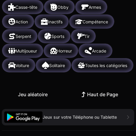
Casse-tête
Obby
Armes
Action
Inactifs
Compétence
Serpent
Sports
Tir
Multijoueur
Horreur
Arcade
Voiture
Solitaire
Toutes les catégories
Jeu aléatoire
Haut de Page
Jeux sur votre Téléphone ou Tablette