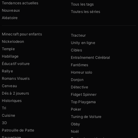
Tendances actuelles
Tous les tags
Nouveaux
Toutes les séries
Aléatoire
Minecraft pour enfants
Tracteur
Nickelodeon
Unity en ligne
Temple
Cibles
Habillage
Entraînement Cérébral
Éducatif voiture
Fantômes
Rallye
Horreur solo
Romans Visuels
Donjon
Cerveau
Détective
Dés à 2 joueurs
Fidget Spinner
Historiques
Top Playgama
Tri
Poker
Cuisine
Tuning de Voiture
3D
Obby
Patrouille de Patte
Noël
Sauvetage