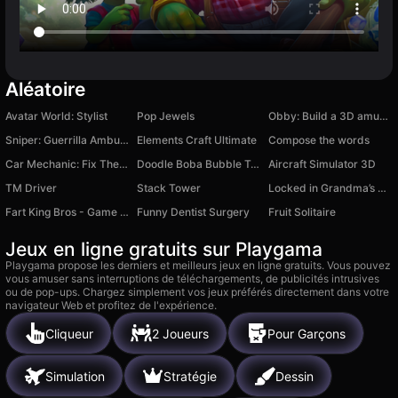
Aléatoire
Avatar World: Stylist
Pop Jewels
Obby: Build a 3D amusement park! +1 per second
Sniper: Guerrilla Ambush
Elements Craft Ultimate
Compose the words
Car Mechanic: Fix The Car Simulator
Doodle Boba Bubble Tea.
Aircraft Simulator 3D
TM Driver
Stack Tower
Locked in Grandma’s Basement 2: Revenge - Horror Escape
Fart King Bros - Game For Two
Funny Dentist Surgery
Fruit Solitaire
Jeux en ligne gratuits sur Playgama
Playgama propose les derniers et meilleurs jeux en ligne gratuits. Vous pouvez
vous amuser sans interruptions de téléchargements, de publicités intrusives
ou de pop-ups. Chargez simplement vos jeux préférés directement dans votre
navigateur Web et profitez de l'expérience.
Cliqueur
2 Joueurs
Pour Garçons
Simulation
Stratégie
Dessin