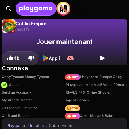
Login
Goblin Empire
Inactifs
Sauvegardez la
Non
Enregistrer
Goblin Empire est un jeu de inactifs gratuit par Stark Games LLC. Joue-y en ligne sur Playgama.
Jouer maintenant
progression !
4k
Appli
Connexe
ObbyTycoon: Money Tycoon
+1 Speed Keyboard Escape: Obby
Gas Station
Playground Man Mod! Web of Destruction!
Build an Aquapark
RIVALS FPS: Online Shooter
My Arcade Center
Age of Heroes
Gas Station Simulator
Hedgies
Craft and Battle
Piece of Cake: Merge & Bake
Playgama
/
Inactifs
/
Goblin Empire