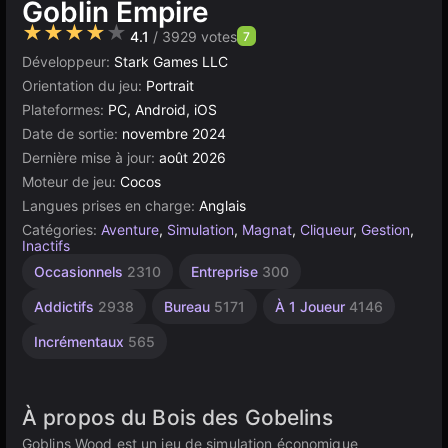
Goblin Empire
★★★★★
4.1
/ 3929 votes
7
Développeur:
Stark Games LLC
Orientation du jeu:
Portrait
Plateformes:
PC, Android, iOS
Date de sortie:
novembre 2024
Dernière mise à jour:
août 2026
Moteur de jeu:
Cocos
Langues prises en charge:
Anglais
Catégories:
Aventure
,
Simulation
,
Magnat
,
Cliqueur
,
Gestion
,
Inactifs
Construction
Navigateur
Cocos
Haute
Gestion
Occasionnels
2310
Entreprise
300
Qualité
115
5021
des
638
Ressources
3569
Addictifs
2938
Bureau
5171
À 1 Joueur
4146
300
Incrémentaux
565
À propos du Bois des Gobelins
Goblins Wood est un jeu de simulation économique