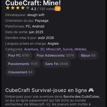
CubeCraft: Mine!
★★★★★
4.2
/ 125 votes
12
Développeur:
slough soft
Orientation du jeu:
Paysage
Plateformes:
PC, Android
Date de sortie:
juin 2025
Dernière mise à jour:
août 2026
Langues prises en charge:
Anglais
Catégories:
Aventure
,
3D
,
Minecraft
,
Survie
,
Mobiles
Bureau
Incrémentaux
Russes
Exploitation
Navigateur
Unity
Aventure
Haute
Pour
Pour PC
4781
Pour Adolescents
3074
Bijoux
60
Qualité
Enfants
Minecraft
Minière
5171
1796
en
5021
565
98
ligne
3569
1480
7
Passionnants
1105
Sans Fin
2848
3174
Creusement
64
CubeCraft Survival-jouez en ligne 🎮
Embarquez pour une aventure dans
Survie des CubiCules
,
un jeu en ligne passionnant qui fait écho au monde
enchanteur de Minecraft. Ici, les joueurs sont invités à