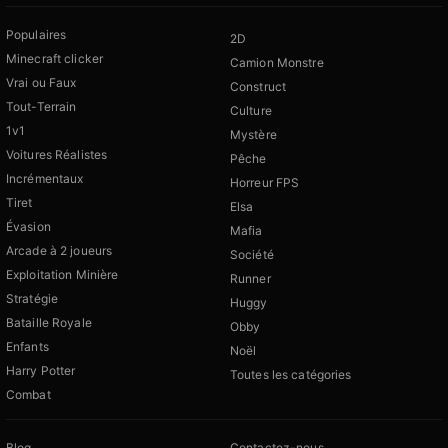
Populaires
2D
Minecraft clicker
Camion Monstre
Vrai ou Faux
Construct
Tout-Terrain
Culture
1v1
Mystère
Voitures Réalistes
Pêche
Incrémentaux
Horreur FPS
Tiret
Elsa
Évasion
Mafia
Arcade à 2 joueurs
Société
Exploitation Minière
Runner
Stratégie
Huggy
Bataille Royale
Obby
Enfants
Noël
Harry Potter
Toutes les catégories
Combat
Blog
Contactez-nous