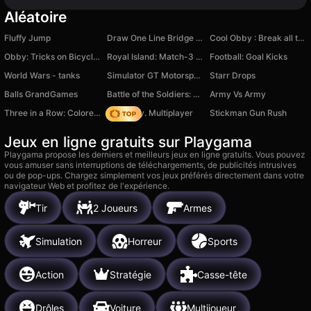
Aléatoire
Fluffy Jump
Draw One Line Bridge Puzzle
Cool Obby : Break all the walls
Obby: Tricks on Bicycle for Brainrots!
Royal Island: Match-3 Treasures
Football: Goal Kicks
World Wars - tanks
Simulator GT Motorsport
Starr Drops
Balls GrandGames
Battle of the Soldiers: Red vs Blue
Army Vs Army
Three in a Row: Colored Blocks
Dark City. Multiplayer
Stickman Gun Rush
Jeux en ligne gratuits sur Playgama
Playgama propose les derniers et meilleurs jeux en ligne gratuits. Vous pouvez
vous amuser sans interruptions de téléchargements, de publicités intrusives
ou de pop-ups. Chargez simplement vos jeux préférés directement dans votre
navigateur Web et profitez de l'expérience.
Tir
2 Joueurs
Armes
Simulation
Horreur
Sports
Action
Stratégie
Casse-tête
Drôles
Voiture
Multijoueur