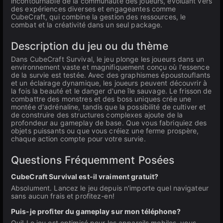
incontournable de la communauté des joueurs, évoluant vers
des expériences diverses et engageantes comme
CubeCraft, qui combine la gestion des ressources, le
combat et la créativité dans un seul package.
Description du jeu ou du thème
Dans CubeCraft Survival, le jeu plonge les joueurs dans un
environnement vaste et magnifiquement conçu où l'essence
de la survie est testée. Avec des graphismes époustouflants
et un éclairage dynamique, les joueurs peuvent découvrir à
la fois la beauté et le danger d'une île sauvage. Le frisson de
combattre des monstres et des boss uniques crée une
montée d'adrénaline, tandis que la possibilité de cultiver et
de construire des structures complexes ajoute de la
profondeur au gameplay de base. Que vous fabriquiez des
objets puissants ou que vous créiez une ferme prospère,
chaque action compte pour votre survie.
Questions Fréquemment Posées
CubeCraft Survival est-il vraiment gratuit?
Absolument. Lancez le jeu depuis n'importe quel navigateur
sans aucun frais et profitez-en!
Puis-je profiter du gameplay sur mon téléphone?
Oui! Le jeu est optimisé pour les appareils mobiles, vous