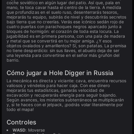
coche soviético en algún lugar del patio. Así que, pala en
mano, te toca cavar hasta el centro de la tierra. A medida
que profundizas en el suelo ruso, desenterrarás tesoros,
mejorarás tu equipo, subirás de nivel y descubrirás secretos
bajo tierra que no creerías. Verás ese icónico sedán rojo de
cuatro puertas con parachoques negros aparcado junto a
bloques de hormigón: el corazón de toda esta locura. La
jugabilidad es en primera persona, con una pala de madera
y metal que se convertirá en tu mejor amiga. ¿Y esos
objetos ovalados y amarillentos? Sí, son patatas. La premisa
no tiene desperdicio: sin sus llaves, el abuelo deja de ser
una leyenda para convertirse en el señor más gruñón del
barrio.
Cómo jugar a Hole Digger in Russia
La mecánica es directa y viciante: cava, encuentra recursos
valiosos y véndelos para hacer caja. Con ese dinero
mejorarás tus estadísticas, ganarás velocidad de
excavación y recuperarás energía para seguir bajando.
Según avances, los misterios subterráneos se multiplicarán
y, si te haces con el jetpack, ¡podrás volar literalmente por
todo el mapa!
Controles
WASD
: Moverse