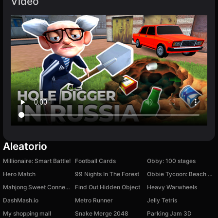
Vídeo
Aleatorio
Millionaire: Smart Battle!
Football Cards
Obby: 100 stages
Hero Match
99 Nights In The Forest
Obbie Tycoon: Beach Tycoon
Mahjong Sweet Connection
Find Out Hidden Object
Heavy Warwheels
DashMash.io
Metro Runner
Jelly Tetris
My shopping mall
Snake Merge 2048
Parking Jam 3D