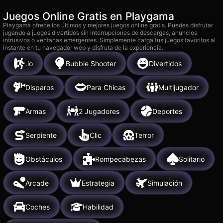
Juegos Online Gratis en Playgama
Playgama ofrece los últimos y mejores juegos online gratis. Puedes disfrutar
jugando a juegos divertidos sin interrupciones de descargas, anuncios
intrusivos o ventanas emergentes. Simplemente carga tus juegos favoritos al
instante en tu navegador web y disfruta de la experiencia.
.io
Bubble Shooter
Divertidos
Disparos
Para Chicas
Multijugador
Armas
2 Jugadores
Deportes
Serpiente
Clic
Terror
Obstáculos
Rompecabezas
Solitario
Arcade
Estrategia
Simulación
Coches
Habilidad