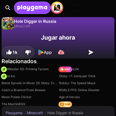
Login
Hole Digger in Russia
Minecraft
No
Guardar
¡Guarda el progreso!
Hole Digger in Russia es un juego de minecraft gratuito de peveryq. Juégalo en línea en Playgama.
Jugar ahora
1k
App
Relacionados
PrintMaster 3D: Printing Tycoon
Arrow Puzzle
Pizza Inc.
Obby: +1 Jump per Click
Blend Sprunki in Mixer 3D Obby: Create Your Own Sprunki
Robby: The Speed Maze
Catch a Brainrot From Bosses
RIVALS FPS: Online Shooter
Moon Potato Clicker
Age of Heroes
The MachinEGG
Hedgies
Playgama
/
Minecraft
/
Hole Digger in Russia