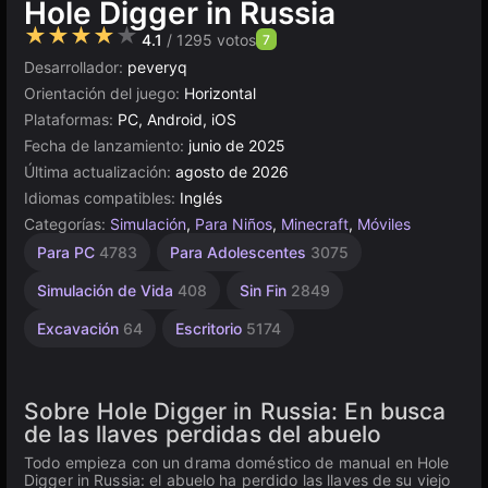
Hole Digger in Russia
★★★★★
4.1
/ 1295 votos
7
Desarrollador:
peveryq
Orientación del juego:
Horizontal
Plataformas:
PC, Android, iOS
Fecha de lanzamiento:
junio de 2025
Última actualización:
agosto de 2026
Idiomas compatibles:
Inglés
Categorías:
Simulación
,
Para Niños
,
Minecraft
,
Móviles
Minería
Browser
Unity
Alta
Para PC
4783
Para Adolescentes
3075
Calidad
en
5024
98
línea
3571
Simulación de Vida
408
Sin Fin
2849
3175
Excavación
64
Escritorio
5174
Sobre Hole Digger in Russia: En busca
de las llaves perdidas del abuelo
Todo empieza con un drama doméstico de manual en Hole
Digger in Russia: el abuelo ha perdido las llaves de su viejo