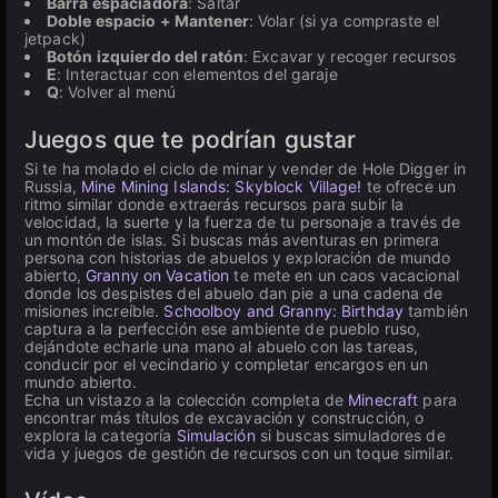
Barra espaciadora
: Saltar
Doble espacio + Mantener
: Volar (si ya compraste el
jetpack)
Botón izquierdo del ratón
: Excavar y recoger recursos
E
: Interactuar con elementos del garaje
Q
: Volver al menú
Juegos que te podrían gustar
Si te ha molado el ciclo de minar y vender de Hole Digger in
Russia,
Mine Mining Islands: Skyblock Village!
te ofrece un
ritmo similar donde extraerás recursos para subir la
velocidad, la suerte y la fuerza de tu personaje a través de
un montón de islas. Si buscas más aventuras en primera
persona con historias de abuelos y exploración de mundo
abierto,
Granny on Vacation
te mete en un caos vacacional
donde los despistes del abuelo dan pie a una cadena de
misiones increíble.
Schoolboy and Granny: Birthday
también
captura a la perfección ese ambiente de pueblo ruso,
dejándote echarle una mano al abuelo con las tareas,
conducir por el vecindario y completar encargos en un
mundo abierto.
Echa un vistazo a la colección completa de
Minecraft
para
encontrar más títulos de excavación y construcción, o
explora la categoría
Simulación
si buscas simuladores de
vida y juegos de gestión de recursos con un toque similar.