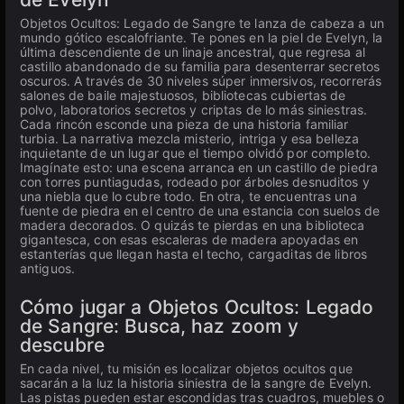
Objetos Ocultos: Legado de Sangre te lanza de cabeza a un
mundo gótico escalofriante. Te pones en la piel de Evelyn, la
última descendiente de un linaje ancestral, que regresa al
castillo abandonado de su familia para desenterrar secretos
oscuros. A través de 30 niveles súper inmersivos, recorrerás
salones de baile majestuosos, bibliotecas cubiertas de
polvo, laboratorios secretos y criptas de lo más siniestras.
Cada rincón esconde una pieza de una historia familiar
turbia. La narrativa mezcla misterio, intriga y esa belleza
inquietante de un lugar que el tiempo olvidó por completo.
Imagínate esto: una escena arranca en un castillo de piedra
con torres puntiagudas, rodeado por árboles desnuditos y
una niebla que lo cubre todo. En otra, te encuentras una
fuente de piedra en el centro de una estancia con suelos de
madera decorados. O quizás te pierdas en una biblioteca
gigantesca, con esas escaleras de madera apoyadas en
estanterías que llegan hasta el techo, cargaditas de libros
antiguos.
Cómo jugar a Objetos Ocultos: Legado
de Sangre: Busca, haz zoom y
descubre
En cada nivel, tu misión es localizar objetos ocultos que
sacarán a la luz la historia siniestra de la sangre de Evelyn.
Las pistas pueden estar escondidas tras cuadros, muebles o