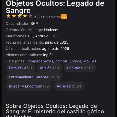
Objetos Ocultos: Legado de
Sangre
★★★★★
3.8
/ 659 votos
12
Desarrollador:
BHP
Orientación del juego:
Horizontal
Plataformas:
PC, Android, iOS
Fecha de lanzamiento:
junio de 2025
Última actualización:
agosto de 2026
Idiomas compatibles:
Inglés
Categorías:
Rompecabezas
,
Zombis
,
Lógica
,
Móviles
Escritorio
Vampiros
Browser
Unity
Para PC
4781
Misión
159
Casuales
2310
en
5021
5171
24
línea
Entrenamiento Cerebral
1908
3174
Buscar y Encontrar
179
Agilidad
2593
Sobre Objetos Ocultos: Legado de
Sangre: El misterio del castillo gótico
de Evelyn