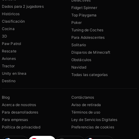
Detectives
Dados para 2 jugadores
Fidget Spinner
Históricos
Top Playgama
Clasificación
Poker
Cocina
Tuning de Coches
3D
Para Adolescentes
Paw Patrol
Solitario
Rescate
Disparos de Minecraft
Aviones
Obstáculos
Tractor
Navidad
Unity en línea
Todas las categorías
Destino
Blog
Contáctanos
Acerca de nosotros
Aviso de retirada
Para desarrolladores
Términos de uso
Para empresas
Ley de Servicios Digitales
Política de privacidad
Preferencias de cookies