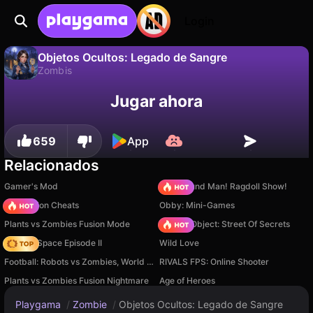
Login
Objetos Ocultos: Legado de Sangre
Zombis
No
Guardar
¡Guarda el progreso!
Objetos Ocultos: Legado de Sangre es un juego de zombis gratuito de BHP. Juégalo en línea en Playgama.
Jugar ahora
659
App
Relacionados
Gamer's Mod
Playground Man! Ragdoll Show!
PVZ Fusion Cheats
Obby: Mini-Games
Plants vs Zombies Fusion Mode
Hidden Object: Street Of Secrets
Zombie Space Episode II
Wild Love
Football: Robots vs Zombies, World Cup!
RIVALS FPS: Online Shooter
Plants vs Zombies Fusion Nightmare
Age of Heroes
Playgama
/
Zombie
/
Objetos Ocultos: Legado de Sangre