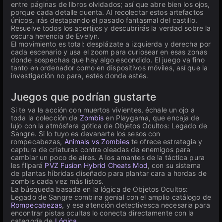
entre páginas de libros olvidados; así que abre bien los ojos,
porque cada detalle cuenta. Al recolectar estos artefactos
únicos, irás destapando el pasado fantasmal del castillo.
Resuelve todos los acertijos y descubrirás la verdad sobre la
oscura herencia de Evelyn.
El movimiento es total: desplázate a izquierda y derecha por
cada escenario y usa el zoom para curiosear en esas zonas
donde sospechas que hay algo escondido. El juego va fino
tanto en ordenador como en dispositivos móviles, así que la
investigación no para, estés donde estés.
Juegos que podrían gustarte
Si te va la acción con muertos vivientes, échale un ojo a
toda la colección de
Zombis
en Playgama, que encaja de
lujo con la atmósfera gótica de Objetos Ocultos: Legado de
Sangre. Si lo tuyo es devanarte los sesos con
rompecabezas,
Animals vs Zombies
te ofrece estrategia y
captura de criaturas contra oleadas de enemigos para
cambiar un poco de aires. A los amantes de la táctica pura
les flipará
PVZ Fusion Hybrid Cheats Mod
, con su sistema
de plantas híbridas diseñado para plantar cara a hordas de
zombis cada vez más listos.
La búsqueda basada en la lógica de Objetos Ocultos:
Legado de Sangre combina genial con el amplio catálogo de
Rompecabezas
, y esa atención detectivesca necesaria para
encontrar pistas ocultas lo conecta directamente con la
categoría de
Lógica
.