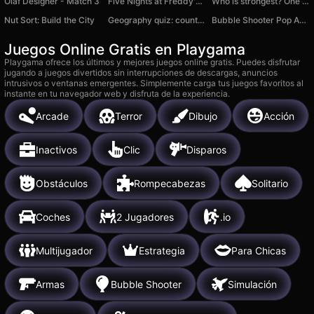
Olaf Designer - Match 3
Five Nights at Freddy's 3
Who is strongest? One Piece
Nut Sort: Build the City
Geography quiz: countries, flags, capitals
Bubble Shooter Pop Adventure
Juegos Online Gratis en Playgama
Playgama ofrece los últimos y mejores juegos online gratis. Puedes disfrutar
jugando a juegos divertidos sin interrupciones de descargas, anuncios
intrusivos o ventanas emergentes. Simplemente carga tus juegos favoritos al
instante en tu navegador web y disfruta de la experiencia.
Arcade
Terror
Dibujo
Acción
Inactivos
Clic
Disparos
Obstáculos
Rompecabezas
Solitario
Coches
2 Jugadores
.io
Multijugador
Estrategia
Para Chicas
Armas
Bubble Shooter
Simulación