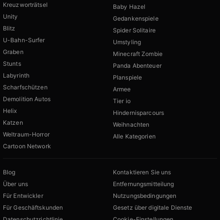
Kreuzworträtsel
Baby Hazel
Unity
Gedankenspiele
Blitz
Spider Solitaire
U-Bahn-Surfer
Umstyling
Graben
Minecraft Zombie
Stunts
Panda Abenteuer
Labyrinth
Planspiele
Scharfschützen
Armee
Demolition Autos
Tier io
Helix
Hindernisparcours
Katzen
Weihnachten
Weltraum-Horror
Alle Kategorien
Cartoon Network
Blog
Kontaktieren Sie uns
Über uns
Entfernungsmitteilung
Für Entwickler
Nutzungsbedingungen
Für Geschäftskunden
Gesetz über digitale Dienste
Datenschutzrichtlinie
Cookie-Einstellungen