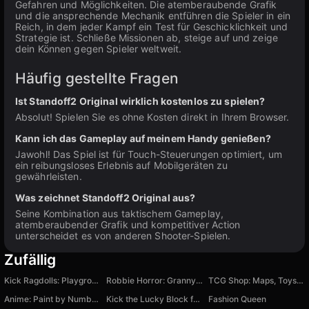
Gefahren und Möglichkeiten. Die atemberaubende Grafik
und die ansprechende Mechanik entführen die Spieler in ein
Reich, in dem jeder Kampf ein Test für Geschicklichkeit und
Strategie ist. Schließe Missionen ab, steige auf und zeige
dein Können gegen Spieler weltweit.
Häufig gestellte Fragen
Ist Standoff2 Original wirklich kostenlos zu spielen?
Absolut! Spielen Sie es ohne Kosten direkt in Ihrem Browser.
Kann ich das Gameplay auf meinem Handy genießen?
Jawohl! Das Spiel ist für Touch-Steuerungen optimiert, um
ein reibungsloses Erlebnis auf Mobilgeräten zu
gewährleisten.
Was zeichnet Standoff2 Original aus?
Seine Kombination aus taktischem Gameplay,
atemberaubender Grafik und kompetitiver Action
unterscheidet es von anderen Shooter-Spielen.
Zufällig
Kick Ragdolls: Playground
Robbie Horror: Granny in Backrooms
TCG Shop: Maps, Toys and Comics
Anime: Paint by Numbers
Kick the Lucky Block for Brainrot Memes
Fashion Queen