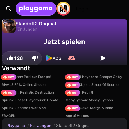
Login
Standoff2 Original
Für Jungen
Fortschritt
Nein
Speichern
Standoff2 Original ist ein kostenloses für jungen-Spiel von SPQB games. Spiel es online auf Playgama.
Jetzt spielen
speichern!
128
App
Verwandt
Barry Prison: Parkour Escape!
+1 Speed Keyboard Escape: Obby
RIVALS FPS: Online Shooter
Hidden Object: Street Of Secrets
Car Crush: Realistic Destruction
Stickman Rebirth
Sprunki Phase Playground: Create Sprunki and Music
ObbyTycoon: Money Tycoon
Sprunki Sandbox War Mod
Piece of Cake: Merge & Bake
FRAGEN
Age of Heroes
Playgama
/
Für Jungen
/
Standoff2 Original