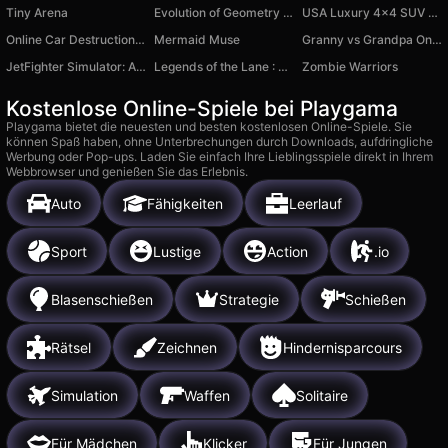
Tiny Arena
Evolution of Geometry Dash Mod!
USA Luxury 4x4 SUV Offroad Driving Simulator
Online Car Destruction Simulator 3D
Mermaid Muse
Granny vs Grandpa Online
JetFighter Simulator: Ancient Russians
Legends of the Lane : Wild Traffic
Zombie Warriors
Kostenlose Online-Spiele bei Playgama
Playgama bietet die neuesten und besten kostenlosen Online-Spiele. Sie
können Spaß haben, ohne Unterbrechungen durch Downloads, aufdringliche
Werbung oder Pop-ups. Laden Sie einfach Ihre Lieblingsspiele direkt in Ihrem
Webbrowser und genießen Sie das Erlebnis.
Auto
Fähigkeiten
Leerlauf
Sport
Lustige
Action
.io
Blasenschießen
Strategie
Schießen
Rätsel
Zeichnen
Hindernisparcours
Simulation
Waffen
Solitaire
Für Mädchen
Klicker
Für Jungen