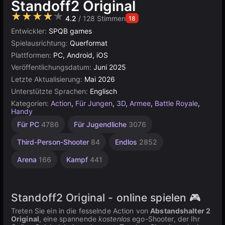
Standoff2 Original
★★★★★
4.2
/ 128 Stimmen
18
Entwickler:
SPQB games
Spielausrichtung:
Querformat
Plattformen:
PC, Android, iOS
Veröffentlichungsdatum:
Juni 2025
Letzte Aktualisierung:
Mai 2026
Unterstützte Sprachen:
Englisch
Kategorien:
Action
,
Für Jungen
,
3D
,
Armee
,
Battle Royale
,
Handy
Desktop
Hochwertige
Soldaten
Browser
Militär/Armee
Unity
Für PC
4786
Für Jugendliche
3076
Online
Schießen
5026
5172
72
3571
38
3177
Third-Person-Shooter
84
Endlos
2852
Arena
166
Kampf
441
Standoff2 Original - online spielen 🎮
Treten Sie ein in die fesselnde Action von
Abstandshalter 2
Original
, eine spannende
kostenlos
ego-Shooter, der Ihr