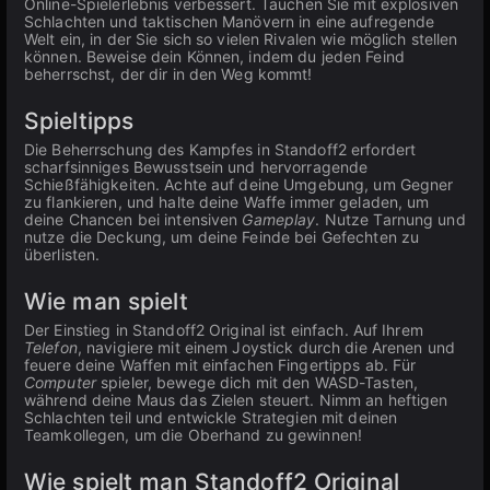
Online-Spielerlebnis verbessert. Tauchen Sie mit explosiven
Schlachten und taktischen Manövern in eine aufregende
Welt ein, in der Sie sich so vielen Rivalen wie möglich stellen
können. Beweise dein Können, indem du jeden Feind
beherrschst, der dir in den Weg kommt!
Spieltipps
Die Beherrschung des Kampfes in Standoff2 erfordert
scharfsinniges Bewusstsein und hervorragende
Schießfähigkeiten. Achte auf deine Umgebung, um Gegner
zu flankieren, und halte deine Waffe immer geladen, um
deine Chancen bei intensiven
Gameplay
. Nutze Tarnung und
nutze die Deckung, um deine Feinde bei Gefechten zu
überlisten.
Wie man spielt
Der Einstieg in Standoff2 Original ist einfach. Auf Ihrem
Telefon
, navigiere mit einem Joystick durch die Arenen und
feuere deine Waffen mit einfachen Fingertipps ab. Für
Computer
spieler, bewege dich mit den WASD-Tasten,
während deine Maus das Zielen steuert. Nimm an heftigen
Schlachten teil und entwickle Strategien mit deinen
Teamkollegen, um die Oberhand zu gewinnen!
Wie spielt man Standoff2 Original