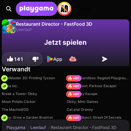
Login
Restaurant Director - FastFood 3D
Leerlauf
Fortschritt
Nein
Speichern
Restaurant Director - FastFood 3D ist ein kostenloses leerlauf-Spiel von Jungle Games. Spiel es online auf Playgama.
Jetzt spielen
speichern!
141
App
Verwandt
PrintMaster 3D: Printing Tycoon
Sprunki Sandbox: Ragdoll Playground Mode
Pizza Inc.
Barry Prison: Parkour Escape!
Break a Tower: Obby
Your Obby Escape
Moon Potato Clicker
Obby: Mini-Games
The MachinEGG
Cat and Granny
Obby: Grow a Garden Brainrot
Hidden Object: Street Of Secrets
Playgama
/
Leerlauf
/
Restaurant Director - FastFood 3D