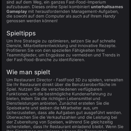
sind auf dem Weg, ein ganzes Fast-Food-Imperium
aufzubauen. Dieses
online
Spiel kombiniert
unterhaltsames
Gameplay
mit herausfordernden Management-Aufgaben,
die sowohl auf dem
Computer
als auch auf Ihrem
Handy
genossen werden können!
Spieltipps
Um Ihre Strategie zu optimieren, setzen Sie auf schnelle
Dienste, Mitarbeiterentwicklung und innovative Rezepte.
Profitieren Sie von den speziellen Fähigkeiten Ihrer
Teammitglieder, um Engpässe zu vermeiden und Trends in
der Fast-Food-Branche zu identifizieren.
Wie man spielt
Um Restaurant Director - FastFood 3D zu spielen, verwalten
Sie Ihr Restaurant direkt über die Benutzeroberfläche im
Spiel. Nutzen Sie die verschiedenen verfügbaren
Funktionen, um die bestmögliche Kundenerfahrung zu
bieten, indem Sie die richtigen Lebensmittel und
Dienstleistungen anbieten. Zunächst erstellen Sie die
Speisekarte und sieben die Mitarbeiter aus, um
sicherzustellen, dass alle Aufgaben gut ausgeführt werden.
Überwachen Sie die Verkaufszahlen und die Leistung bei
der Zubereitung von Speisen, während Sie gleichzeitig
sicherstellen, dass Ihr Restaurant einladend bleibt. Wenn Sie