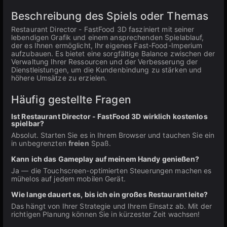
Beschreibung des Spiels oder Themas
Restaurant Director - FastFood 3D fasziniert mit seiner
lebendigen Grafik und einem ansprechenden Spielablauf,
der es Ihnen ermöglicht, Ihr eigenes Fast-Food-Imperium
aufzubauen. Es bietet eine sorgfältige Balance zwischen der
Verwaltung Ihrer Ressourcen und der Verbesserung der
Dienstleistungen, um die Kundenbindung zu stärken und
höhere Umsätze zu erzielen.
Häufig gestellte Fragen
Ist Restaurant Director - FastFood 3D wirklich kostenlos
spielbar?
Absolut. Starten Sie es in Ihrem Browser und tauchen Sie ein
in unbegrenzten
freien
Spaß.
Kann ich das Gameplay auf meinem Handy genießen?
Ja — die Touchscreen-optimierten Steuerungen machen es
mühelos auf jedem mobilen Gerät.
Wie lange dauert es, bis ich ein großes Restaurant leite?
Das hängt von Ihrer Strategie und Ihrem Einsatz ab. Mit der
richtigen Planung können Sie in kürzester Zeit wachsen!