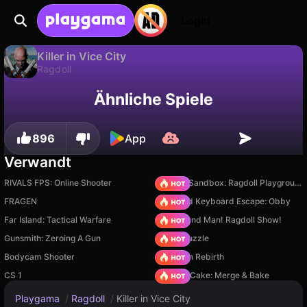
Login
Killer in Vice City
Ragdoll
Nur verfügbar auf PC
Killer in Vice City ist ein kostenloses ragdoll-Spiel von digitalcaramel2. Spiel es online auf Playgama.
Ähnliche Spiele
896
App
Verwandt
RIVALS FPS: Online Shooter
Sprunki Sandbox: Ragdoll Playground Mode
FRAGEN
+1 Speed Keyboard Escape: Obby
Far Island: Tactical Warfare
Playground Man! Ragdoll Show!
Gunsmith: Zeroing A Gun
Arrow Puzzle
Bodycam Shooter
Stickman Rebirth
CS 1
Piece of Cake: Merge & Bake
Playgama
/
Ragdoll
/
Killer in Vice City