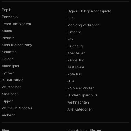
Pop It
Hyper-Gelegenheitsspiele
Panzer io
Bus
Team-Aktivitäten
Mahjong verbinden
Mamá
Einfache
Basteln
Vex
Mein Kleiner Pony
Flugzeug
Soldaten
Abenteuer
Helden
Peppa Pig
Videospiel
Testspiele
Tycoon
Rote Ball
8-Ball Billard
GTA
Weltthemen
2 Spieler Wörter
Missionen
Hindernisparcours
Tippen
Weihnachten
Weltraum-Shooter
Alle Kategorien
Verkehr
Blog
Kontaktieren Sie uns