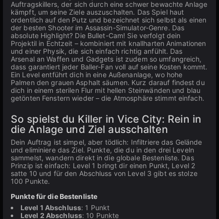
Auftragskillers, der sich durch eine schwer bewachte Anlage
kämpft, um seine Ziele auszuschalten. Das Spiel haut
ordentlich auf den Putz und bezeichnet sich selbst als einen
der besten Shooter im Assassin-Simulator-Genre. Das
absolute Highlight? Die Bullet-Cam! Sie verfolgt dein
Projektil in Echtzeit – kombiniert mit knallharten Animationen
und einer Physik, die sich einfach richtig anfühlt. Das
Arsenal an Waffen und Gadgets ist zudem so umfangreich,
dass garantiert jeder Baller-Fan voll auf seine Kosten kommt.
Ein Level entführt dich in eine Außenanlage, wo hohe
Palmen den grauen Asphalt säumen. Kurz darauf findest du
dich in einem sterilen Flur mit hellen Steinwänden und blau
getönten Fenstern wieder – die Atmosphäre stimmt einfach.
So spielst du Killer in Vice City: Rein in
die Anlage und Ziel ausschalten
Dein Auftrag ist simpel, aber tödlich: Infiltriere das Gelände
und eliminiere das Ziel. Punkte, die du in den drei Leveln
sammelst, wandern direkt in die globale Bestenliste. Das
Prinzip ist einfach: Level 1 bringt dir einen Punkt, Level 2
satte 10 und für den Abschluss von Level 3 gibt es stolze
100 Punkte.
Punkte für die Bestenliste
Level 1 Abschluss
: 1 Punkt
Level 2 Abschluss
: 10 Punkte