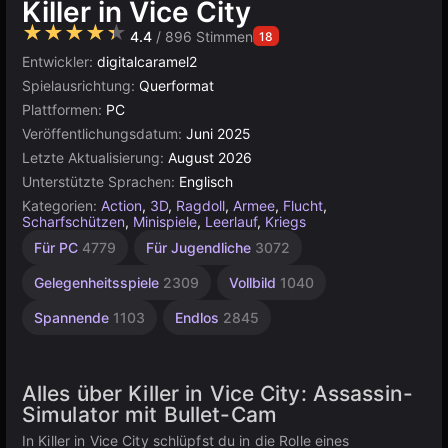
Killer in Vice City
★★★★★
4.4
/ 896 Stimmen
18
Entwickler:
digitalcaramel2
Spielausrichtung:
Querformat
Plattformen:
PC
Veröffentlichungsdatum:
Juni 2025
Letzte Aktualisierung:
August 2026
Unterstützte Sprachen:
Englisch
Kategorien:
Action
,
3D
,
Ragdoll
,
Armee
,
Flucht
,
Scharfschützen
,
Minispiele
,
Leerlauf
,
Kriegs
Kunst
Agility
Desktop
Sandbox
Hochwertige
Russisch
Browser
Unity
Für PC
4779
Für Jugendliche
3072
Online
2589
173
5019
5168
1796
414
3569
3172
Gelegenheitsspiele
2309
Vollbild
1040
Spannende
1103
Endlos
2845
Alles über Killer in Vice City: Assassin-
Simulator mit Bullet-Cam
In Killer in Vice City schlüpfst du in die Rolle eines