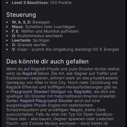
Level 3 Abschluss
: 100 Punkte
Steuerung
W, A, S, D
: Bewegen
Maus
: Schießen oder zuschlagen
F, E
: Waffen und Munition aufheben
Q
: Kostümmodus wechseln
Leertaste
: Springen
G
: Granate werfen
V
: Visier – scannt die Umgebung (benötigt 50 % Energie)
Das könnte dir auch gefallen
Wenn du auf Ragdoll-Physik und pure Shooter-Action stehst,
wirst du
Ragdoll
lieben. Die Art, wie Gegner auf Treffer und
Explosionen reagieren, erinnert stark an das physikbasierte
Gameplay von Killer in Vice City. Noch mehr Zerstörung mit
Ragdoll-Effekten und kniffligen Herausforderungen gibt es
in
Playground Shooter! Shotgun vs. Ragdolls!
, wo dich ein
spaßiger 3D-Shooter mit freischaltbaren Knarren erwartet.
Sorter: Ragdoll Playground Shooter
setzt auf eine
ausgeklügelte Physik-Engine mit realistischem
Schadenssystem und unzähligen Wegen, deine Ziele
auszuschalten. Falls du eher der Typ für Open-Sandbox-
Chaos bist – also bauen, Gegner spawnen oder zwischen
Flucht- und Zombie-Modus wechseln – dann bietet dir