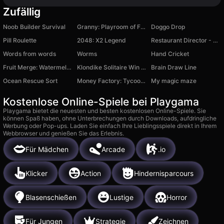
Zufällig
Noob Builder Survival
Granny: Playroom of Fear
Doggo Drop
Pill Roulette
2048: X2 Legend
Restaurant Director - FastFood 3D
Words from words
Worms
Hand Cricket
Fruit Merge: Watermelon Puzzle
Klondike Solitaire Win XP
Brain Draw Line
Ocean Rescue Sort
Money Factory: Tycoon Idle Game
My magic maze
Kostenlose Online-Spiele bei Playgama
Playgama bietet die neuesten und besten kostenlosen Online-Spiele. Sie
können Spaß haben, ohne Unterbrechungen durch Downloads, aufdringliche
Werbung oder Pop-ups. Laden Sie einfach Ihre Lieblingsspiele direkt in Ihrem
Webbrowser und genießen Sie das Erlebnis.
Für Mädchen
Arcade
.io
Klicker
Action
Hindernisparcours
Blasenschießen
Lustige
Horror
Für Jungen
Strategie
Zeichnen