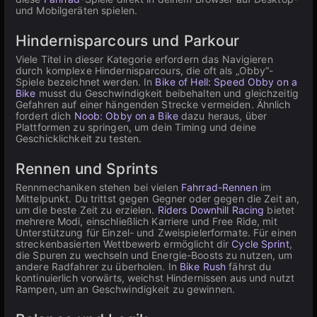
und Mobilgeräten spielen.
Hindernisparcours und Parkour
Viele Titel in dieser Kategorie erfordern das Navigieren
durch komplexe Hindernisparcours, die oft als „Obby“-
Spiele bezeichnet werden. In
Bike of Hell: Speed Obby on a
Bike
musst du Geschwindigkeit beibehalten und gleichzeitig
Gefahren auf einer hängenden Strecke vermeiden. Ähnlich
fordert dich
Noob: Obby on a Bike
dazu heraus, über
Plattformen zu springen, um dein Timing und deine
Geschicklichkeit zu testen.
Rennen und Sprints
Rennmechaniken stehen bei vielen
Fahrrad-Rennen
im
Mittelpunkt. Du trittst gegen Gegner oder gegen die Zeit an,
um die beste Zeit zu erzielen.
Riders Downhill Racing
bietet
mehrere Modi, einschließlich Karriere und Free Ride, mit
Unterstützung für Einzel- und Zweispielerformate. Für einen
streckenbasierten Wettbewerb ermöglicht dir
Cycle Sprint
,
die Spuren zu wechseln und Energie-Boosts zu nutzen, um
andere Radfahrer zu überholen. In
Bike Rush
fährst du
kontinuierlich vorwärts, weichst Hindernissen aus und nutzt
Rampen, um an Geschwindigkeit zu gewinnen.