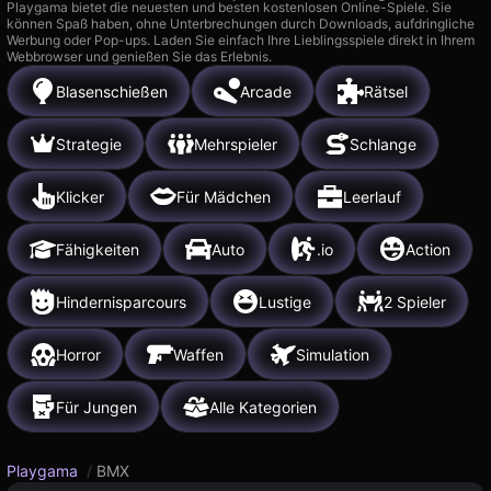
Playgama bietet die neuesten und besten kostenlosen Online-Spiele. Sie
können Spaß haben, ohne Unterbrechungen durch Downloads, aufdringliche
Werbung oder Pop-ups. Laden Sie einfach Ihre Lieblingsspiele direkt in Ihrem
Webbrowser und genießen Sie das Erlebnis.
Blasenschießen
Arcade
Rätsel
Strategie
Mehrspieler
Schlange
Klicker
Für Mädchen
Leerlauf
Fähigkeiten
Auto
.io
Action
Hindernisparcours
Lustige
2 Spieler
Horror
Waffen
Simulation
Für Jungen
Alle Kategorien
Playgama
/
BMX