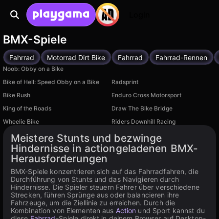
Login
BMX-Spiele
Fahrrad
Motorrad Dirt Bike
Fahrrad
Fahrrad-Rennen
Noob: Obby on a Bike
Bike of Hell: Speed Obby on a Bike
Radsprint
Bike Rush
Enduro Cross Motorsport
King of the Roads
Draw The Bike Bridge
Wheelie Bike
Riders Downhill Racing
Verfügbar auf PC, iOS
Verfügbar auf PC
Meistere Stunts und bezwinge
Hindernisse in actiongeladenen BMX-
Herausforderungen
BMX-Spiele konzentrieren sich auf das Fahrradfahren, die
Durchführung von Stunts und das Navigieren durch
Hindernisse. Die Spieler steuern Fahrer über verschiedene
Strecken, führen Sprünge aus oder balancieren ihre
Fahrzeuge, um die Ziellinie zu erreichen. Durch die
Kombination von Elementen aus
Action
und Sport kannst du
diese
Fahrrad
-Spiele direkt in deinem Browser auf Desktop-