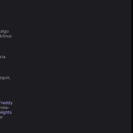
 algo
 bônus
ata.
eguir,
 Freddy
meia-
Nights
ar