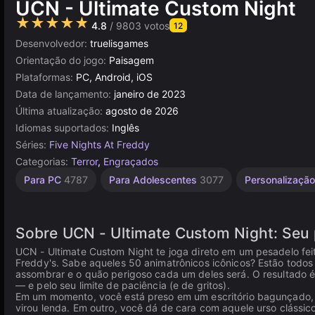
UCN - Ultimate Custom Night
★★★★★
4.8
/ 9803 votos
12
Desenvolvedor:
truelisgames
Orientação do jogo:
Paisagem
Plataformas:
PC, Android, iOS
Data de lançamento:
janeiro de 2023
Última atualização:
agosto de 2026
Idiomas suportados:
Inglês
Séries:
Five Nights At Freddy
Categorias:
Terror
,
Engraçados
Russos
Navegador
Jump
Indie
Mesa e
De 1
Alta
Para PC
4787
Para Adolescentes
3077
Personalizaçã
Desktop
Jogador
1220
Scare
Qualidade
1800
5027
96
4123
5173
3572
Sobre UCN - Ultimate Custom Night: Seu 
UCN - Ultimate Custom Night te joga direto em um pesadelo feit
Freddy's. Sabe aqueles 50 animatrônicos icônicos? Estão todos
assombrar e o quão perigoso cada um deles será. O resultado 
— e pelo seu limite de paciência (e de gritos).
Em um momento, você está preso em um escritório bagunçado, 
virou lenda. Em outro, você dá de cara com aquele urso clássi