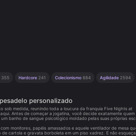
o
355
Hardcore
241
Colecionismo
884
Agilidade
2594
pesadelo personalizado
o sob medida, reunindo toda a loucura da franquia Five Nights at
 aqui. Antes de começar a jogatina, você decide exatamente quem 
é um banho de sangue psicológico moldado pelas suas próprias esc
com monitores, papéis amassados e aquele ventilador de mesa que
co de cartola e gravata borboleta em um piso xadrez. E não esqueça