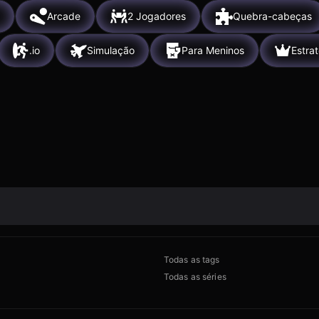
Arcade
2 Jogadores
Quebra-cabeças
.io
Simulação
Para Meninos
Estra
Todas as tags
Todas as séries