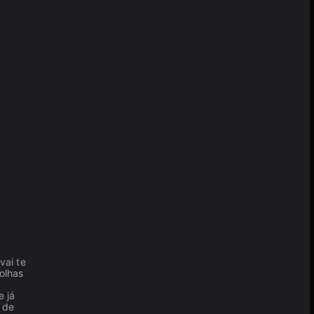
vai te
olhas
 já
 de