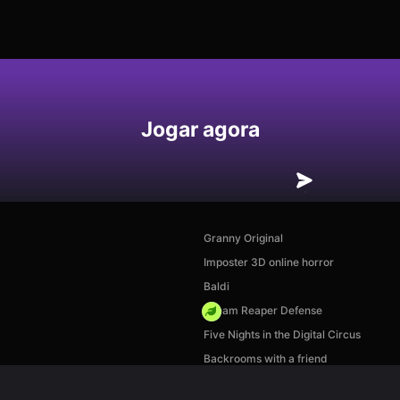
Jogar agora
Granny Original
Imposter 3D online horror
Baldi
Dream Reaper Defense
Five Nights in the Digital Circus
Backrooms with a friend