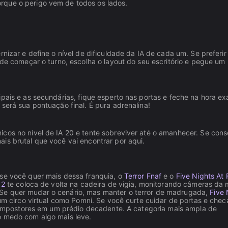
rque o perigo vem de todos os lados.
nizar e define o nível de dificuldade da IA de cada um. Se preferir
s de começar o turno, escolha o layout do seu escritório e pegue um
pais e as secundárias, fique esperto nas portas e feche na hora ex
será sua pontuação final. É pura adrenalina!
cos no nível de IA 20 e tente sobreviver até o amanhecer. Se cons
is brutal que você vai encontrar por aqui.
 se você quer mais dessa franquia, o
Terror Fnaf
e o
Five Nights At
 2
te coloca de volta na cadeira de vigia, monitorando câmeras da 
 Se quer mudar o cenário, mas manter o terror de madrugada,
Five 
m circo virtual como Pomni. Se você curte cuidar de portas e chec
r impostores em um prédio decadente. A categoria mais ampla de
o medo com algo mais leve.