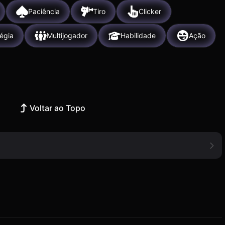
Paciência
Tiro
Clicker
tégia
Multijogador
Habilidade
Ação
Voltar ao Topo