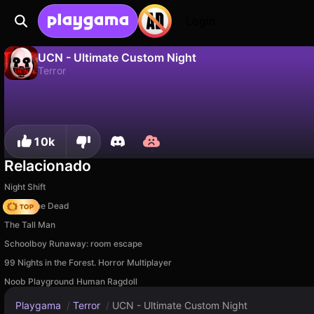
Login
UCN - Ultimate Custom Night
Terror
Não
Salvar
Salve o progresso!
UCN - Ultimate Custom Night é um jogo de terror gratuito de truelisgames. Jogue online na Playgama.
10k
Relacionado
Night Shift
Rise of the Dead
The Tall Man
Schoolboy Runaway: room escape
99 Nights in the Forest. Horror Multiplayer
Noob Playground Human Ragdoll
Playgama
/
Terror
/
UCN - Ultimate Custom Night