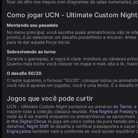
ficar de olho nos mapas com diagramas de salas numeradas, po
Como jogar UCN - Ultimate Custom Night
Montando seu pesadelo
No menu principal, você escolhe quais animatrônicos vão te infer
pronto, é só selecionar um desafio predefinido e encarar. Ante
para te dar aquela força inicial.
Sobrevivendo ao turno
Durante o gameplay, a regra é clara: monitore as câmeras princi
Quanto mais bicho você colocar no mapa e mais alta a IA, maior 
O desafio 50/20
O teste supremo, o famoso "50/20": coloque todos os animatrôni
você não é apenas um jogador, você é uma lenda. É o desafio ma
Jogos que você pode curtir
UCN - Ultimate Custom Night pertence ao universo de
Terror
, e
trazem toda a coleção clássica reunida.
Five Nights at Freddy's
noite às 6 da manhã enquanto os animatrônicos se aproximam.
in the Digital Circus
te joga em cinco noites de pura tensão em u
detalhes,
Night Shift
te desafia a verificar passaportes e caça
Engraçados
também vale a conferida se você quiser equilibrar 