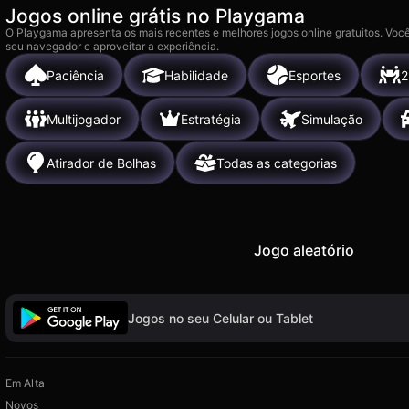
Jogos online grátis no Playgama
O Playgama apresenta os mais recentes e melhores jogos online gratuitos. Você
seu navegador e aproveitar a experiência.
Paciência
Habilidade
Esportes
2
Multijogador
Estratégia
Simulação
Atirador de Bolhas
Todas as categorias
Jogo aleatório
Jogos no seu Celular ou Tablet
Em Alta
Novos