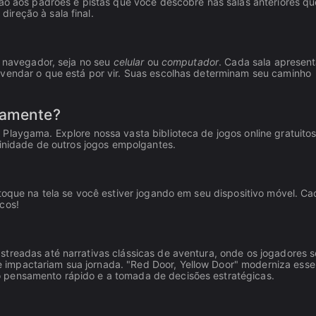
ção aos padrões e pistas que você descobre nas salas anteriores qu
ireção à sala final.
u navegador, seja no seu
celular
ou
computador
. Cada sala apresen
svendar o que está por vir. Suas escolhas determinam seu caminho
tamente?
Playgama. Explore nossa vasta biblioteca de jogos online gratuito
finidade de outros jogos empolgantes.
 toque na tela se você estiver jogando em seu dispositivo móvel. C
cos!
streadas até narrativas clássicas de aventura, onde os jogadores s
impactariam sua jornada. "Red Door, Yellow Door" moderniza esse
 pensamento rápido e a tomada de decisões estratégicas.