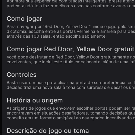
Aprimore sua experiência com táticas inteligentes: preste aten
podem ajudá-lo a fazer melhores escolhas conforme avança em d
Como jogar
Para navegar por "Red Door, Yellow Door", inicie o jogo pelo se
dicotomia: escolha entre as portas vermelha e amarela para de
através das 100 salas, então escolha sabiamente!
Como jogar Red Door, Yellow Door gratui
Você pode desfrutar de Red Door, Yellow Door gratuitamente no 
envolventes, que inclui este título emocionante, além de uma in
Controles
Basta usar o mouse para clicar na porta de sua preferência, ou
decisão traz uma nova sala à tona com surpresas e desafios úni
História ou origem
As origens de jogos que envolvem escolher portas podem ser ra
encontravam em situações desafiadoras, tomando decisões que 
conceito em um formato amigável ao navegador, incentivando o
Descrição do jogo ou tema