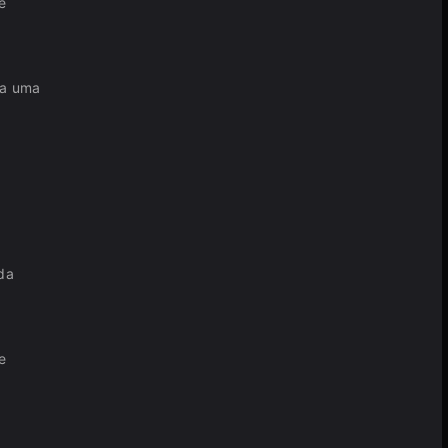
e
ta uma
s
ada
e