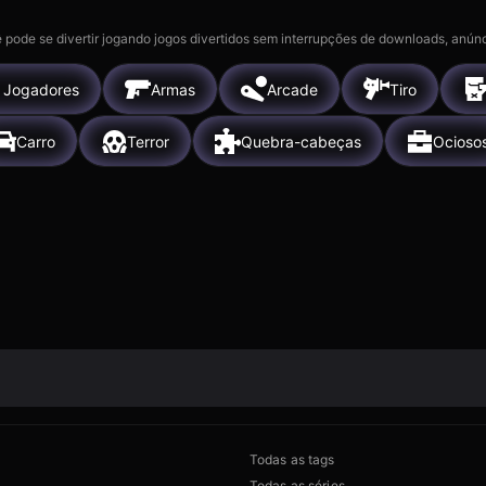
 pode se divertir jogando jogos divertidos sem interrupções de downloads, anúnc
 Jogadores
Armas
Arcade
Tiro
Carro
Terror
Quebra-cabeças
Ocioso
Todas as tags
Todas as séries