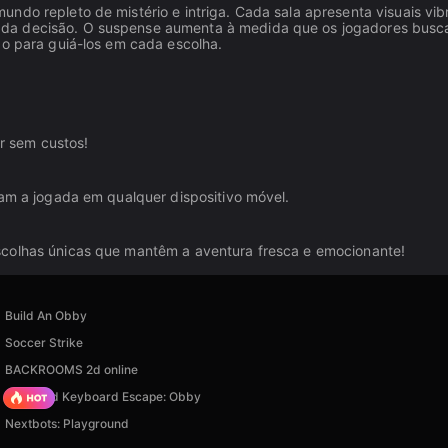
ndo repleto de mistério e intriga. Cada sala apresenta visuais vib
ada decisão. O suspense aumenta à medida que os jogadores bus
ão para guiá-los em cada escolha.
r sem custos!
tam a jogada em qualquer dispositivo móvel.
scolhas únicas que mantêm a aventura fresca e emocionante!
Build An Obby
Soccer Strike
BACKROOMS 2d online
+1 Speed Keyboard Escape: Obby
Nextbots: Playground