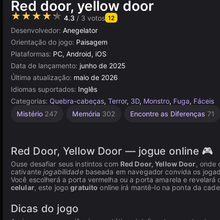
Red door, yellow door
★★★★★
4.3
/ 3 votos
12
Desenvolvedor:
Anegelator
Orientação do jogo:
Paisagem
Plataformas:
PC, Android, iOS
Data de lançamento:
junho de 2025
Última atualização:
maio de 2026
Idiomas suportados:
Inglês
Categorias:
Quebra-cabeças
,
Terror
,
3D
,
Monstro
,
Fuga
,
Fáceis
Mistério
247
Memória
302
Encontre as Diferenças
71
Red Door, Yellow Door — jogue online 🎮
Ouse desafiar seus instintos com
Red Door, Yellow Door
, onde 
cativante
jogabilidade
baseada em navegador convida os jogador
Você escolherá a porta vermelha ou a porta amarela e revelará
celular
, este jogo
gratuito
online irá mantê-lo na ponta da cade
Dicas do jogo