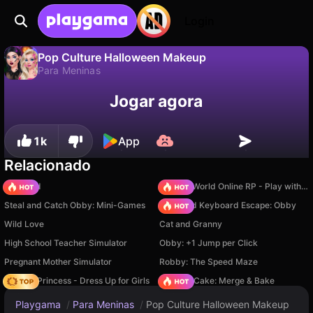
Login
Pop Culture Halloween Makeup
Para Meninas
Não
Salvar
Salve o progresso!
Pop Culture Halloween Makeup é um jogo de para meninas gratuito de Gamerina. Jogue online na Playgama.
Jogar agora
1k
App
Relacionado
TB World
Sprunki World Online RP - Play with Friends!
Steal and Catch Obby: Mini-Games
+1 Speed Keyboard Escape: Obby
Wild Love
Cat and Granny
High School Teacher Simulator
Obby: +1 Jump per Click
Pregnant Mother Simulator
Robby: The Speed Maze
Fashion Princess - Dress Up for Girls
Piece of Cake: Merge & Bake
Playgama
/
Para Meninas
/
Pop Culture Halloween Makeup