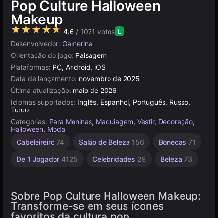
Pop Culture Halloween
Makeup
★★★★★
4.6
/ 1071 votos
L
Desenvolvedor:
Gamerina
Orientação do jogo:
Paisagem
Plataformas:
PC, Android, iOS
Data de lançamento:
novembro de 2025
Última atualização:
maio de 2026
Idiomas suportados:
Inglês, Espanhol, Português, Russo,
Turco
Categorias:
Para Meninas
,
Maquiagem
,
Vestir
,
Decoração
,
Halloween
,
Moda
Cabeleireiro
74
Salão de Beleza
156
Bonecas
71
De 1 Jogador
4125
Celebridades
29
Beleza
73
Sobre Pop Culture Halloween Makeup:
Transforme-se em seus ícones
favoritos da cultura pop