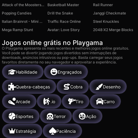
Attack of the Moosters: Bubble Sort
Basketball Master
Rail Runner
Popping Candies
Drill the Snake
Janggi Checkmate
Italian Brainrot - Mini Games
Traffic Race Online
Steel Knuckles
Mega Ramp Stunt
Avatar: Love Story
2048:X2 Merge Blocks
Jogos online grátis no Playgama
O Playgama apresenta os mais recentes e melhores jogos online gratuitos.
Você pode se divertir jogando jogos divertidos sem interrupções de
downloads, anúncios intrusivos ou pop-ups. Basta carregar seus jogos
favoritos diretamente no seu navegador e aproveitar a experiência.
Habilidade
Engraçados
Quebra-cabeças
Cobra
Desenho
Arcade
.io
Tiro
Carro
Esportes
Terror
Ação
Estratégia
Paciência