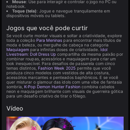
Mouse
: Use para interagir e controlar o jogo no PC ou
notebook.
Toque (tela)
: Jogue e navegue tranquilamente em
dispositivos móveis ou tablets.
Jogos que você pode curtir
Se você curte montar visuais e soltar a criatividade, explore
toda a coleção
Para Meninas
para encontrar mais títulos de
moda e beleza, ou mergulhe de cabeça na categoria
Maquiagem
para infinitas doses de criatividade.
Idol
Livestream: Doll Dress Up
compartilha da mesma paixão por
combinar roupas, acessórios e maquiagem para criar um
look inesquecível. Para desafios de passarela com cinco
temas distintos,
Fashion Week 2025
permite que você
produza cinco modelos com vestidos de alta costura,
acessórios marcantes e penteados baphônicos. E se você
quer misturar o glamour das idols com uma vibe de fantasia
sombria,
K-Pop Demon Hunter Fashion
combina cabelos
neon e maquiagem brilhante com visuais de guerreira gótica
para um desafio criativo de tirar o fôlego.
Vídeo