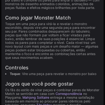
por baixo e combine os pares para limpar o tabuleiro — com
monstros de desenho animados coloridos, animações de
peças fluidas e efeitos mágicos brilhantes por toda parte.
Como jogar Monster Match
Toque em uma peça para virá-la e revelar o monstro
escondido, depois vire uma segunda peça para encontrar
seu par. Pares combinados desaparecem do tabuleiro;
peças que não formam par voltam a ficar viradas para
baixo, então lembrar de suas posições é essencial. Limpe
todos os pares para completar o nível. Cada nível traz um
novo layout com mais peças e um desafio maior — algumas
peças podem estar bloqueadas ou cobertas, então
mantenha o foco e encontre as combinações certas antes
que seus movimentos acabem.
Controles
Toque
: Vire uma peça para revelar o monstro por baixo
Jogos que você pode gostar
Os fãs do estilo de virar peças e combinar pares de Monster
Match se sentirão em casa com
Correspondência
no
Playgama.
Mahjong Solitaire
entrega a mesma satisfação
baseada em memória ao procurar pares idênticos pelo
tabuleiro, enquanto
Tile Valley
mantém o desafio