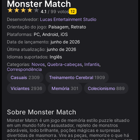
Monster Match
★★★★★
4.1
/ 99 votos
12
Desenvolvedor:
Lucas Entertainment Studio
Orientação do jogo:
Paisagem, Retrato
Plataformas:
PC, Android, iOS
Data de lançamento:
junho de 2026
Última atualização:
junho de 2026
Idiomas suportados:
Inglês
Categorias:
Novos
,
Quebra-cabeças
,
Infantis
,
Correspondência
Casuais
2309
Treinamento Cerebral
1909
Viciantes
2936
Memória
301
Colecionismo
889
Sobre Monster Match
Monster Match é um jogo de memória estilo puzzle situado
em um mundo fofo e assustador, repleto de monstros
adoráveis, lodo brilhante, poções mágicas e surpresas
divertidas de masmorra. Vire as peças, memorize o que há