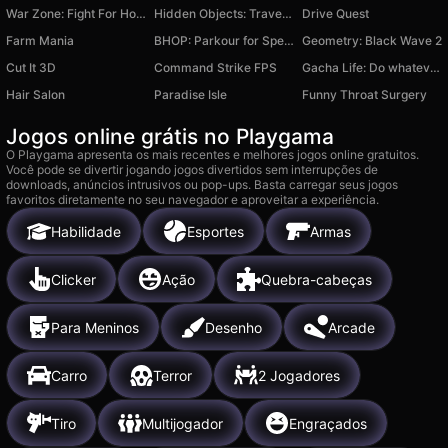
War Zone: Fight For Homeland
Hidden Objects: Traveling America
Drive Quest
Farm Mania
BHOP: Parkour for Speed
Geometry: Black Wave 2
Cut It 3D
Command Strike FPS
Gacha Life: Do whatever you want
Hair Salon
Paradise Isle
Funny Throat Surgery
Jogos online grátis no Playgama
O Playgama apresenta os mais recentes e melhores jogos online gratuitos.
Você pode se divertir jogando jogos divertidos sem interrupções de
downloads, anúncios intrusivos ou pop-ups. Basta carregar seus jogos
favoritos diretamente no seu navegador e aproveitar a experiência.
Habilidade
Esportes
Armas
Clicker
Ação
Quebra-cabeças
Para Meninos
Desenho
Arcade
Carro
Terror
2 Jogadores
Tiro
Multijogador
Engraçados