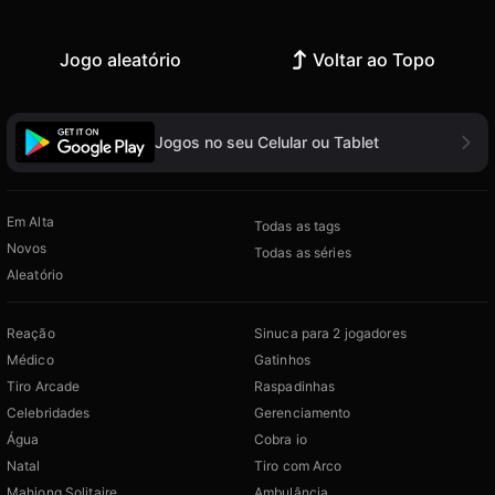
Jogo aleatório
Voltar ao Topo
Jogos no seu Celular ou Tablet
Em Alta
Todas as tags
Novos
Todas as séries
Aleatório
Reação
Sinuca para 2 jogadores
Médico
Gatinhos
Tiro Arcade
Raspadinhas
Celebridades
Gerenciamento
Água
Cobra io
Natal
Tiro com Arco
Mahjong Solitaire
Ambulância