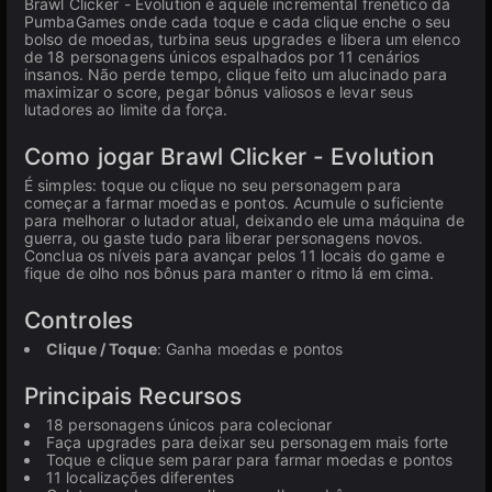
Brawl Clicker - Evolution é aquele incremental frenético da
PumbaGames onde cada toque e cada clique enche o seu
bolso de moedas, turbina seus upgrades e libera um elenco
de 18 personagens únicos espalhados por 11 cenários
insanos. Não perde tempo, clique feito um alucinado para
maximizar o score, pegar bônus valiosos e levar seus
lutadores ao limite da força.
Como jogar Brawl Clicker - Evolution
É simples: toque ou clique no seu personagem para
começar a farmar moedas e pontos. Acumule o suficiente
para melhorar o lutador atual, deixando ele uma máquina de
guerra, ou gaste tudo para liberar personagens novos.
Conclua os níveis para avançar pelos 11 locais do game e
fique de olho nos bônus para manter o ritmo lá em cima.
Controles
Clique / Toque
: Ganha moedas e pontos
Principais Recursos
18 personagens únicos para colecionar
Faça upgrades para deixar seu personagem mais forte
Toque e clique sem parar para farmar moedas e pontos
11 localizações diferentes