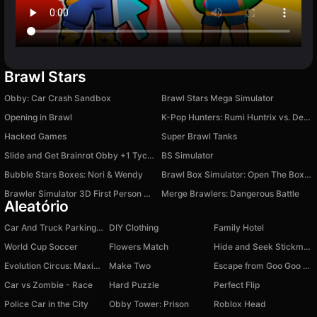
Brawl Stars
Obby: Car Crash Sandbox
Brawl Stars Mega Simulator
Opening in Brawl
K-Pop Hunters: Rumi Huntrix vs. Demons
Hacked Games
Super Brawl Tanks
Slide and Get Brainrot Obby +1 Tycoon 3D
BS Simulator
Bubble Stars Boxes: Nori & Wendy
Brawl Box Simulator: Open The Boxes!
Brawler Simulator 3D First Person Shooter
Merge Brawlers: Dangerous Battle
Aleatório
Car And Truck Parking Game
DIY Clothing
Family Hotel
World Cup Soccer
Flowers Match
Hide and Seek Stickman
Evolution Circus: Maximum Level
Make Two
Escape from Goo Goo Gaga Original 3D
Car vs Zombie - Race
Hard Puzzle
Perfect Flip
Police Car in the City
Obby Tower: Prison
Roblox Head