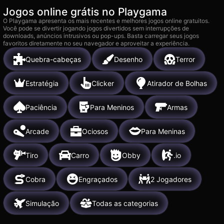
Jogos online grátis no Playgama
O Playgama apresenta os mais recentes e melhores jogos online gratuitos.
Você pode se divertir jogando jogos divertidos sem interrupções de
downloads, anúncios intrusivos ou pop-ups. Basta carregar seus jogos
favoritos diretamente no seu navegador e aproveitar a experiência.
Quebra-cabeças
Desenho
Terror
Estratégia
Clicker
Atirador de Bolhas
Paciência
Para Meninos
Armas
Arcade
Ociosos
Para Meninas
Tiro
Carro
Obby
.io
Cobra
Engraçados
2 Jogadores
Simulação
Todas as categorias