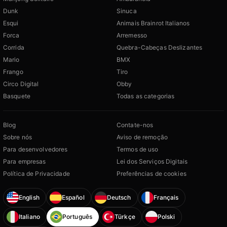
Dunk
Sinuca
Esqui
Animais Brainrot Italianos
Forca
Arremesso
Corrida
Quebra-Cabeças Deslizantes
Mario
BMX
Frango
Tiro
Circo Digital
Obby
Basquete
Todas as categorias
Blog
Contate-nos
Sobre nós
Aviso de remoção
Para desenvolvedores
Termos de uso
Para empresas
Lei dos Serviços Digitais
Política de Privacidade
Preferências de cookies
English
Español
Deutsch
Français
Italiano
Português
Türkçe
Polski