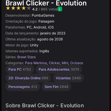
Brawl Clicker - Evolution
★★★★★
4.2
/ 865 votos
L
Desenvolvedor:
PumbaGames
Orientação do jogo:
Paisagem
Plataformas:
PC, Android, iOS
Data de lançamento:
janeiro de 2023
Última atualização:
agosto de 2026
Motor de jogo:
Unity
Idiomas suportados:
Inglês
Séries:
Brawl Stars
Categorias:
Para Meninos
,
Clicker
,
Mini
,
Ociosos
Fofos
Incrementais
Simples
Navegador
Unity
Mesa e
De 1
Alta
Para PC
4782
Para Adolescentes
3074
Desktop
Jogador
Qualidade
online
847
1573
5023
565
3175
4143
5173
3570
2D: Diversão Online
999
Viciantes
2940
Personagens
413
Sem Fim
2848
Sobre Brawl Clicker - Evolution