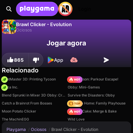
Login
Brawl Clicker - Evolution
Ociosos
Não
Salvar
Salve o progresso!
Brawl Clicker - Evolution é um jogo de ociosos gratuito de PumbaGames. Jogue online na Playgama.
Jogar agora
865
App
Relacionado
PrintMaster 3D: Printing Tycoon
Barry Prison: Parkour Escape!
Pizza Inc.
Obby: Mini-Games
Blend Sprunki in Mixer 3D Obby: Create Your Own Sprunki
Survive the Disasters: Obby
Catch a Brainrot From Bosses
My Town Home: Family Playhouse
Moon Potato Clicker
Piece of Cake: Merge & Bake
The MachinEGG
Wild Love
Playgama
/
Ociosos
/
Brawl Clicker - Evolution