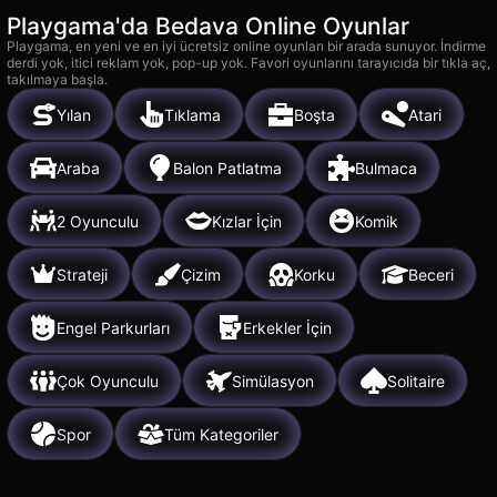
Playgama'da Bedava Online Oyunlar
Playgama, en yeni ve en iyi ücretsiz online oyunları bir arada sunuyor. İndirme
derdi yok, itici reklam yok, pop-up yok. Favori oyunlarını tarayıcıda bir tıkla aç,
takılmaya başla.
Yılan
Tıklama
Boşta
Atari
Araba
Balon Patlatma
Bulmaca
2 Oyunculu
Kızlar İçin
Komik
Strateji
Çizim
Korku
Beceri
Engel Parkurları
Erkekler İçin
Çok Oyunculu
Simülasyon
Solitaire
Spor
Tüm Kategoriler