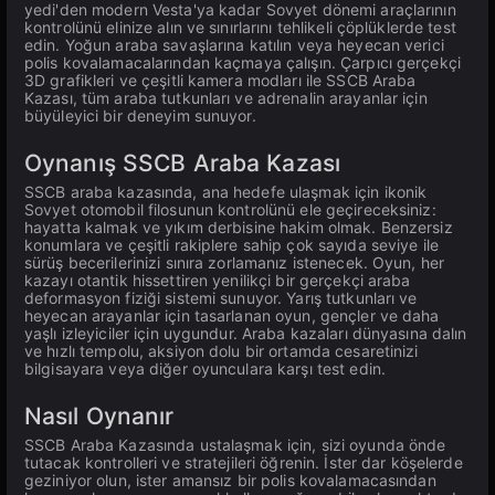
yedi'den modern Vesta'ya kadar Sovyet dönemi araçlarının
kontrolünü elinize alın ve sınırlarını tehlikeli çöplüklerde test
edin. Yoğun araba savaşlarına katılın veya heyecan verici
polis kovalamacalarından kaçmaya çalışın. Çarpıcı gerçekçi
3D grafikleri ve çeşitli kamera modları ile SSCB Araba
Kazası, tüm araba tutkunları ve adrenalin arayanlar için
büyüleyici bir deneyim sunuyor.
Oynanış SSCB Araba Kazası
SSCB araba kazasında, ana hedefe ulaşmak için ikonik
Sovyet otomobil filosunun kontrolünü ele geçireceksiniz:
hayatta kalmak ve yıkım derbisine hakim olmak. Benzersiz
konumlara ve çeşitli rakiplere sahip çok sayıda seviye ile
sürüş becerilerinizi sınıra zorlamanız istenecek. Oyun, her
kazayı otantik hissettiren yenilikçi bir gerçekçi araba
deformasyon fiziği sistemi sunuyor. Yarış tutkunları ve
heyecan arayanlar için tasarlanan oyun, gençler ve daha
yaşlı izleyiciler için uygundur. Araba kazaları dünyasına dalın
ve hızlı tempolu, aksiyon dolu bir ortamda cesaretinizi
bilgisayara veya diğer oyunculara karşı test edin.
Nasıl Oynanır
SSCB Araba Kazasında ustalaşmak için, sizi oyunda önde
tutacak kontrolleri ve stratejileri öğrenin. İster dar köşelerde
geziniyor olun, ister amansız bir polis kovalamacasından