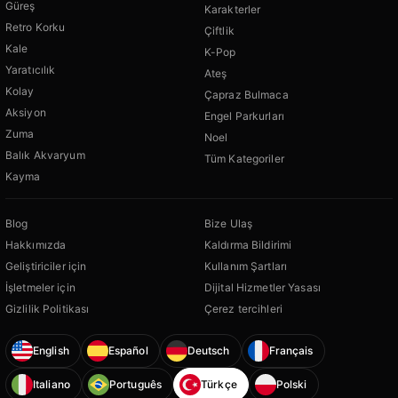
Güreş
Karakterler
Retro Korku
Çiftlik
Kale
K-Pop
Yaratıcılık
Ateş
Kolay
Çapraz Bulmaca
Aksiyon
Engel Parkurları
Zuma
Noel
Balık Akvaryum
Tüm Kategoriler
Kayma
Blog
Bize Ulaş
Hakkımızda
Kaldırma Bildirimi
Geliştiriciler için
Kullanım Şartları
İşletmeler için
Dijital Hizmetler Yasası
Gizlilik Politikası
Çerez tercihleri
English
Español
Deutsch
Français
Italiano
Português
Türkçe
Polski