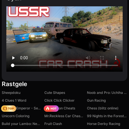
Rastgele
Sheepdoku
Cute Shapes
Noob and Pro: Uchiha vs Uzumaki
4 Clues 1 Word
Click Click Clicker
Gun Racing
Solitaire Emperor - Secrets of Fate
PVZ Fusion Cheats
Chess (blitz online)
Unicorn Coloring
Mr.Reckless Car Chase Simulator
99 Nights in the Forest with Emma
Build your Lambo: New Year
Fruit Clash
Horse Derby Racing