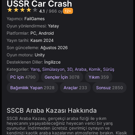
USSR Car Crash
★★★★★
4.1
/ 966 oy
12+
Yapımcı:
FailGames
Oyun yönlendirmesi:
Yatay
Platformlar:
PC, Android
Yayın tarihi:
Kasım 2024
Son güncelleme:
Ağustos 2026
Oyun motoru:
Unity
Desteklenen Diller:
İngilizce
Kategoriler:
Yarış
,
Simülasyon
,
3D
,
Araba
,
Komik
,
Sürüş
Trafik
Yüksek
Tarayıcı
Araba
Retro
Unity
1
PC için
4790
Gençler İçin
3078
Yıkım
359
Kazası
Kişilik
Çevrimiçi
Arabalar
Kaliteli
118
5030
4112
3574
492
3177
8
Bağımlılık Yapan
2928
Araçlar
233
Sonsuz
2850
SSCB Araba Kazası Hakkında
SSCB Araba Kazası, gerçekçi araba fiziği ile yıkım
heyecanını yaşayabileceğiniz heyecan verici bir yarış
oyunudur. İndirmeden ücretsiz çevrimiçi oynayın ve
kendinizi kaotik araba kazalarının atmosferine bırakın. Klasik