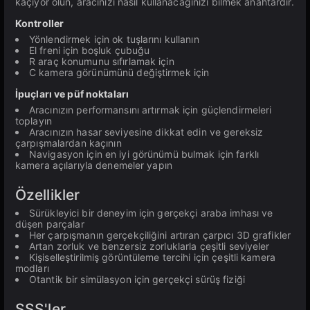
kaçıyor olun, aracınızı nasıl kullanacağınızı bilmek anahtardır.
Kontroller
Yönlendirmek için ok tuşlarını kullanın
El freni için boşluk çubuğu
R araç konumunu sıfırlamak için
C kamera görünümünü değiştirmek için
İpuçları ve püf noktaları
Aracınızın performansını artırmak için güçlendirmeleri
toplayın
Aracınızın hasar seviyesine dikkat edin ve gereksiz
çarpışmalardan kaçının
Navigasyon için en iyi görünümü bulmak için farklı
kamera açılarıyla denemeler yapın
Özellikler
Sürükleyici bir deneyim için gerçekçi araba imhası ve
düşen parçalar
Her çarpışmanın gerçekçiliğini artıran çarpıcı 3D grafikler
Artan zorluk ve benzersiz zorluklarla çeşitli seviyeler
Kişiselleştirilmiş görüntüleme tercihi için çeşitli kamera
modları
Otantik bir simülasyon için gerçekçi sürüş fiziği
SSS'ler