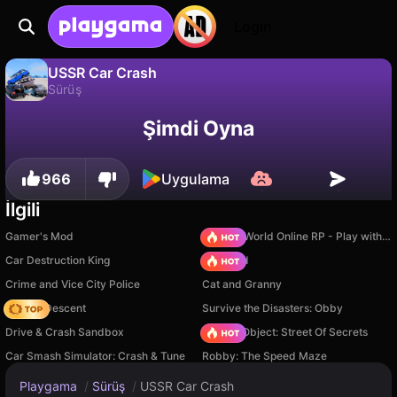
Login
USSR Car Crash
Sürüş
USSR Car Crash, FailGames tarafından yapılmış ücretsiz bir sürüş oyunudur. Playgama'da oyna.
Hayır
Kaydet
İlerlemeyi kaydet!
Şimdi Oyna
966
Uygulama
İlgili
Gamer's Mod
Sprunki World Online RP - Play with Friends!
Car Destruction King
TB World
Crime and Vice City Police
Cat and Granny
Deadly Descent
Survive the Disasters: Obby
Drive & Crash Sandbox
Hidden Object: Street Of Secrets
Car Smash Simulator: Crash & Tune
Robby: The Speed Maze
Playgama
/
Sürüş
/
USSR Car Crash