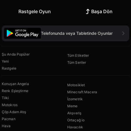
Rastgele Oyun
Başa Dön
Telefonunda veya Tabletinde Oyunlar
Şu Anda Popüler
Tüm Etiketler
Yeni
Tüm Seriler
Rastgele
Konuşan Angela
Motosiklet
Renk Eşleştirme
Minecraft Macera
Tilki
İzometrik
Motokros
Meme
Çöp Adam Atış
Alışveriş
Pacman
Ortaçağ io
Hava
Havacılık