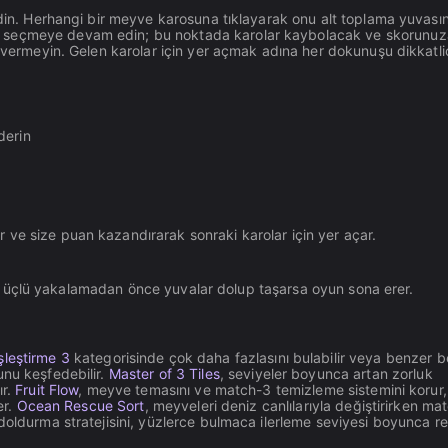
edin. Herhangi bir meyve karosuna tıklayarak onu alt toplama yuvası
r seçmeye devam edin; bu noktada karolar kaybolacak ve skorunu
n vermeyin. Gelen karolar için yer açmak adına her dokunuşu dikkatli
derin
ve size puan kazandırarak sonraki karolar için yer açar.
leşen üçlü yakalamadan önce yuvalar dolup taşarsa oyun sona erer.
şleştirme 3
kategorisinde çok daha fazlasını bulabilir veya benzer b
nu keşfedebilir.
Master of 3 Tiles
, seviyeler boyunca artan zorluk
ır.
Fruit Flow
, meyve temasını ve match-3 temizleme sistemini korur
er.
Ocean Rescue Sort
, meyveleri deniz canlılarıyla değiştirirken ma
doldurma stratejisini, yüzlerce bulmaca ilerleme seviyesi boyunca re