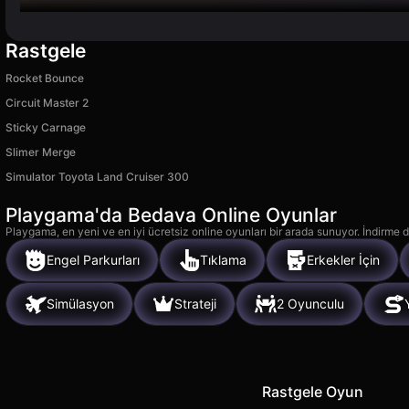
Rastgele
Rocket Bounce
Circuit Master 2
Sticky Carnage
Slimer Merge
Simulator Toyota Land Cruiser 300
Playgama'da Bedava Online Oyunlar
Playgama, en yeni ve en iyi ücretsiz online oyunları bir arada sunuyor. İndirme de
Engel Parkurları
Tıklama
Erkekler İçin
Simülasyon
Strateji
2 Oyunculu
Rastgele Oyun