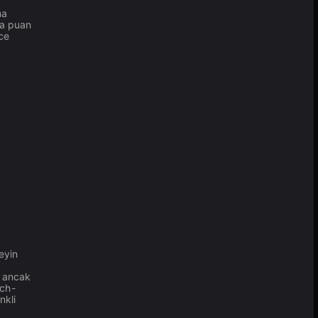
na
za puan
ce
eyin
, ancak
tch-
nkli