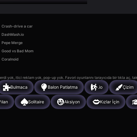
Crash-drive a car
DashMash.io
Pepe Merge
Good vs Bad Mom
Coralnoid
rdi yok, itici reklam yok, pop-up yok. Favori oyunlarını tarayıcıda bir tıkla aç, ta
Bulmaca
Balon Patlatma
.io
Çizim
Yılan
Solitaire
Aksiyon
Kızlar İçin