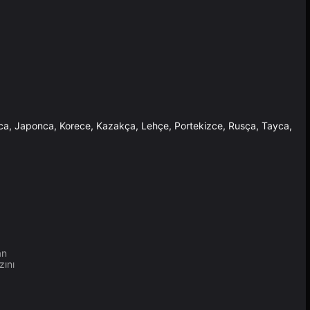
anca, Japonca, Korece, Kazakça, Lehçe, Portekizce, Rusça, Tayca,
an
zını