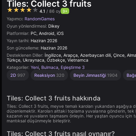
Tiles: Collect 3 fruits
★★★★★
4.1
/ 86 oy
3+
Yapımcı:
RandomGames
Oyun yönlendirmesi:
Dikey
Platformlar:
PC, Android, iOS
Yayın tarihi:
Haziran 2026
Son güncelleme:
Haziran 2026
Desteklenen Diller:
İngilizce, Arapça, Azerbaycan dili, Çince, A
Türkçe, Ukraynaca, Özbekçe, Vietnamca
Kategoriler:
Yeni
,
Bulmaca
,
Eşleştirme 3
2D
997
Reaksiyon
320
Beyin Jimnastiği
1904
Bağı
Tiles: Collect 3 fruits hakkında
Tiles: Collect 3 fruits, meyve temalı karoları yukarıdan aşağıy
düzenlemektir. Karoları alttaki toplama yuvalarına gönderin, tek
kazanın ve yuvaların taşmasını önleyin. Her yaştan oyuncu için t
mantıksal düşünmeyle birleştirir.
Tiles: Collect 3 fruits nasıl oynanır?