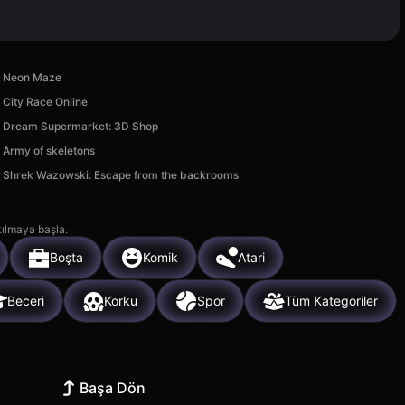
Neon Maze
City Race Online
Dream Supermarket: 3D Shop
Army of skeletons
Shrek Wazowski: Escape from the backrooms
kılmaya başla.
Boşta
Komik
Atari
Beceri
Korku
Spor
Tüm Kategoriler
Başa Dön