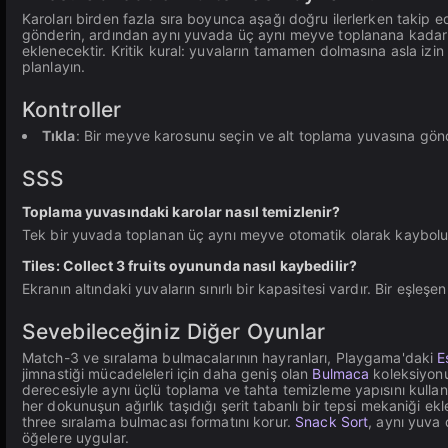
Karoları birden fazla sıra boyunca aşağı doğru ilerlerken takip 
gönderin, ardından aynı yuvada üç aynı meyve toplanana kada
eklenecektir. Kritik kural: yuvaların tamamen dolmasına asla izi
planlayın.
Kontroller
Tıkla
: Bir meyve karosunu seçin ve alt toplama yuvasına gön
SSS
Toplama yuvasındaki karolar nasıl temizlenir?
Tek bir yuvada toplanan üç aynı meyve otomatik olarak kaybolur 
Tiles: Collect 3 fruits oyununda nasıl kaybedilir?
Ekranın altındaki yuvaların sınırlı bir kapasitesi vardır. Bir eş
Sevebileceğiniz Diğer Oyunlar
Match-3 ve sıralama bulmacalarının hayranları, Playgama'daki
E
jimnastiği mücadeleleri için daha geniş olan
Bulmaca
koleksiyonu
derecesiyle aynı üçlü toplama ve tahta temizleme yapısını kullan
her dokunuşun ağırlık taşıdığı şerit tabanlı bir tepsi mekaniği ekl
three sıralama bulmacası formatını korur.
Snack Sort
, aynı yuva 
öğelere uygular.