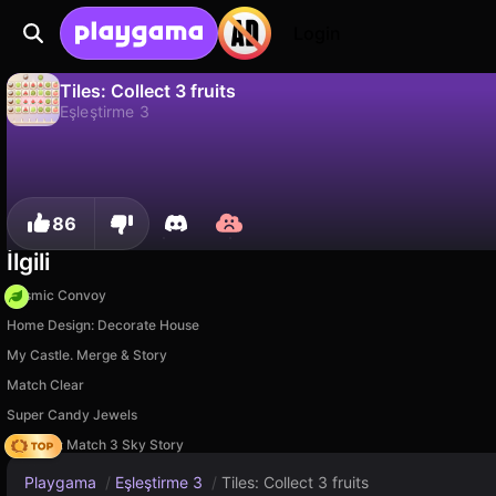
Login
Tiles: Collect 3 fruits
Eşleştirme 3
Hayır
Kaydet
İlerlemeyi kaydet!
Tiles: Collect 3 fruits, RandomGames tarafından yapılmış ücretsiz bir eşleştirme 3 oyunudur. Playgama'da oyna.
86
İlgili
Cosmic Convoy
Home Design: Decorate House
My Castle. Merge & Story
Match Clear
Super Candy Jewels
Diamant: Match 3 Sky Story
Playgama
/
Eşleştirme 3
/
Tiles: Collect 3 fruits