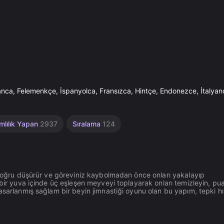
lmanca, Felemenkçe, İspanyolca, Fransızca, Hintçe, Endonezce, İtaly
mlılık Yapan
2937
Sıralama
124
a doğru düşürür ve göreviniz kaybolmadan önce onları yakalayıp
 bir yuva içinde üç eşleşen meyveyi toplayarak onları temizleyin, pu
asarlanmış sağlam bir beyin jimnastiği oyunu olan bu yapım, tepki hı