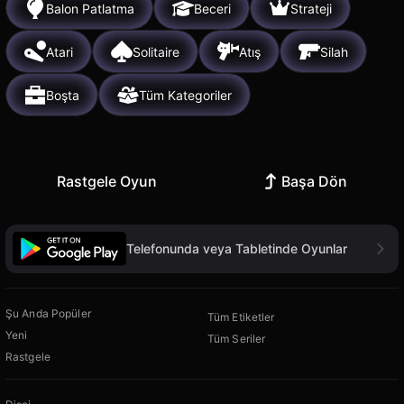
Balon Patlatma
Beceri
Strateji
Atari
Solitaire
Atış
Silah
Boşta
Tüm Kategoriler
Rastgele Oyun
Başa Dön
Telefonunda veya Tabletinde Oyunlar
Şu Anda Popüler
Tüm Etiketler
Yeni
Tüm Seriler
Rastgele