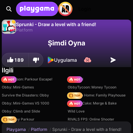
Login
Sprunki - Draw a level with a friend!
Platform
Hayır
Kaydet
İlerlemeyi kaydet!
Sprunki - Draw a level with a friend!, Karagush tarafından yapılmış ücretsiz bir platform oyunudur. Playgama'da oyna.
Şimdi Oyna
189
Uygulama
İlgili
Barry Prison: Parkour Escape!
TB World
Obby: Mini-Games
ObbyTycoon: Money Tycoon
Survive the Disasters: Obby
My Town Home: Family Playhouse
Obby: Mini-Games VS 1000
Piece of Cake: Merge & Bake
Obby: Climb and Slide
Wild Love
Your Obby Parkour
RIVALS FPS: Online Shooter
Playgama
/
Platform
/
Sprunki - Draw a level with a friend!