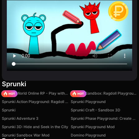
Sprunki
Sprunki World Online RP - Play with Friends!
Sprunki Sandbox: Ragdoll Playground Mode
Sprunki Action Playground: Ragdoll Sandbox
Sprunki Playground
Sprunki
Sprunki Craft - Sandbox 3D
Sprunki Adventure 3
Sprunki Phase Playground: Create Sprunki and Music
Sprunki 3D: Hide and Seek in the City
Sprunki Playground Mod
Sprunki Sandbox War Mod
Domino Playground