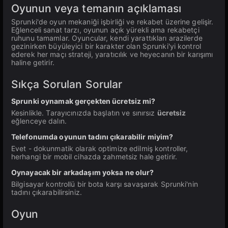
Oyunun veya temanın açıklaması
Sprunki'de oyun mekaniği işbirliği ve rekabet üzerine gelişir.
Eğlenceli sanat tarzı, oyunun açık yürekli ama rekabetçi
ruhunu tamamlar. Oyuncular, kendi yarattıkları arazilerde
gezinirken büyüleyici bir karakter olan Sprunki'yi kontrol
ederek her maçı strateji, yaratıcılık ve heyecanın bir karışımı
haline getirir.
Sıkça Sorulan Sorular
Sprunki oynamak gerçekten ücretsiz mi?
Kesinlikle. Tarayıcınızda başlatın ve sınırsız
ücretsiz
eğlenceye dalın.
Telefonumda oyunun tadını çıkarabilir miyim?
Evet - dokunmatik olarak optimize edilmiş kontroller,
herhangi bir mobil cihazda zahmetsiz hale getirir.
Oynayacak bir arkadaşım yoksa ne olur?
Bilgisayar kontrollü bir bota karşı savaşarak Sprunki'nin
tadını çıkarabilirsiniz.
Oyun