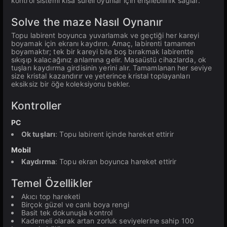
kontrol sistemi kısa süreli oyunlar için erişilebilirlik sağlar.
Solve the maze Nasıl Oynanır
Topu labirent boyunca yuvarlamak ve geçtiği her kareyi
boyamak için ekranı kaydırın. Amaç, labirenti tamamen
boyamaktır; tek bir kareyi bile boş bırakmak labirentte
sıkışıp kalacağınız anlamına gelir. Masaüstü cihazlarda, ok
tuşları kaydırma girdisinin yerini alır. Tamamlanan her seviye
size kristal kazandırır ve yeterince kristal toplayanları
eksiksiz bir öğe koleksiyonu bekler.
Kontroller
PC
Ok tuşları
: Topu labirent içinde hareket ettirir
Mobil
Kaydırma
: Topu ekran boyunca hareket ettirir
Temel Özellikler
Akıcı top hareketi
Birçok güzel ve canlı boya rengi
Basit tek dokunuşla kontrol
Kademeli olarak artan zorluk seviyelerine sahip 100