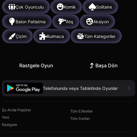
Çok Oyunculu
Komik
Solitaire
Balon Patlatma
Atış
Aksiyon
Çizim
Bulmaca
Tüm Kategoriler
Rastgele Oyun
Başa Dön
Telefonunda veya Tabletinde Oyunlar
Şu Anda Popüler
Tüm Etiketler
Yeni
Tüm Seriler
Rastgele