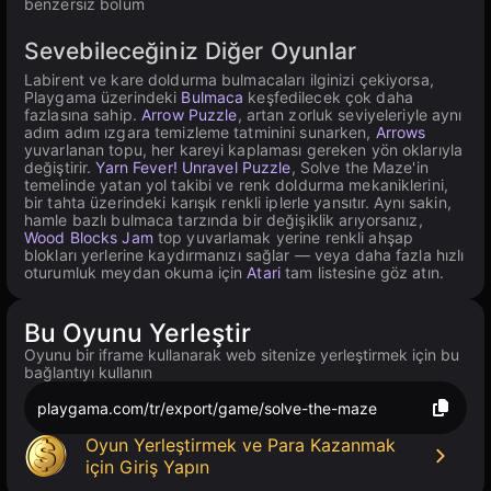
benzersiz bölüm
Sevebileceğiniz Diğer Oyunlar
Labirent ve kare doldurma bulmacaları ilginizi çekiyorsa,
Playgama üzerindeki
Bulmaca
keşfedilecek çok daha
fazlasına sahip.
Arrow Puzzle
, artan zorluk seviyeleriyle aynı
adım adım ızgara temizleme tatminini sunarken,
Arrows
yuvarlanan topu, her kareyi kaplaması gereken yön oklarıyla
değiştirir.
Yarn Fever! Unravel Puzzle
, Solve the Maze'in
temelinde yatan yol takibi ve renk doldurma mekaniklerini,
bir tahta üzerindeki karışık renkli iplerle yansıtır. Aynı sakin,
hamle bazlı bulmaca tarzında bir değişiklik arıyorsanız,
Wood Blocks Jam
top yuvarlamak yerine renkli ahşap
blokları yerlerine kaydırmanızı sağlar — veya daha fazla hızlı
oturumluk meydan okuma için
Atari
tam listesine göz atın.
Bu Oyunu Yerleştir
Oyunu bir iframe kullanarak web sitenize yerleştirmek için bu
bağlantıyı kullanın
playgama.com/tr/export/game/solve-the-maze
Oyun Yerleştirmek ve Para Kazanmak
için Giriş Yapın