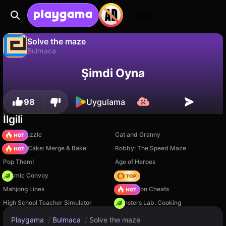
Login
Solve the maze
Bulmaca
Solve the maze, MaxDev.app tarafından yapılmış ücretsiz bir bulmaca oyunudur. Playgama'da oyna.
Hayır
Kaydet
İlerlemeyi kaydet!
Şimdi Oyna
98
Uygulama
İlgili
Arrow Puzzle
Cat and Granny
Piece of Cake: Merge & Bake
Robby: The Speed Maze
Pop Them!
Age of Heroes
Cosmic Convoy
Hedgies
Mahjong Lines
PVZ Fusion Cheats
High School Teacher Simulator
Monsters Lab: Cooking
Playgama
/
Bulmaca
/
Solve the maze