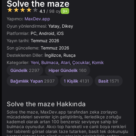
Solve the maze
★★★★★
4.1
/ 98 oy
3+
Yapımcı:
MaxDev.app
Oyun yönlendirmesi:
Yatay, Dikey
Platformlar:
PC, Android, iOS
Yayın tarihi:
Temmuz 2026
Son güncelleme:
Temmuz 2026
Desteklenen Diller:
İngilizce, Rusça
Kategoriler:
Yeni
,
Bulmaca
,
Atari
,
Çocuklar
,
Komik
Gündelik
2297
Hiper Gündelik
160
Bağımlılık Yapan
2937
1 Kişilik
4131
Basit
1571
Solve the maze Hakkında
Solve the maze, MaxDev.app tarafından zeka zorlayıcı
mücadeleleri sevenler için geliştirilmiş, ilerledikçe zorluğu
kademeli olarak artan 100 benzersiz seviyeye sahip bir
bulmaca oyunudur. Akıcı top hareketi ve canlı boya renkleri
her labirenti görsel olarak taze tutarken, basit tek dokunuşlu