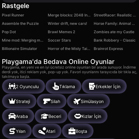
Rastgele
Pixel Runner
Merge blocks: 2048 Infinite
StreetRacer: Realistic Destruction
Assemble the Puzzle
Winter drift, new cars!
Horse Family: Animal Simulator
Pop Dot
Brawl Memes 2
Zombies ate my Castle
Mine mod: Merging mobs
Soccer Stars
Bank Robbery - Classic
Billionaire Simulator
Horror of the Misty Taiga
Brainrot Express
Playgama'da Bedava Online Oyunlar
Playgama, en yeni ve en iyi ücretsiz online oyunları bir arada sunuyor. İndirme
derdi yok, itici reklam yok, pop-up yok. Favori oyunlarını tarayıcıda bir tıkla aç,
takılmaya başla.
2 Oyunculu
Tıklama
Erkekler İçin
Strateji
Silah
Simülasyon
Araba
Beceri
Kızlar İçin
Yılan
Atari
Boşta