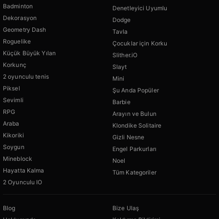
Badminton
Denetleyici Uyumlu
Dekorasyon
Dodge
Geometry Dash
Tavla
Roguelike
Çocuklar için Korku
Küçük Büyük Yılan
Slither.iO
Korkunç
Slayt
2 oyunculu tenis
Mini
Piksel
Şu Anda Popüler
Sevimli
Barbie
RPG
Arayın ve Bulun
Araba
Klondike Solitaire
Kikoriki
Gizli Nesne
Soygun
Engel Parkurları
Mineblock
Noel
Hayatta Kalma
Tüm Kategoriler
2 Oyunculu IO
Blog
Bize Ulaş