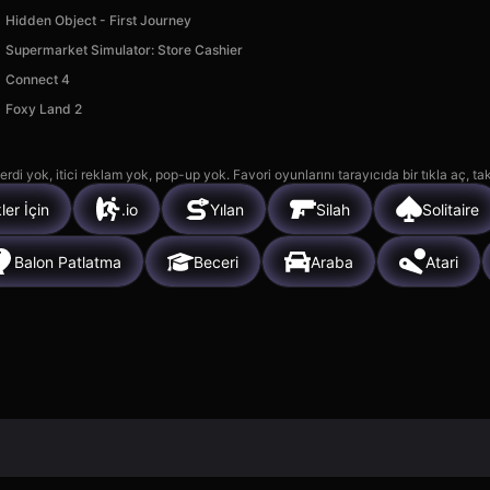
Hidden Object - First Journey
Supermarket Simulator: Store Cashier
Connect 4
Foxy Land 2
rdi yok, itici reklam yok, pop-up yok. Favori oyunlarını tarayıcıda bir tıkla aç, ta
ler İçin
.io
Yılan
Silah
Solitaire
Balon Patlatma
Beceri
Araba
Atari