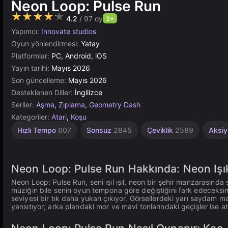
Neon Loop: Pulse Run
★★★★★
4.2
/ 97 oy
3+
Yapımcı:
Innovate studios
Oyun yönlendirmesi:
Yatay
Platformlar:
PC, Android, iOS
Yayın tarihi:
Mayıs 2026
Son güncelleme:
Mayıs 2026
Desteklenen Diller:
İngilizce
Seriler:
Aşma
,
Zıplama
,
Geometry Dash
Kategoriler:
Atari
,
Koşu
Hızlı Tempo
607
Sonsuz
2845
Çeviklik
2589
Aksi
Neon Loop: Pulse Run Hakkında: Neon Işıkl
Neon Loop: Pulse Run, seni ışıl ışıl, neon bir şehir manzarasında
müziğin bile senin oyun tempona göre değiştiğini fark edeceksin
seviyesi bir tık daha yukarı çıkıyor. Görsellerdeki yarı saydam mav
yansıtıyor; arka plandaki mor ve mavi tonlarındaki geçişler ise a