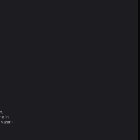
n,
nalin
avasını