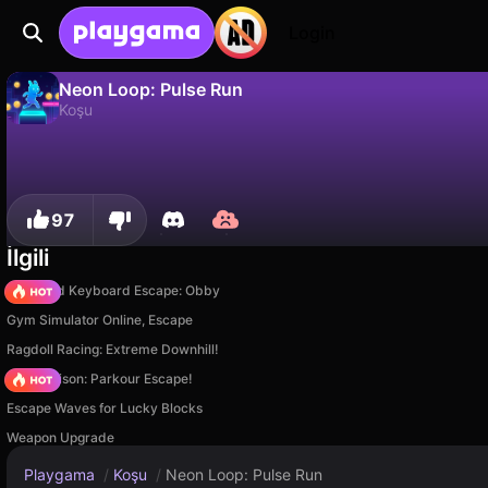
Login
Neon Loop: Pulse Run
Koşu
Hayır
Kaydet
İlerlemeyi kaydet!
Neon Loop: Pulse Run, Innovate studios tarafından yapılmış ücretsiz bir koşu oyunudur. Playgama'da oyna.
97
İlgili
+1 Speed Keyboard Escape: Obby
Gym Simulator Online, Escape
Ragdoll Racing: Extreme Downhill!
Barry Prison: Parkour Escape!
Escape Waves for Lucky Blocks
Weapon Upgrade
Playgama
/
Koşu
/
Neon Loop: Pulse Run