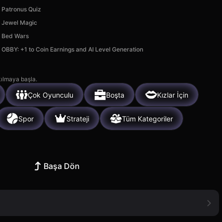
Patronus Quiz
Jewel Magic
Bed Wars
OBBY: +1 to Coin Earnings and AI Level Generation
kılmaya başla.
Çok Oyunculu
Boşta
Kızlar İçin
Spor
Strateji
Tüm Kategoriler
Başa Dön