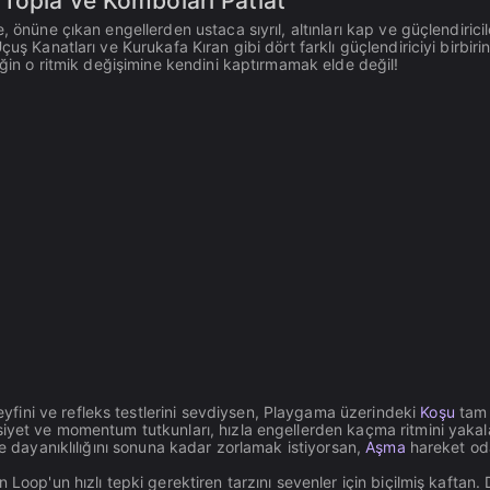
 Topla ve Komboları Patlat
 önüne çıkan engellerden ustaca sıyrıl, altınları kap ve güçlendiricil
uş Kanatları ve Kurukafa Kıran gibi dört farklı güçlendiriciyi birbiri
iğin o ritmik değişimine kendini kaptırmamak elde değil!
ini ve refleks testlerini sevdiysen, Playgama üzerindeki
Koşu
tam
siyet ve momentum tutkunları, hızla engellerden kaçma ritmini yakala
 ve dayanıklılığını sonuna kadar zorlamak istiyorsan,
Aşma
hareket od
n Loop'un hızlı tepki gerektiren tarzını sevenler için biçilmiş kaftan.