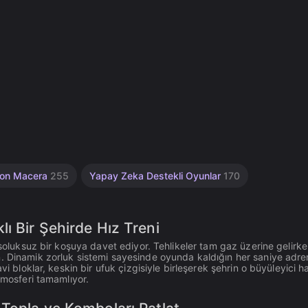
yon Macera
255
Yapay Zeka Destekli Oyunlar
170
ı Bir Şehirde Hız Treni
 soluksuz bir koşuya davet ediyor. Tehlikeler tam gaz üzerine gelirke
. Dinamik zorluk sistemi sayesinde oyunda kaldığın her saniye adre
i bloklar, keskin bir ufuk çizgisiyle birleşerek şehrin o büyüleyici h
tmosferi tamamlıyor.