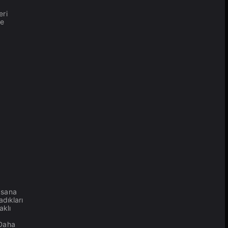
eri
ne
 sana
dıkları
aklı
 Daha