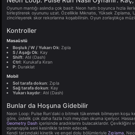
Neon Loop: Pulse Run Nasıl Oynanır: Kaç,
Oyunun mantığı aslında çok basit: Neon hattı boyunca hızla ilerle,
birleştirerek oyununu uzat. Özellikle Mıknatıs, Yüksek Zıplama, Uç
zincirleyerek skor rekorlarına koşabilirsin. Oyun zorlaştıkça müz
Kontroller
Masaüstü
Boşluk / W / Yukarı Ok
: Zıpla
S / Aşağı Ok
: Kay
Shift
: Atıl (Dash)
Ctrl
: Kurukafa Kıran
P
: Duraklat
Mobil
Sol tarafa dokun
: Zıpla
Sağ tarafa dokun
: Kay
Yukarı kaydır
: Atıl (Dash)
Bunlar da Hoşuna Gidebilir
Neon Loop: Pulse Run'daki o bitmek tükenmek bilmeyen koşu keyf
göre, üstelik çok daha fazla hızlı meydan okuma içeriyor. Hassa
Geometry Dash
içerisinde aradıklarını bulacaklardır. Çevikliğini
oynanışıyla seni kesinlikle tatmin edecek.
Kendi tarzındaki kinetik ve engel dolu bölümleriyle
Zıplama
, Neo