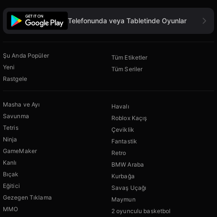
Telefonunda veya Tabletinde Oyunlar
Şu Anda Popüler
Tüm Etiketler
Yeni
Tüm Seriler
Rastgele
Masha ve Ayı
Havalı
Savunma
Roblox Kaçış
Tetris
Çeviklik
Ninja
Fantastik
GameMaker
Retro
Kanlı
BMW Araba
Bıçak
Kurbağa
Eğitici
Savaş Uçağı
Gezegen Tıklama
Maymun
MMO
2 oyunculu basketbol