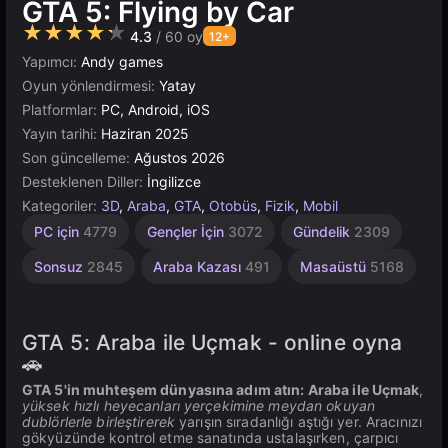
GTA 5: Flying by Car
★★★★★
4.3
/ 60 oy
12+
Yapımcı:
Andy games
Oyun yönlendirmesi:
Yatay
Platformlar:
PC, Android, iOS
Yayın tarihi:
Haziran 2025
Son güncelleme:
Ağustos 2026
Desteklenen Diller:
İngilizce
Kategoriler:
3D
,
Araba
,
GTA
,
Otobüs
,
Fizik
,
Mobil
Yüksek
Tarayıcı
Unity
PC için
4779
Gençler İçin
3072
Gündelik
2309
Çevrimiçi
Kaliteli
5019
3569
3172
Sonsuz
2845
Araba Kazası
491
Masaüstü
5168
GTA 5: Araba ile Uçmak - online oyna
🚗
GTA 5'in muhteşem dünyasına adım atın: Araba ile Uçmak
,
yüksek hızlı heyecanları yerçekimine meydan okuyan
dublörlerle birleştirerek
yarışın sıradanlığı aştığı yer. Aracınızı
gökyüzünde kontrol etme sanatında ustalaşırken, çarpıcı