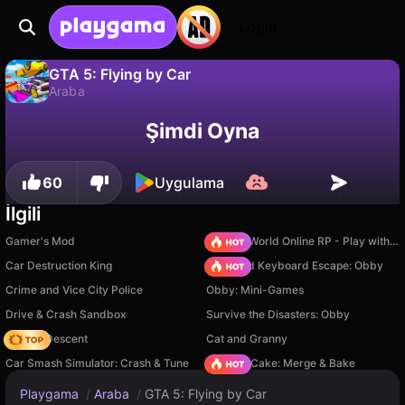
Login
GTA 5: Flying by Car
Araba
Hayır
Kaydet
İlerlemeyi kaydet!
GTA 5: Flying by Car, Andy games tarafından yapılmış ücretsiz bir araba oyunudur. Playgama'da oyna.
Şimdi Oyna
60
Uygulama
İlgili
Gamer's Mod
Sprunki World Online RP - Play with Friends!
Car Destruction King
+1 Speed Keyboard Escape: Obby
Crime and Vice City Police
Obby: Mini-Games
Drive & Crash Sandbox
Survive the Disasters: Obby
Deadly Descent
Cat and Granny
Car Smash Simulator: Crash & Tune
Piece of Cake: Merge & Bake
Playgama
/
Araba
/
GTA 5: Flying by Car