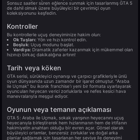
Sonsuz saatler süren eğlence sunmak için tasarlanmış GTA 5
de dahil olmak üzere büyüleyici bir çevrimiçi oyun
koleksiyonunu keşfedin.
Kontroller
Bu kontrollerle uçuş deneyiminize hakim olun:
Ok Tuşları:
Yön ve hızı kontrol edin.
Boşluk:
Uçuş modunu başlat.
Vardiya:
Dramatik zaferler kazanmak için mükemmel olan
hızınızı birkaç dakikalığına artırın!
Tarih veya köken
GTA serisi, sürükleyici oynanışı ve çarpıcı grafikleriyle ünlü
oyun dünyasında uzun zamandır bir işaret olmuştur. "Araba
ile Uçmak" bu ikonik franchise'ı yeni bir formata uyarlayarak
oyuncuları heyecan verici zorluklarla ve nefes kesici hava
manevralarıyla meşgul ediyor.
Oyunun veya temanın açıklaması
GTA 5: Araba ile Uçmak, sokak yarışının heyecanını uçuş
heyecanıyla birleştirerek hem hızlanmanın hem de irtifanın
hakimiyetin anahtarı olduğu bir evren açar. Görsel olarak
büyüleyici ortamlar, benzersiz zorluklar ve doğal arka
planlar sağlamak için tasarlanan her seviye ile deneyimi