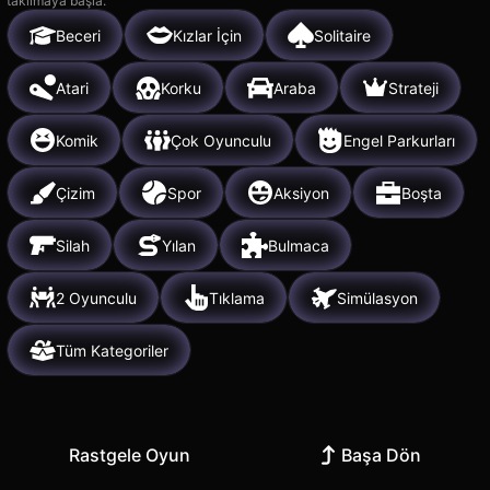
takılmaya başla.
Beceri
Kızlar İçin
Solitaire
Atari
Korku
Araba
Strateji
Komik
Çok Oyunculu
Engel Parkurları
Çizim
Spor
Aksiyon
Boşta
Silah
Yılan
Bulmaca
2 Oyunculu
Tıklama
Simülasyon
Tüm Kategoriler
Rastgele Oyun
Başa Dön