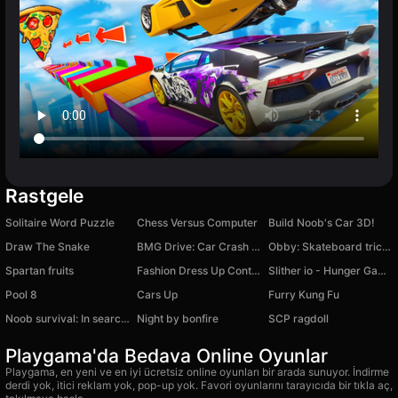
Rastgele
Solitaire Word Puzzle
Chess Versus Computer
Build Noob's Car 3D!
Draw The Snake
BMG Drive: Car Crash Simulator
Obby: Skateboard tricks for Brainrots!
Spartan fruits
Fashion Dress Up Contest
Slither io - Hunger Games of Worms Online!
Pool 8
Cars Up
Furry Kung Fu
Noob survival: In search of adventures
Night by bonfire
SCP ragdoll
Playgama'da Bedava Online Oyunlar
Playgama, en yeni ve en iyi ücretsiz online oyunları bir arada sunuyor. İndirme
derdi yok, itici reklam yok, pop-up yok. Favori oyunlarını tarayıcıda bir tıkla aç,