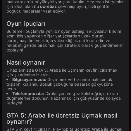
manzaralarda büyüleyici yarışlara katılın. Heyecan isteyenler
için ideal olan bu
ücretsiz
çevrimiçi oyun, hızlı şeritte
boğucu maceralar vaat ediyor.
Oyun ipuçları
Bu temel ipuçlarıyla yeni bir
oyun ustalığı seviyesinin
kilidini
açın: iniş yaparken diğer yarışçılardan uzak durun,
çarpışmayı önlemek için yüksekliğinize dikkat edin ve
rekabeti geride bırakmak için stratejik olarak güçlendirmeler
toplayın!
Nasıl oynanır
Cihazlarınızda GTA 5: Araba ile Uçmanın keyfini çıkarmak
için şu adımları izleyin:
Bilgisayarınızda:
Gezinmek ve hızlandırmak için ok
tuşlarını kullanın. Boşluk çubuğuna basarak gökyüzüne
uçun.
Telefonunuzda:
Direksiyon ve gaz kelebeği için ekran
düğmelerine dokunun, kazanmak için gökyüzünde kolayca
ilerleyin!
GTA 5: Araba ile ücretsiz Uçmak nasıl
oynanır?
GTA 5'in keyfini çıkarın: Playhop'ta ücretsiz Araba ile uçmak.