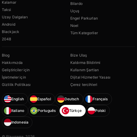
Kalamar
Bilardo
Taksi
Uçuş
Uzay Dalgaları
Engel Parkurları
Android
Noel
Blackjack
Tüm Kategoriler
2048
Blog
Bize Ulaş
Hakkımızda
Kaldırma Bildirimi
Geliştiriciler için
Kullanım Şartları
İşletmeler için
Dijital Hizmetler Yasası
Gizlilik Politikası
Çerez tercihleri
English
Español
Deutsch
Français
Italiano
Português
Türkçe
Polski
Indonesia
© Playgama, 2026