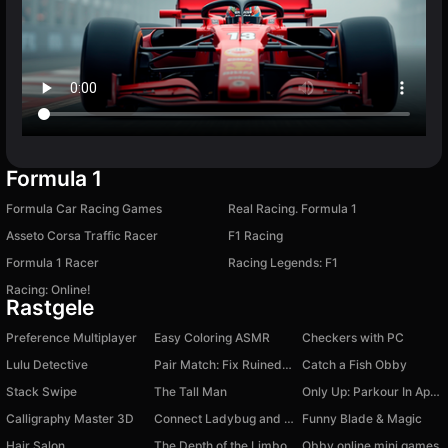
Formula 1
Formula Car Racing Games
Real Racing. Formula 1
Asseto Corsa Traffic Racer
F1 Racing
Formula 1 Racer
Racing Legends: F1
Racing: Online!
Rastgele
Preference Multiplayer
Easy Coloring ASMR
Checkers with PC
Lulu Detective
Pair Match: Fix Ruined House
Catch a Fish Obby
Stack Swipe
The Tall Man
Only Up: Parkour In Apocalypse
Calligraphy Master 3D
Connect Ladybug and Cat Noir!
Funny Blade & Magic
Hair Salon
The Depth of the Limbo
Obby online mini games