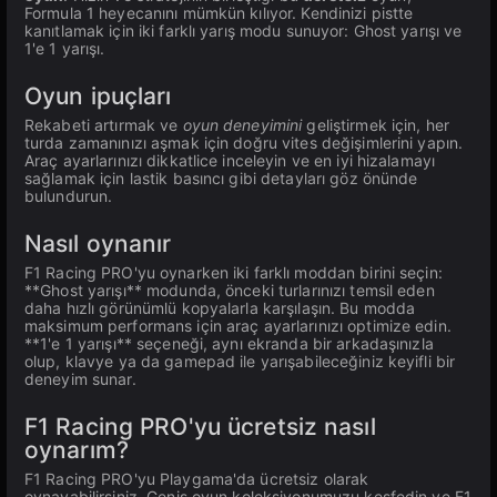
Formula 1 heyecanını mümkün kılıyor. Kendinizi pistte
kanıtlamak için iki farklı yarış modu sunuyor: Ghost yarışı ve
1'e 1 yarışı.
Oyun ipuçları
Rekabeti artırmak ve
oyun deneyimini
geliştirmek için, her
turda zamanınızı aşmak için doğru vites değişimlerini yapın.
Araç ayarlarınızı dikkatlice inceleyin ve en iyi hizalamayı
sağlamak için lastik basıncı gibi detayları göz önünde
bulundurun.
Nasıl oynanır
F1 Racing PRO'yu oynarken iki farklı moddan birini seçin:
**Ghost yarışı** modunda, önceki turlarınızı temsil eden
daha hızlı görünümlü kopyalarla karşılaşın. Bu modda
maksimum performans için araç ayarlarınızı optimize edin.
**1'e 1 yarışı** seçeneği, aynı ekranda bir arkadaşınızla
olup, klavye ya da gamepad ile yarışabileceğiniz keyifli bir
deneyim sunar.
F1 Racing PRO'yu ücretsiz nasıl
oynarım?
F1 Racing PRO'yu Playgama'da ücretsiz olarak
oynayabilirsiniz. Geniş oyun koleksiyonumuzu keşfedin ve F1