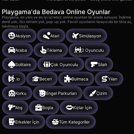
Playgama'da Bedava Online Oyunlar
Playgama, en yeni ve en iyi ücretsiz online oyunları bir arada sunuyor. İndirme
derdi yok, itici reklam yok, pop-up yok. Favori oyunlarını tarayıcıda bir tıkla aç,
takılmaya başla.
Aksiyon
Atari
Simülasyon
Araba
Tıklama
2 Oyunculu
Solitaire
Çok Oyunculu
Silah
.io
Beceri
Bulmaca
Yılan
Korku
Engel Parkurları
Çizim
Atış
Boşta
Kızlar İçin
Erkekler İçin
Tüm Kategoriler