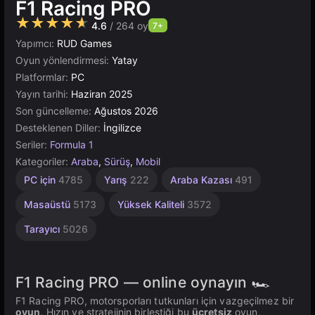
F1 Racing PRO
★★★★★
4.6
/ 264 oy
7+
Yapımcı:
RUD Games
Oyun yönlendirmesi:
Yatay
Platformlar:
PC
Yayın tarihi:
Haziran 2025
Son güncelleme:
Ağustos 2026
Desteklenen Diller:
İngilizce
Seriler:
Formula 1
Kategoriler:
Araba
,
Sürüş
,
Mobil
Unity
PC için
4785
Yarış
222
Araba Kazası
491
Çevrimiçi
3175
Masaüstü
5173
Yüksek Kaliteli
3572
Tarayıcı
5026
F1 Racing PRO — online oynayın 🏎️
F1 Racing PRO, motorsporları tutkunları için vazgeçilmez bir
oyun
. Hızın ve stratejinin birleştiği bu
ücretsiz
oyun,