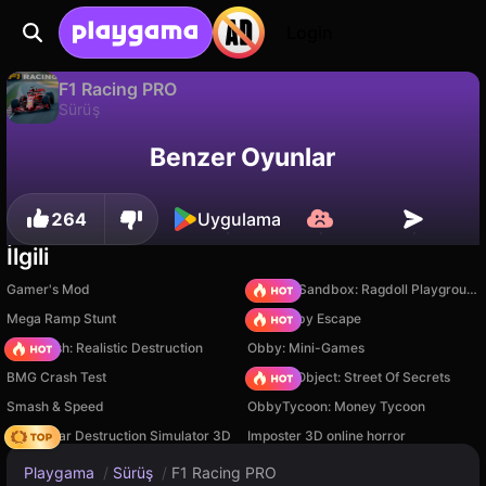
Login
F1 Racing PRO
Sürüş
Sadece PC'de
F1 Racing PRO, RUD Games tarafından yapılmış ücretsiz bir sürüş oyunudur. Playgama'da oyna.
Benzer Oyunlar
264
Uygulama
İlgili
Gamer's Mod
Sprunki Sandbox: Ragdoll Playground Mode
Mega Ramp Stunt
Your Obby Escape
Car Crush: Realistic Destruction
Obby: Mini-Games
BMG Crash Test
Hidden Object: Street Of Secrets
Smash & Speed
ObbyTycoon: Money Tycoon
Online Car Destruction Simulator 3D
Imposter 3D online horror
Playgama
/
Sürüş
/
F1 Racing PRO