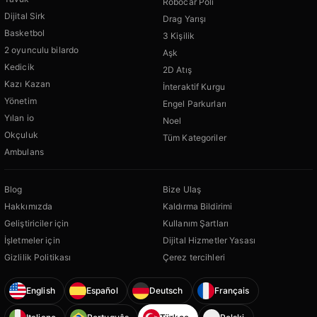
Robocar Poli
Dijital Sirk
Drag Yarışı
Basketbol
3 Kişilik
2 oyunculu bilardo
Aşk
Kedicik
2D Atış
Kazı Kazan
İnteraktif Kurgu
Yönetim
Engel Parkurları
Yılan io
Noel
Okçuluk
Tüm Kategoriler
Ambulans
Blog
Bize Ulaş
Hakkımızda
Kaldırma Bildirimi
Geliştiriciler için
Kullanım Şartları
İşletmeler için
Dijital Hizmetler Yasası
Gizlilik Politikası
Çerez tercihleri
English
Español
Deutsch
Français