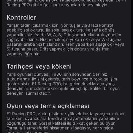
Racing PRO gibi diğer harika oyunları deneyimleyin.
Kontroller
Yarışın tadını çıkarmak için, yön tuşlarıyla aracı kontrol
edebilir; sol ok tuşu ile sola, sağ ok tuşu ile sağa dönüş
yapabilirsiniz. Ya da W, A, S, D tuşlarını kullanarak yönetim
sağlayabilirsiniz. Hızlanmak için yukarı ok (veya W) tuşuna
basarak arabanızı hızlandırın. Fren yaparken aşağı ok (veya
S) tuşuna basın. Drift yapmak için doğru virajda fren
yapmayı öğrenin.
Tarihçesi veya kökeni
Yarış oyunları dünyası, 1980’lerin sonundan beri hız
tutkunlarının ilgisini çekmiş, tarih boyunca birçok gelişim
göstermiştir. F1 Racing PRO, bu geleneksel laraça yarış
deneyimini, modern teknoloji ile birleştirip, kaliteli bir oyun
deneyimi sunmaktadır.
Oyun veya tema açıklaması
F1 Racing PRO, zorlu pistlerde yüksek hızda yarışma imkanı
tanırken, oyunculara kendi araç ayarlamalarını yapabilme
özgürlüğü tanır. Görsel kalitesi ile dikkat çeken bu oyun,
Formula 1 atmosferini hissetmenizi sağlıyor, her virajda
adrenalininizi artırıyor.