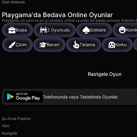
Onet Animals
Playgama'da Bedava Online Oyunlar
Playgama, en yeni ve en iyi ücretsiz online oyunları bir arada sunuyor. İndirme de
Boşta
2 Oyunculu
Solitaire
Komi
Çizim
Beceri
Tıklama
Korku
Rastgele Oyun
Telefonunda veya Tabletinde Oyunlar
Şu Anda Popüler
Yeni
Rastgele