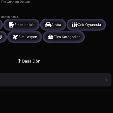
Tile Connect Deluxe
kılmaya başla.
Erkekler İçin
Araba
Çok Oyunculu
ji
Simülasyon
Tüm Kategoriler
Başa Dön