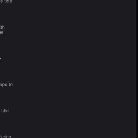
e tide
ith
he
y
aps to
title
turing