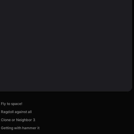
Fly to space!
Ragdoll against all
Clone or Neighbor 3
Getting with hammer it