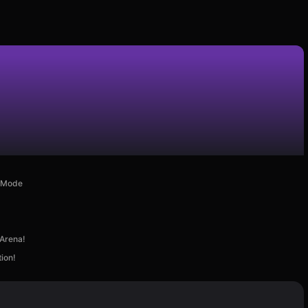
d Mode
 Arena!
ion!