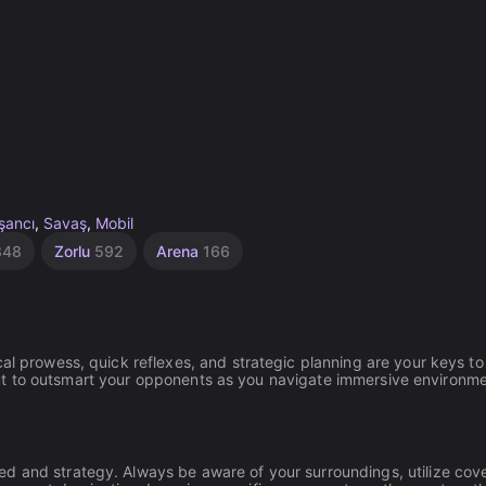
şancı
,
Savaş
,
Mobil
848
Zorlu
592
Arena
166
al prowess, quick reflexes, and strategic planning are your keys to
t but to outsmart your opponents as you navigate immersive environm
ed and strategy. Always be aware of your surroundings, utilize cov