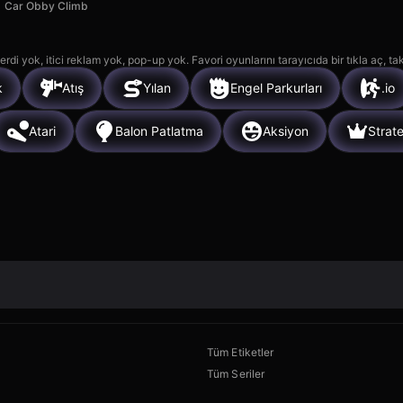
Car Obby Climb
rdi yok, itici reklam yok, pop-up yok. Favori oyunlarını tarayıcıda bir tıkla aç, ta
k
Atış
Yılan
Engel Parkurları
.io
Atari
Balon Patlatma
Aksiyon
Strate
Tüm Etiketler
Tüm Seriler