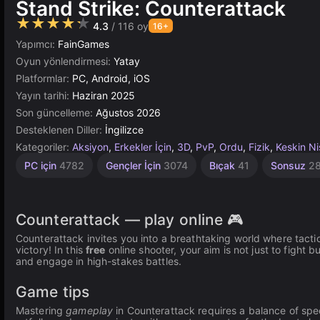
Stand Strike: Counterattack
★★★★★
4.3
/ 116 oy
16+
Yapımcı:
FainGames
Oyun yönlendirmesi:
Yatay
Platformlar:
PC, Android, iOS
Yayın tarihi:
Haziran 2025
Son güncelleme:
Ağustos 2026
Desteklenen Diller:
İngilizce
Kategoriler:
Aksiyon
,
Erkekler İçin
,
3D
,
PvP
,
Ordu
,
Fizik
,
Keskin Ni
Dövüş
Masaüstü
Kanlı
Takım
Yüksek
Asker
Tarayıcı
Unity
PC için
4782
Gençler İçin
3074
Bıçak
41
Sonsuz
2
Çevrimiçi
Kaliteli
30
5023
441
47
72
5173
3570
3175
Counterattack — play online 🎮
Counterattack invites you into a breathtaking world where tactic
victory! In this
free
online shooter, your aim is not just to figh
and engage in high-stakes battles.
Game tips
Mastering
gameplay
in Counterattack requires a balance of spe