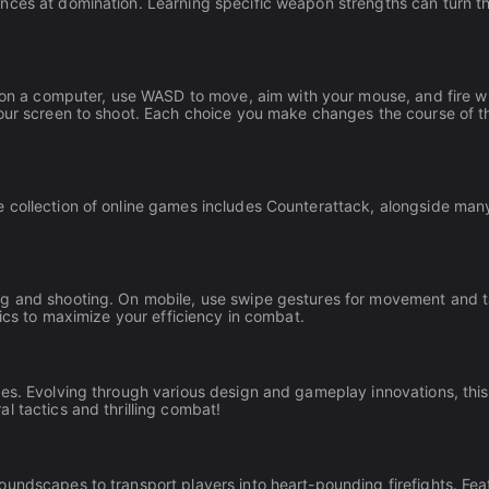
nces at domination. Learning specific weapon strengths can turn th
e on a computer, use WASD to move, aim with your mouse, and fire w
your screen to shoot. Each choice you make changes the course of t
 collection of online games includes Counterattack, alongside man
ng and shooting. On mobile, use swipe gestures for movement and t
tics to maximize your efficiency in combat.
es. Evolving through various design and gameplay innovations, this 
l tactics and thrilling combat!
undscapes to transport players into heart-pounding firefights. Fea