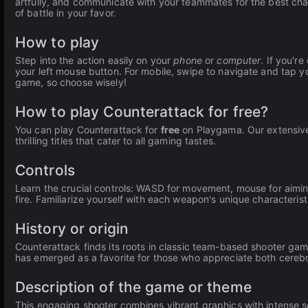
artfully, and communicate with your teammates for the best cha
of battle in your favor.
How to play
Step into the action easily on your
phone
or
computer
. If you'r
your left mouse button. For mobile, swipe to navigate and tap 
game, so choose wisely!
How to play Counterattack for free?
You can play Counterattack for
free
on Playgama. Our extensive
thrilling titles that cater to all gaming tastes.
Controls
Learn the crucial controls: WASD for movement, mouse for aimi
fire. Familiarize yourself with each weapon's unique characteris
History or origin
Counterattack finds its roots in classic team-based shooter gam
has emerged as a favorite for those who appreciate both cerebra
Description of the game or theme
This engaging shooter combines vibrant graphics with intense so