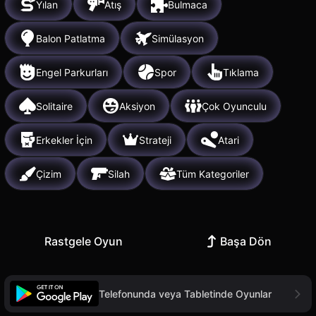
Yılan
Atış
Bulmaca
Balon Patlatma
Simülasyon
Engel Parkurları
Spor
Tıklama
Solitaire
Aksiyon
Çok Oyunculu
Erkekler İçin
Strateji
Atari
Çizim
Silah
Tüm Kategoriler
Rastgele Oyun
Başa Dön
Telefonunda veya Tabletinde Oyunlar