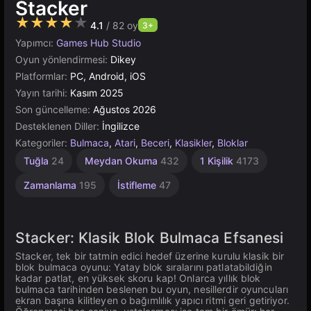
Stacker
★★★★★
4.1
/ 82 oy
3+
Yapımcı:
Games Hub Studio
Oyun yönlendirmesi:
Dikey
Platformlar:
PC, Android, iOS
Yayın tarihi:
Kasım 2025
Son güncelleme:
Ağustos 2026
Desteklenen Diller:
İngilizce
Kategoriler:
Bulmaca
,
Atari
,
Beceri
,
Klasikler
,
Bloklar
Tuğla
24
Meydan Okuma
432
1 Kişilik
4173
Zamanlama
195
İstifleme
47
Stacker: Klasik Blok Bulmaca Efsanesi
Stacker, tek bir tatmin edici hedef üzerine kurulu klasik bir
blok bulmaca oyunu: Yatay blok sıralarını patlatabildiğin
kadar patlat, en yüksek skoru kap! Onlarca yıllık blok
bulmaca tarihinden beslenen bu oyun, nesillerdir oyuncuları
ekran başına kilitleyen o bağımlılık yapıcı ritmi geri getiriyor.