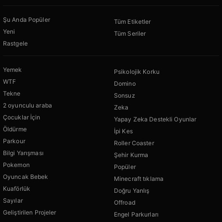
Şu Anda Popüler
Tüm Etiketler
Yeni
Tüm Seriler
Rastgele
Yemek
Psikolojik Korku
WTF
Domino
Tekne
Sonsuz
2 oyunculu araba
Zeka
Çocuklar İçin
Yapay Zeka Destekli Oyunlar
Öldürme
İpi Kes
Parkour
Roller Coaster
Bilgi Yarışması
Şehir Kurma
Pokemon
Popüler
Oyuncak Bebek
Minecraft tıklama
Kuaförlük
Doğru Yanlış
Sayılar
Offroad
Geliştirilen Projeler
Engel Parkurları