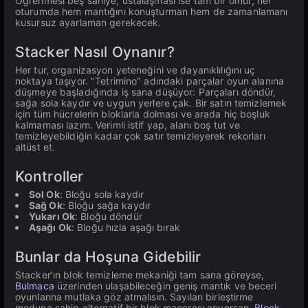
Öğrenmesi beş saniye, ustalaşması ise tam bir ömür; her
oturumda hem mantığını konuşturman hem de zamanlamanı
kusursuz ayarlaman gerekecek.
Stacker Nasıl Oynanır?
Her tur, organizasyon yeteneğini ve dayanıklılığını uç
noktaya taşıyor. "Tetrimino" adındaki parçalar oyun alanına
düşmeye başladığında iş sana düşüyor: Parçaları döndür,
sağa sola kaydır ve uygun yerlere çak. Bir satırı temizlemek
için tüm hücrelerin bloklarla dolması ve arada hiç boşluk
kalmaması lazım. Verimli istif yap, alanı boş tut ve
temizleyebildiğin kadar çok satır temizleyerek rekorları
altüst et.
Kontroller
Sol Ok
: Bloğu sola kaydır
Sağ Ok
: Bloğu sağa kaydır
Yukarı Ok
: Bloğu döndür
Aşağı Ok
: Bloğu hızla aşağı bırak
Bunlar da Hoşuna Gidebilir
Stacker'ın blok temizleme mekaniği tam sana göreyse,
Bulmaca
üzerinden ulaşabileceğin geniş mantık ve beceri
oyunlarına mutlaka göz atmalısın. Sayıları birleştirme
moduna sahip alternatif bir blok macerası arıyorsan,
Block