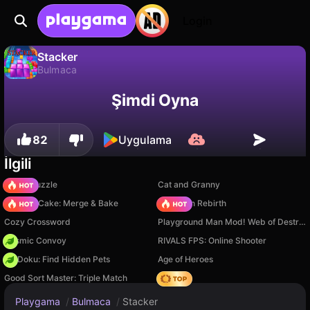
Login
Stacker
Bulmaca
Stacker, Games Hub Studio tarafından yapılmış ücretsiz bir bulmaca oyunudur. Playgama'da oyna.
Hayır
Kaydet
İlerlemeyi kaydet!
Şimdi Oyna
82
Uygulama
İlgili
Arrow Puzzle
Cat and Granny
Piece of Cake: Merge & Bake
Stickman Rebirth
Cozy Crossword
Playground Man Mod! Web of Destruction!
Cosmic Convoy
RIVALS FPS: Online Shooter
PetDoku: Find Hidden Pets
Age of Heroes
Good Sort Master: Triple Match
Hedgies
Playgama
/
Bulmaca
/
Stacker