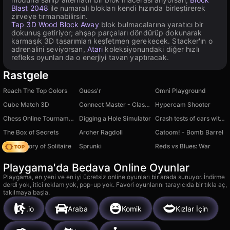
Blast 2048
ile numaralı blokları kendi hızında birleştirerek
zirveye tırmanabilirsin.
Tap 3D Wood Block Away
blok bulmacalarına yaratıcı bir
dokunuş getiriyor; ahşap parçaları döndürüp dokunarak
karmaşık 3D tasarımları keşfetmen gerekecek. Stacker'ın o
adrenalini seviyorsan,
Atari
koleksiyonundaki diğer hızlı
refleks oyunları da o enerjiyi tavan yaptıracak.
Rastgele
Reach The Top Colors
Guess'r
Omni Playground
Cube Match 3D
Connect Master - Classic Game
Hypercam Shooter
Chess Online Tournament
Digging a Hole Simulator
Crash tests of cars with airbags
The Box of Secrets
Archer Ragdoll
Catoom! - Bomb Barrel
Magic Story of Solitaire
Sprunki
Reds vs Blues: War
Playgama'da Bedava Online Oyunlar
Playgama, en yeni ve en iyi ücretsiz online oyunları bir arada sunuyor. İndirme
derdi yok, itici reklam yok, pop-up yok. Favori oyunlarını tarayıcıda bir tıkla aç,
takılmaya başla.
.io
Araba
Komik
Kızlar İçin