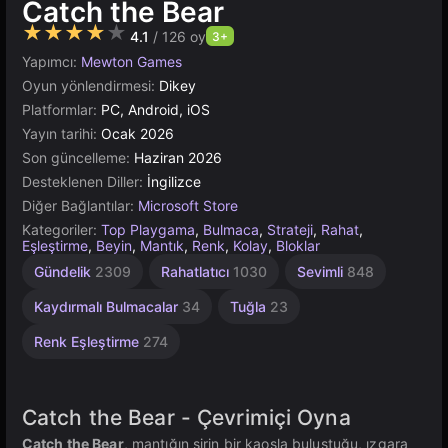
Catch the Bear
★★★★★
4.1
/ 126 oy
3+
Yapımcı:
Mewton Games
Oyun yönlendirmesi:
Dikey
Platformlar:
PC, Android, iOS
Yayın tarihi:
Ocak 2026
Son güncelleme:
Haziran 2026
Desteklenen Diller:
İngilizce
Diğer Bağlantılar:
Microsoft Store
Kategoriler:
Top Playgama
,
Bulmaca
,
Strateji
,
Rahat
,
Eşleştirme
,
Beyin
,
Mantık
,
Renk
,
Kolay
,
Bloklar
Dokunmatik
Masaüstü
Bağımsız
Uygulama
Gündelik
2309
Rahatlatıcı
1030
Sevimli
848
Ekran
İçi Satın
1220
5173
136
Alma
Kaydırmalı Bulmacalar
34
Tuğla
23
Olan
Oyunlar
Renk Eşleştirme
274
112
Catch the Bear - Çevrimiçi Oyna
Catch the Bear
, mantığın şirin bir kaosla buluştuğu, ızgara