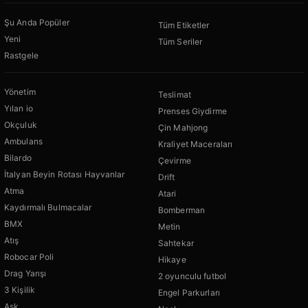
Şu Anda Popüler
Tüm Etiketler
Yeni
Tüm Seriler
Rastgele
Yönetim
Teslimat
Yılan io
Prenses Giydirme
Okçuluk
Çin Mahjong
Ambulans
Kraliyet Maceraları
Bilardo
Çevirme
İtalyan Beyin Rotası Hayvanlar
Drift
Atma
Atari
Kaydırmalı Bulmacalar
Bomberman
BMX
Metin
Atış
Sahtekar
Robocar Poli
Hikaye
Drag Yarışı
2 oyunculu futbol
3 Kişilik
Engel Parkurları
Aşk