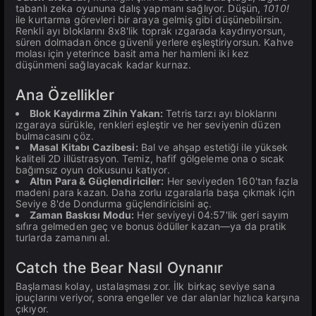
tabanlı zeka oyununa dalış yapmanı sağlıyor. Düşün,
1010!
ile kurtarma görevleri bir araya gelmiş gibi düşünebilirsin.
Renkli ayı bloklarını 8x8'lik toprak ızgarada kaydırıyorsun,
süren dolmadan önce güvenli yerlere eşleştiriyorsun. Kahve
molası için yeterince basit ama her hamleni iki kez
düşünmeni sağlayacak kadar kurnaz.
Ana Özellikler
Blok Kaydırma Zihin Yakan:
Tetris tarzı ayı bloklarını
ızgaraya sürükle, renkleri eşleştir ve her seviyenin düzen
bulmacasını çöz.
Masal Kitabı Cazibesi:
Bal ve ahşap estetiği ile yüksek
kaliteli 2D illüstrasyon. Temiz, hafif gölgeleme ona o sıcak
bağımsız oyun dokusunu katıyor.
Altın Para & Güçlendiriciler:
Her seviyeden 160'tan fazla
madeni para kazan. Daha zorlu ızgaralarla başa çıkmak için
Seviye 8'de Dondurma güçlendiricisini aç.
Zaman Baskısı Modu:
Her seviyeyi 04:57'lik geri sayım
sıfıra gelmeden geç ve bonus ödüller kazan—ya da pratik
turlarda zamanını al.
Catch the Bear Nasıl Oynanır
Başlaması kolay, ustalaşması zor. İlk birkaç seviye sana
ipuçlarını veriyor, sonra engeller ve dar alanlar hızlıca karşına
çıkıyor.