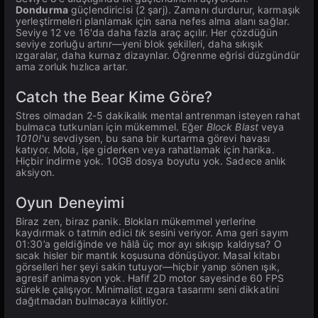
Dondurma
güçlendiricisi (2 şarj). Zamanı durdurur, karmaşık
yerleştirmeleri planlamak için sana nefes alma alanı sağlar.
Seviye 12 ve 16'da daha fazla araç açılır. Her çözdüğün
seviye zorluğu artırır—yeni blok şekilleri, daha sıkışık
ızgaralar, daha kurnaz dizaynlar. Öğrenme eğrisi düzgündür
ama zorluk hızlıca artar.
Catch the Bear Kime Göre?
Stres olmadan 2-5 dakikalık mental antrenman isteyen rahat
bulmaca tutkunları için mükemmel. Eğer
Block Blast
veya
1010!
'u sevdiysen, bu sana bir kurtarma görevi havası
katıyor. Mola, işe giderken veya rahatlamak için harika.
Hiçbir indirme yok. 10GB dosya boyutu yok. Sadece anlık
aksiyon.
Oyun Deneyimi
Biraz zen, biraz panik. Blokları mükemmel yerlerine
kaydırmak o tatmin edici
tık
sesini veriyor. Ama geri sayım
01:30’a geldiğinde ve hâlâ üç mor ayı sıkışıp kaldıysa? O
sıcak hisler bir mantık koşusuna dönüşüyor. Masal kitabı
görselleri her şeyi sakin tutuyor—hiçbir yanıp sönen ışık,
agresif animasyon yok. Hafif 2D motor sayesinde 60 FPS
sürekle çalışıyor. Minimalist ızgara tasarımı seni dikkatini
dağıtmadan bulmacaya kilitliyor.