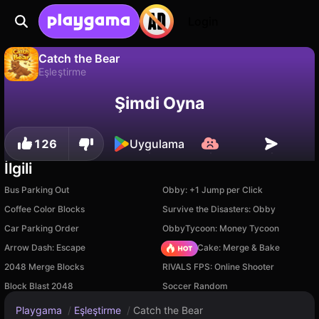
Login
Catch the Bear
Eşleştirme
Catch the Bear, Mewton Games tarafından yapılmış ücretsiz bir eşleştirme oyunudur. Playgama'da oyna.
Hayır
Kaydet
İlerlemeyi kaydet!
Şimdi Oyna
126
Uygulama
İlgili
Bus Parking Out
Obby: +1 Jump per Click
Coffee Color Blocks
Survive the Disasters: Obby
Car Parking Order
ObbyTycoon: Money Tycoon
Arrow Dash: Escape
Piece of Cake: Merge & Bake
2048 Merge Blocks
RIVALS FPS: Online Shooter
Block Blast 2048
Soccer Random
Playgama
/
Eşleştirme
/
Catch the Bear