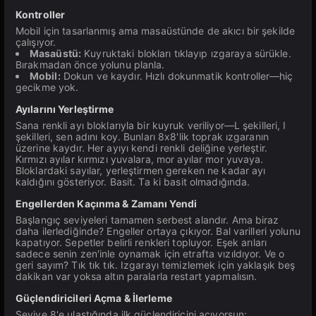
Kontroller
Mobil için tasarlanmış ama masaüstünde de akıcı bir şekilde
çalışıyor.
Masaüstü:
Kuyruktaki blokları tıklayıp ızgaraya sürükle.
Bırakmadan önce yolunu planla.
Mobil:
Dokun ve kaydır. Hızlı dokunmatik kontroller—hiç
gecikme yok.
Ayılarını Yerleştirme
Sana renkli ayı bloklarıyla bir kuyruk veriliyor—L şekilleri, I
şekilleri, sen adını koy. Bunları 8x8'lik toprak ızgaranın
üzerine kaydır. Her ayıyı kendi renkli deliğine yerleştir.
Kırmızı ayılar kırmızı yuvalara, mor ayılar mor yuvaya.
Bloklardaki sayılar, yerleştirmen gereken ne kadar ayı
kaldığını gösteriyor. Basit. Ta ki basit olmadığında.
Engellerden Kaçınma & Zamanı Yendi
Başlangıç seviyeleri tamamen serbest alandır. Ama biraz
daha ilerlediğinde? Engeller ortaya çıkıyor. Bal varilleri yolunu
kapatıyor. Sepetler belirli renkleri topluyor. Eşek arıları
sadece senin zen'inle oynamak için etrafta vızıldıyor. Ve o
geri sayım? Tık tık tık. Izgarayı temizlemek için yaklaşık beş
dakikan var yoksa altın paralarla restart yapmalısın.
Güçlendiricileri Açma & İlerleme
Seviye 8'e ulaştığında ilk güçlendiricini açıyorsun: