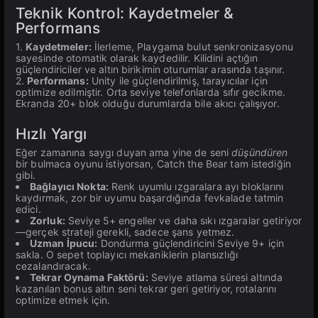
Teknik Kontrol: Kaydetmeler &
Performans
1.
Kaydetmeler:
İlerleme, Playgama bulut senkronizasyonu
sayesinde otomatik olarak kaydedilir. Kilidini açtığın
güçlendiriciler ve altın birikimin oturumlar arasında taşınır.
2.
Performans:
Unity ile güçlendirilmiş, tarayıcılar için
optimize edilmiştir. Orta seviye telefonlarda sıfır gecikme.
Ekranda 20+ blok olduğu durumlarda bile akıcı çalışıyor.
Hızlı Yargı
Eğer zamanına saygı duyan ama yine de seni
düşündüren
bir bulmaca oyunu istiyorsan, Catch the Bear tam istediğin
gibi.
Bağlayıcı Nokta:
Renk uyumlu ızgaralara ayı bloklarını
kaydırmak, zor bir uyumu başardığında fevkalade tatmin
edici.
Zorluk:
Seviye 5+ engeller ve daha sıkı ızgaralar getiriyor
—gerçek strateji gerekli, sadece şans yetmez.
Uzman İpucu:
Dondurma güçlendiricini Seviye 9+ için
sakla. O sepet toplayıcı mekaniklerin plansızlığı
cezalandıracak.
Tekrar Oynama Faktörü:
Seviye atlama süresi altında
kazanılan bonus altın seni tekrar geri getiriyor, rotalarını
optimize etmek için.