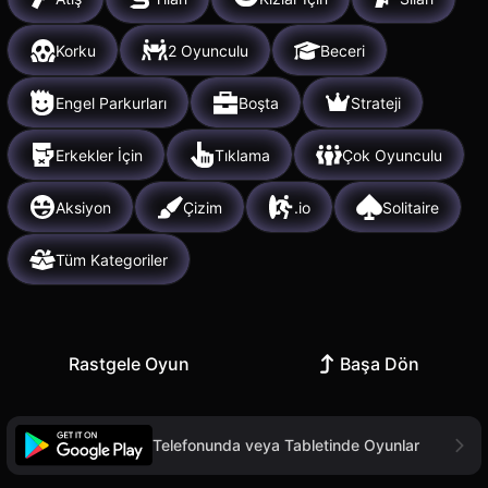
Korku
2 Oyunculu
Beceri
Engel Parkurları
Boşta
Strateji
Erkekler İçin
Tıklama
Çok Oyunculu
Aksiyon
Çizim
.io
Solitaire
Tüm Kategoriler
Rastgele Oyun
Başa Dön
Telefonunda veya Tabletinde Oyunlar