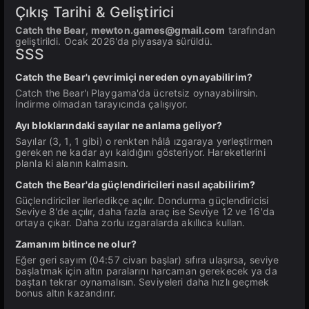
Çıkış Tarihi & Geliştirici
Catch the Bear
,
mewton.games@gmail.com
tarafından
geliştirildi. Ocak 2026'da piyasaya sürüldü.
SSS
Catch the Bear'ı çevrimiçi nereden oynayabilirim?
Catch the Bear'ı Playgama'da ücretsiz oynayabilirsin.
İndirme olmadan tarayıcında çalışıyor.
Ayı bloklarındaki sayılar ne anlama geliyor?
Sayılar (3, 1, 1 gibi) o renkten hâlâ ızgaraya yerleştirmen
gereken ne kadar ayı kaldığını gösteriyor. Hareketlerini
planla ki alanın kalmasın.
Catch the Bear'da güçlendiricileri nasıl açabilirim?
Güçlendiriciler ilerledikçe açılır. Dondurma güçlendiricisi
Seviye 8'de açılır, daha fazla araç ise Seviye 12 ve 16'da
ortaya çıkar. Daha zorlu ızgaralarda akıllıca kullan.
Zamanım bitince ne olur?
Eğer geri sayım (04:57 civarı başlar) sıfıra ulaşırsa, seviye
başlatmak için altın paralarını harcaman gerekecek ya da
baştan tekrar oynamalısın. Seviyeleri daha hızlı geçmek
bonus altın kazandırır.