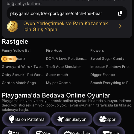
bağlantıyı kullanın
playgama.com/tr/export/game/catch-the-bear
Oyun Yerleştirmek ve Para Kazanmak
için Giriş Yapın
Rastgele
Funny Yellow Ball
Fire Hose
Flowers
Dunkin Beanz
DOP: A Love Relationship
Sweet Sugar Candy
Graveyard Wars - Two player
Theft Auto Simulator
Imposter Rainbow Friends
Obby Sprunki: Pet World
Super mouth
Digger Escape
Garden Match Saga
My pet Cosmo
Smash Everything to Pieces!
Playgama'da Bedava Online Oyunlar
Playgama, en yeni ve en iyi ücretsiz online oyunları bir arada sunuyor. İndirme
derdi yok, itici reklam yok, pop-up yok. Favori oyunlarını tarayıcıda bir tıkla aç,
takılmaya başla.
Balon Patlatma
Simülasyon
Spor
Atış
Yılan
Kızlar İçin
Silah