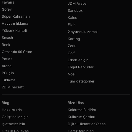
Fayans
JDM Araba
Görev
Sandbox
Süper Kahraman
Kaleci
Hayvan tıklama
Fizik
Yüksek Kaliteli
2 oyunculu zombi
Smash
Karting
Renk
Zorlu
Ormanda 99 Gece
Golf
Patlat
Erkekler İçin
Arena
Engel Parkurları
PC için
Noel
Tıklama
Tüm Kategoriler
2D Minecraft
Blog
Bize Ulaş
Hakkımızda
Kaldırma Bildirimi
Geliştiriciler için
Kullanım Şartları
İşletmeler için
Dijital Hizmetler Yasası
Gizlilik Politikası
Çerez tercihleri