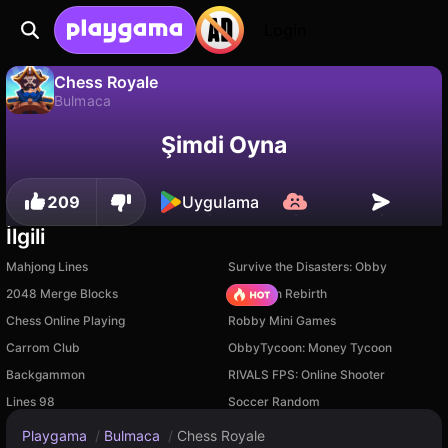
Login
Chess Royale
Bulmaca
Chess Royale, Mewton Games tarafından yapılmış ücretsiz bir bulmaca oyunudur. Playgama'da oyna.
Hayır
Kaydet
İlerlemeyi kaydet!
Şimdi Oyna
209
Uygulama
İlgili
Mahjong Lines
Survive the Disasters: Obby
2048 Merge Blocks
Stickman Rebirth
Chess Online Playing
Robby Mini Games
Carrom Club
ObbyTycoon: Money Tycoon
Backgammon
RIVALS FPS: Online Shooter
Lines 98
Soccer Random
Playgama
/
Bulmaca
/
Chess Royale