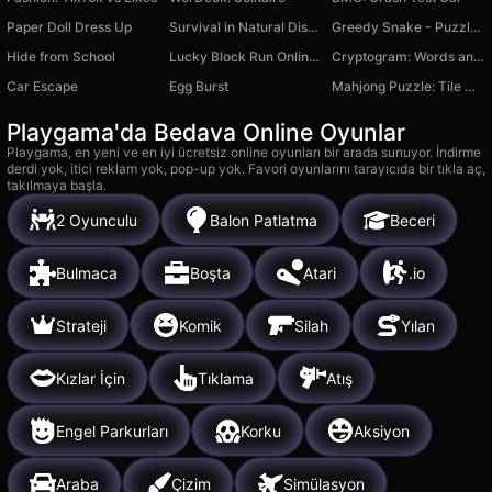
Paper Doll Dress Up
Survival in Natural Disasters
Greedy Snake - Puzzle Game
Hide from School
Lucky Block Run Online 3D: Obby Luck Tsunami +1
Cryptogram: Words and Codes
Car Escape
Egg Burst
Mahjong Puzzle: Tile Match
Playgama'da Bedava Online Oyunlar
Playgama, en yeni ve en iyi ücretsiz online oyunları bir arada sunuyor. İndirme
derdi yok, itici reklam yok, pop-up yok. Favori oyunlarını tarayıcıda bir tıkla aç,
takılmaya başla.
2 Oyunculu
Balon Patlatma
Beceri
Bulmaca
Boşta
Atari
.io
Strateji
Komik
Silah
Yılan
Kızlar İçin
Tıklama
Atış
Engel Parkurları
Korku
Aksiyon
Araba
Çizim
Simülasyon