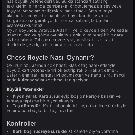
has büyülü yetenekleri var. Bu da standart satranç
taktiklerini bir anda bambaşka, öngörülemez bir seviyeye
taşıyor. Amacınız belli; rakibi mat etmek. Ama buraya
ulaşmak için öyle bir hamle ve büyü kombinasyonu
kurgulamanız gerekiyor ki, normal satrançta bunların
esamesi okunmaz!
Oyun boyunca, yatayda A'dan H'ye, dikeyde 1'den 8'e kadar
uzanan, ışık ve gölge oyunlarıyla dolu kum rengi bir ızgara
sizi karşılıyor. Tahtanın çevresiyse, yeşil çatılı ve halatlı
direklerle çevrili, adeta bir arena havasında.
Chess Royale Nasıl Oynanır?
Oyunun özü aslında çok basit: Klasik taş hareketleriyle
büyülü kart yeteneklerini birleştirip rakip kralı alt etmek.
Zaferin anahtarı, tahtayı iyi okumaktan ve hangi sihri, hangi
anda kullanacağını kestirmekten geçiyor.
Büyülü Yetenekler
Piyon yarat
: Kartı sürükleyip boş bir kareye bırakın ve
tahtaya taptaze bir piyon ekleyin.
Taş dönüştür
: Kartı sahadaki bir taşın üzerine sürükleyin
ve onu bambaşka bir taşa evriltin.
Kontroller
Kartı boş hücreye sürükle
: O karede piyon yaratma