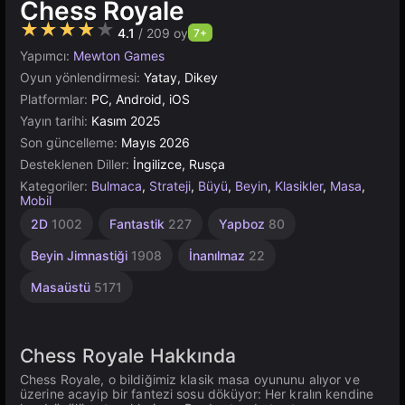
Chess Royale
★★★★★
4.1
/ 209 oy
7+
Yapımcı:
Mewton Games
Oyun yönlendirmesi:
Yatay, Dikey
Platformlar:
PC, Android, iOS
Yayın tarihi:
Kasım 2025
Son güncelleme:
Mayıs 2026
Desteklenen Diller:
İngilizce, Rusça
Kategoriler:
Bulmaca
,
Strateji
,
Büyü
,
Beyin
,
Klasikler
,
Masa
,
Mobil
Taktik
Garip
Çocuklar
Kraliyet
1
2D
1002
Fantastik
227
Yapboz
80
Kişilik
Maceraları
110
72
İçin
4146
1480
9
Beyin Jimnastiği
1908
İnanılmaz
22
Masaüstü
5171
Chess Royale Hakkında
Chess Royale, o bildiğimiz klasik masa oyununu alıyor ve
üzerine acayip bir fantezi sosu döküyor: Her kralın kendine