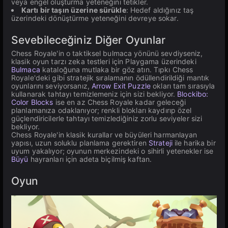
veya engel oluşturma yeteneğini tetikler.
Kartı bir taşın üzerine sürükle
: Hedef aldığınız taş
üzerindeki dönüştürme yeteneğini devreye sokar.
Sevebileceğiniz Diğer Oyunlar
Chess Royale'in o taktiksel bulmaca yönünü sevdiyseniz,
klasik oyun tarzı zeka testleri için Playgama üzerindeki
Bulmaca
kataloğuna mutlaka bir göz atın. Tıpkı Chess
Royale'deki gibi stratejik sıralamanın ödüllendirildiği mantık
oyunlarını seviyorsanız,
Arrow Exit Puzzle
okları tam sırasıyla
kullanarak tahtayı temizlemeniz için sizi bekliyor.
Blockibo:
Color Blocks
ise en az Chess Royale kadar geleceği
planlamanıza odaklanıyor; renkli blokları kaydırıp özel
güçlendiricilerle tahtayı temizlediğiniz zorlu seviyeler sizi
bekliyor.
Chess Royale'in klasik kurallar ve büyüleri harmanlayan
yapısı, uzun soluklu planlama gerektiren
Strateji
ile harika bir
uyum yakalıyor; oyunun merkezindeki o sihirli yetenekler ise
Büyü
hayranları için adeta biçilmiş kaftan.
Oyun