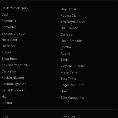
Balık Yemek Balık
Hayvanlar
Cadı
Roblox Çizim
Formula 1
Tek Boynuzlu At
Korsanlar
Hızlı Tempo
2 oyunculu spor
Canavar
Helikopter
Uçan Arabalar
Hardcore
Bomba
Futbol
Acemi
Toca Boca
Tank
Kaynak Yönetimi
2 oyunculu retro
Çarpışma
Masa Tenisi
Keskin Nişancı
Ters Takla
Labubu Oyunları
Engel Parkurları
Sanal Dünyalar
Noel
Hız
Tüm Kategoriler
Bloklar
Blog
Bize Ulaş