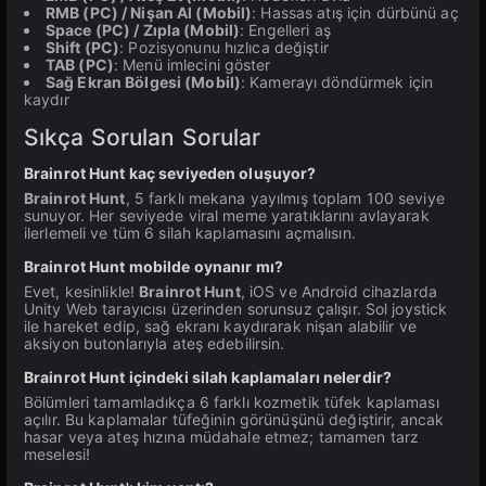
RMB (PC) / Nişan Al (Mobil)
: Hassas atış için dürbünü aç
Space (PC) / Zıpla (Mobil)
: Engelleri aş
Shift (PC)
: Pozisyonunu hızlıca değiştir
TAB (PC)
: Menü imlecini göster
Sağ Ekran Bölgesi (Mobil)
: Kamerayı döndürmek için
kaydır
Sıkça Sorulan Sorular
Brainrot Hunt kaç seviyeden oluşuyor?
Brainrot Hunt
, 5 farklı mekana yayılmış toplam 100 seviye
sunuyor. Her seviyede viral meme yaratıklarını avlayarak
ilerlemeli ve tüm 6 silah kaplamasını açmalısın.
Brainrot Hunt mobilde oynanır mı?
Evet, kesinlikle!
Brainrot Hunt
, iOS ve Android cihazlarda
Unity Web tarayıcısı üzerinden sorunsuz çalışır. Sol joystick
ile hareket edip, sağ ekranı kaydırarak nişan alabilir ve
aksiyon butonlarıyla ateş edebilirsin.
Brainrot Hunt içindeki silah kaplamaları nelerdir?
Bölümleri tamamladıkça 6 farklı kozmetik tüfek kaplaması
açılır. Bu kaplamalar tüfeğinin görünüşünü değiştirir, ancak
hasar veya ateş hızına müdahale etmez; tamamen tarz
meselesi!