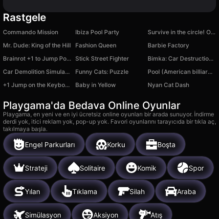
Rastgele
Commando Mission
Ibiza Pool Party
Survive in the circle! Obby
Mr. Dude: King of the Hill
Fashion Queen
Barbie Factory
Brainrot +1 to Jump Power 3D
Stick Street Fighter
Bimka: Car Destruction and Accident Simulator
Car Demolition Simulator 3D
Funny Cats: Puzzle
Pool (American billiards)
+1 Jump on the Keyboard
Baby in Yellow
Nyan Cat Dash
Playgama'da Bedava Online Oyunlar
Playgama, en yeni ve en iyi ücretsiz online oyunları bir arada sunuyor. İndirme
derdi yok, itici reklam yok, pop-up yok. Favori oyunlarını tarayıcıda bir tıkla aç,
takılmaya başla.
Engel Parkurları
Korku
Boşta
Strateji
Solitaire
Komik
Spor
Yılan
Tıklama
Silah
Araba
Simülasyon
Aksiyon
Atış