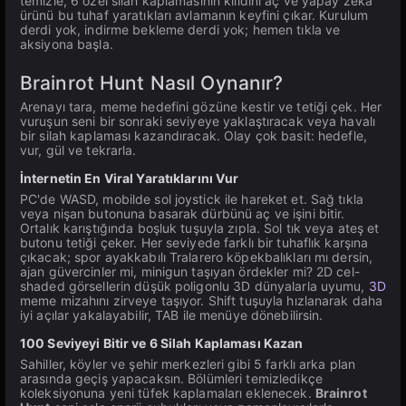
temizle, 6 özel silah kaplamasının kilidini aç ve yapay zeka
ürünü bu tuhaf yaratıkları avlamanın keyfini çıkar. Kurulum
derdi yok, indirme bekleme derdi yok; hemen tıkla ve
aksiyona başla.
Brainrot Hunt Nasıl Oynanır?
Arenayı tara, meme hedefini gözüne kestir ve tetiği çek. Her
vuruşun seni bir sonraki seviyeye yaklaştıracak veya havalı
bir silah kaplaması kazandıracak. Olay çok basit: hedefle,
vur, gül ve tekrarla.
İnternetin En Viral Yaratıklarını Vur
PC'de WASD, mobilde sol joystick ile hareket et. Sağ tıkla
veya nişan butonuna basarak dürbünü aç ve işini bitir.
Ortalık karıştığında boşluk tuşuyla zıpla. Sol tık veya ateş et
butonu tetiği çeker. Her seviyede farklı bir tuhaflık karşına
çıkacak; spor ayakkabılı Tralarero köpekbalıkları mı dersin,
ajan güvercinler mi, minigun taşıyan ördekler mi? 2D cel-
shaded görsellerin düşük poligonlu 3D dünyalarla uyumu,
3D
meme mizahını zirveye taşıyor. Shift tuşuyla hızlanarak daha
iyi açılar yakalayabilir, TAB ile menüye dönebilirsin.
100 Seviyeyi Bitir ve 6 Silah Kaplaması Kazan
Sahiller, köyler ve şehir merkezleri gibi 5 farklı arka plan
arasında geçiş yapacaksın. Bölümleri temizledikçe
koleksiyonuna yeni tüfek kaplamaları eklenecek.
Brainrot