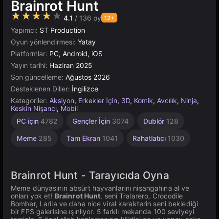
Brainrot Hunt
★★★★★
4.1
/ 136 oy
12+
Yapımcı:
ST Production
Oyun yönlendirmesi:
Yatay
Platformlar:
PC, Android, iOS
Yayın tarihi:
Haziran 2025
Son güncelleme:
Ağustos 2026
Desteklenen Diller:
İngilizce
Kategoriler:
Aksiyon
,
Erkekler İçin
,
3D
,
Komik
,
Avcılık
,
Ninja
,
Keskin Nişancı
,
Mobil
Bağımlılık
Sonsuz
Masaüstü
Bağımsız
Yüksek
Tarayıcı
Rus
Havaya
İtalyan
Unity
1
PC için
4782
Gençler İçin
3074
Dublör
128
Uçurmak
Kişilik
1798
Çevrimiçi
Kaliteli
2848
5023
Yapan
1220
Beyin
5173
4143
3570
2940
Rotası
3175
208
Meme
285
Tam Ekran
1041
Rahatlatıcı
1030
Hayvanlar
122
Brainrot Hunt - Tarayıcıda Oyna
Meme dünyasının absürt hayvanlarını nişangahına al ve
onları yok et!
Brainrot Hunt
, seni Tralarero, Crocodile
Bomber, Larila ve daha nice viral karakterin seni beklediği
bir FPS galerisine ışınlıyor. 5 farklı mekanda 100 seviyeyi