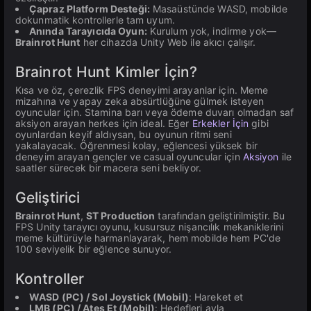
Çapraz Platform Desteği:
Masaüstünde WASD, mobilde
dokunmatik kontrollerle tam uyum.
Anında Tarayıcıda Oyun:
Kurulum yok, indirme yok—
Brainrot Hunt
her cihazda Unity Web ile akıcı çalışır.
Brainrot Hunt Kimler İçin?
Kısa ve öz, çerezlik FPS deneyimi arayanlar için. Meme
mizahına ve yapay zeka absürtlüğüne gülmek isteyen
oyuncular için. Stamina barı veya ödeme duvarı olmadan saf
aksiyon arayan herkes için ideal. Eğer
Erkekler İçin
gibi
oyunlardan keyif aldıysan, bu oyunun ritmi seni
yakalayacak. Öğrenmesi kolay, eğlencesi yüksek bir
deneyim arayan gençler ve casual oyuncular için
Aksiyon
ile
saatler sürecek bir macera seni bekliyor.
Geliştirici
Brainrot Hunt
,
ST Production
tarafından geliştirilmiştir. Bu
FPS Unity tarayıcı oyunu, kusursuz nişancılık mekaniklerini
meme kültürüyle harmanlayarak, hem mobilde hem PC'de
100 seviyelik bir eğlence sunuyor.
Kontroller
WASD (PC) / Sol Joystick (Mobil)
: Hareket et
LMB (PC) / Ateş Et (Mobil)
: Hedefleri avla