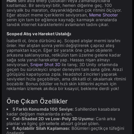
Hunt
seni asla enerji çubukları veya zamanlayıcılarla
kısıtlamaz. Bir seviyeyi bitir, hemen diğerine geç. 100
seviyalik bu maraton, dayanıklılığından çok ritmini ölçüyor.
Eğer absürt meme içeriklerini seviyorsan,
Meme Shooter
senin için tam bir eğlence kaynağı; karmaşık arenalarda
tanıdık internet karakterlerini avlamanın tadını çıkar.
Scoped Atış ve Hareket Ustalığı
İsabetli ol, önce dürbünü aç. Scoped atışlar mermi israfını
önler. Her atıştan sonra yerini değiştirerek çapraz ateş
yapmaktan kaçın. Eğer bir yaratık öne çıkan objelerin
arkasına saklanıyorsa, retikülün tam üzerine gelene kadar
sağa sola yanal hareketler yap. Hassas nişan almayı
seviyorsan,
Sniper Shot 3D
ile tanış; 3D Unity ortamında
geçen bu sürükleyici sniper deneyimi tam sana göre. Arazi
görüşünü kapatıyorsa zıpla. Headshot zincirleri yaparak
seviyeleri hızla geçebilirsin, ama dikkatli ol: ıskalamak ritmini
bozabilir. Bonus ödüller ve hızlı skin kilitlerini açmak için
reklamları izlemek akıllıca bir kısayol, bekleme derdi yok!
Öne Çıkan Özellikler
5 Farklı Konumda 100 Seviye:
Sahillerden kasabalara
kadar değişen mekanlarda avlan.
Cel-Shaded 2D ve Low-Poly 3D Uyumu:
Canlı arka
planlar ve ilginç görsellerle absürt görsel şölen.
6 Açılabilir Silah Kaplaması:
Bölümleri geçtikçe tüfeğini
özelleştir.