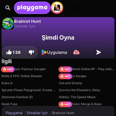
Login
Brainrot Hunt
Erkekler İçin
Brainrot Hunt, ST Production tarafından yapılmış ücretsiz bir erkekler i̇çin oyunudur. Playgama'da oyna.
Hayır
Kaydet
İlerlemeyi kaydet!
Şimdi Oyna
136
Uygulama
İlgili
Barry Prison: Parkour Escape!
Sprunki World Online RP - Play with Friends!
RIVALS FPS: Online Shooter
Your Obby Escape
Kubz.io
Cat and Granny
Sprunki Phase Playground: Create Sprunki and Music
Survive the Disasters: Obby
Stickman Kombat 2D
Robby: The Speed Maze
Noob Fuse
Piece of Cake: Merge & Bake
Playgama
/
Erkekler İçin
/
Brainrot Hunt