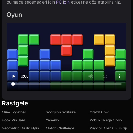
bulmaca seçenekleri için
PC için
etiketine göz atabilirsiniz.
Oyun
Rastgele
Mine Together
Scorpion Solitaire
Crazy Cow
Hook Pin Jam
Yenemy
Robux: Mega Obby
Geometric Dash: Flying Wave Challenge
Match Challenge
Ragdoll Arena! Fun Spear Battle!