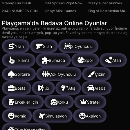
Granny Fun Clash
Call Sprunki Right Now!
Crazy super bunnies
2048 NUMBERS CONNECT
Obby: Mini-Games
King of Destruction Machines 3D
Playgama'da Bedava Online Oyunlar
Playgama, en yeni ve en iyi ücretsiz online oyunları bir arada sunuyor. İndirme
derdi yok, itici reklam yok, pop-up yok. Favori oyunlarını tarayıcıda bir tıkla aç,
takılmaya başla.
Yılan
Silah
2 Oyunculu
Tıklama
Bulmaca
Spor
Atari
Solitaire
Çok Oyunculu
Çizim
Boşta
.io
Atış
Araba
Erkekler İçin
Korku
Strateji
Komik
Simülasyon
Aksiyon
Tüm Kategoriler