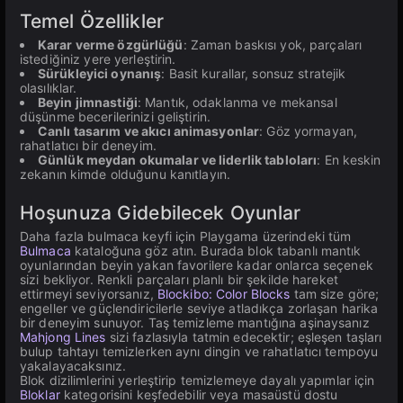
Temel Özellikler
Karar verme özgürlüğü
: Zaman baskısı yok, parçaları
istediğiniz yere yerleştirin.
Sürükleyici oynanış
: Basit kurallar, sonsuz stratejik
olasılıklar.
Beyin jimnastiği
: Mantık, odaklanma ve mekansal
düşünme becerilerinizi geliştirin.
Canlı tasarım ve akıcı animasyonlar
: Göz yormayan,
rahatlatıcı bir deneyim.
Günlük meydan okumalar ve liderlik tabloları
: En keskin
zekanın kimde olduğunu kanıtlayın.
Hoşunuza Gidebilecek Oyunlar
Daha fazla bulmaca keyfi için Playgama üzerindeki tüm
Bulmaca
kataloğuna göz atın. Burada blok tabanlı mantık
oyunlarından beyin yakan favorilere kadar onlarca seçenek
sizi bekliyor. Renkli parçaları planlı bir şekilde hareket
ettirmeyi seviyorsanız,
Blockibo: Color Blocks
tam size göre;
engeller ve güçlendiricilerle seviye atladıkça zorlaşan harika
bir deneyim sunuyor. Taş temizleme mantığına aşinaysanız
Mahjong Lines
sizi fazlasıyla tatmin edecektir; eşleşen taşları
bulup tahtayı temizlerken aynı dingin ve rahatlatıcı tempoyu
yakalayacaksınız.
Blok dizilimlerini yerleştirip temizlemeye dayalı yapımlar için
Bloklar
kategorisini keşfedebilir veya masaüstü dostu