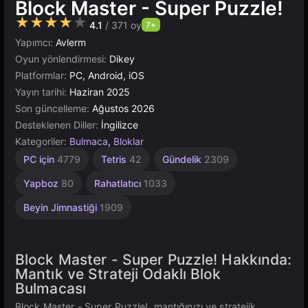
Block Master - Super Puzzle!
★★★★★
4.1
/ 371 oy
7+
Yapımcı:
Avlerm
Oyun yönlendirmesi:
Dikey
Platformlar:
PC, Android, iOS
Yayın tarihi:
Haziran 2025
Son güncelleme:
Ağustos 2026
Desteklenen Diller:
İngilizce
Kategoriler:
Bulmaca
,
Bloklar
Bağımlılık
Heyecan
Sonsuz
Bağlama
Öğrenme
Çeviklik
Masaüstü
Fayans
Geometri
Tarayıcı
Akıl
Unity
PC için
4779
Tetris
42
Gündelik
2309
1239
Çevrimiçi
2845
2589
5019
Yapan
Verici
104
240
5168
593
164
2936
1103
3172
Yapboz
80
Rahatlatıcı
1033
Beyin Jimnastiği
1909
Block Master - Super Puzzle! Hakkında:
Mantık ve Strateji Odaklı Blok
Bulmacası
Block Master - Super Puzzle!, mantığınızı ve stratejik