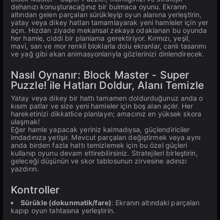
dehanızı konuşturacağınız bir bulmaca oyunu. Ekranın
altından gelen parçaları sürükleyip oyun alanına yerleştirin,
yatay veya dikey hatları tamamlayarak yeni hamleler için yer
açın. Hızdan ziyade mekansal zekaya odaklanan bu oyunda
her hamle, ciddi bir planlama gerektiriyor. Kırmızı, yeşil,
mavi, sarı ve mor renkli bloklarla dolu ekranlar, canlı tasarımı
ve yağ gibi akan animasyonlarıyla gözlerinizi dinlendirecek.
Nasıl Oynanır: Block Master - Super
Puzzle! ile Hatları Doldur, Alanı Temizle
Yatay veya dikey bir hattı tamamen doldurduğunuz anda o
kısım patlar ve size yeni hamleler için boş alan açılır. Her
hareketinizi dikkatlice planlayın; amacınız en yüksek skora
ulaşmak!
Eğer hamle yapacak yeriniz kalmadıysa, güçlendiriciler
imdadınıza yetişir. Mevcut parçaları değiştirmek veya aynı
anda birden fazla hattı temizlemek için bu özel güçleri
kullanıp oyunu devam ettirebilirsiniz. Stratejileri birleştirin,
geleceği düşünün ve skor tablosunun zirvesine adınızı
yazdırın.
Kontroller
Sürükle (dokunmatik/fare)
: Ekranın altındaki parçaları
kapıp oyun tahtasına yerleştirin.