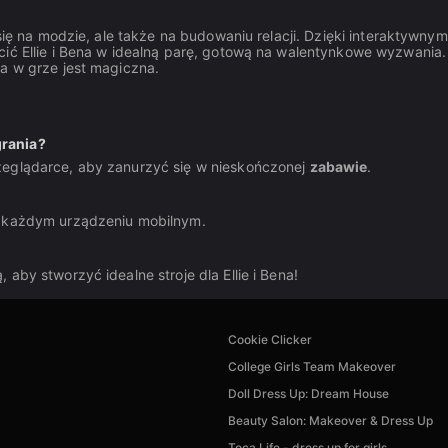
 się na modzie, ale także na budowaniu relacji. Dzięki interaktywnym
cić Ellie i Bena w idealną parę, gotową na walentynkowe wyzwania.
la w grze jest magiczna.
grania?
zeglądarce, aby zanurzyć się w nieskończonej
zabawie
.
a każdym urządzeniu mobilnym.
aby stworzyć idealne stroje dla Ellie i Bena!
Cookie Clicker
College Girls Team Makeover
Doll Dress Up: Dream House
Beauty Salon: Makeover & Dress Up
Toca Life - dress up for girls