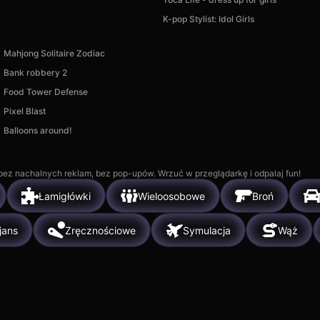
K-pop Stylist: Idol Girls
Mahjong Solitaire Zodiac
Bank robbery 2
Food Tower Defense
Pixel Blast
Balloons around!
, bez nachalnych reklam, bez pop-upów. Wrzuć w przeglądarkę i odpalaj fun!
Łamigłówki
Wieloosobowe
Broń
jans
Zręcznościowe
Symulacja
Wąż