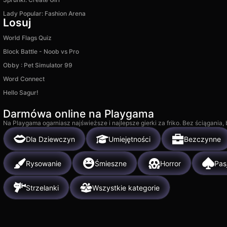
Lady Popular: Fashion Arena
Losuj
World Flags Quiz
Block Battle - Noob vs Pro
Obby : Pet Simulator 99
Word Connect
Hello Sagur!
Darmówa online na Playgama
Na Playgama ogarniasz najświeższe i najlepsze gierki za friko. Bez ściągania
Dla Dziewczyn
Umiejętności
Bezczynne
Rysowanie
Śmieszne
Horror
Pas
Strzelanki
Wszystkie kategorie