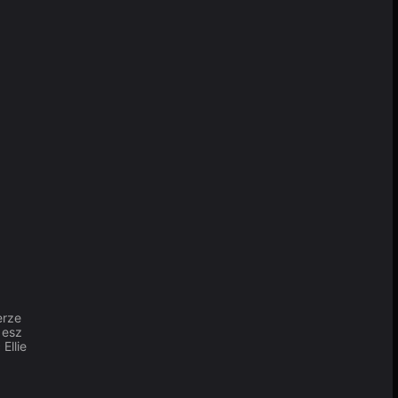
erze
esz
Ellie