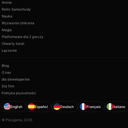
Anime
Retro Samochody
Nauka
Wyzwania Unikania
Magia
Platformowe dla 2 graczy
Otwarty świat
Łączenie
Blog
O nas
dla deweloperów
Dla firm
Polityka prywatności
English
Español
Deutsch
Français
Italiano
© Playgama, 2026