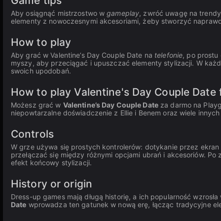
Game tips
Aby osiągnąć mistrzostwo w
gameplay
, zwróć uwagę na trendy 
elementy z nowoczesnymi akcesoriami, żeby stworzyć naprawd
How to play
Aby grać w Valentine’s Day Couple Date na
telefonie
, po prostu
myszy, aby przeciągać i upuszczać elementy stylizacji. W każde
swoich upodobań.
How to play Valentine's Day Couple Date f
Możesz grać w
Valentine’s Day Couple Date
za darmo na Play
niepowtarzalne doświadczenie z Ellie i Benem oraz wiele innych 
Controls
W grze używa się prostych kontrolerów: dotykanie przez ekran 
przełączać się między różnymi opcjami ubrań i akcesoriów. Po 
efekt końcowy stylizacji.
History or origin
Dress-up games mają długą historię, a ich popularność wzrosła 
Date
wprowadza ten gatunek w nową erę, łącząc tradycyjne el