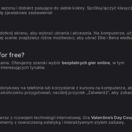
sezonu i dobierz pasujące do siebie kolory. Spróbuj łączyć klasyc
ę zjawiskowe zestawienia!
 dotknij ekranu, aby wybrać ubrania i akcesoria. Na
komputerze
, uż
j scenie znajdziesz różne możliwości, aby ubrać Ellie i Bena wedł
or free?
gama. Oferujemy szeroki wybór
bezpłatnych gier online
, w tym
interesujących tytułów.
dotykowy na telefonie lub korzystanie z kursora na komputerze, a
zakończeniu przygotowań, naciśnij przycisk „Zatwierdź”, aby zoba
wraz z rozwojem technologii internetowej. Gra
Valentine’s Day Cou
ementy z nowoczesną estetyką i interaktywnym stylem zabawy.