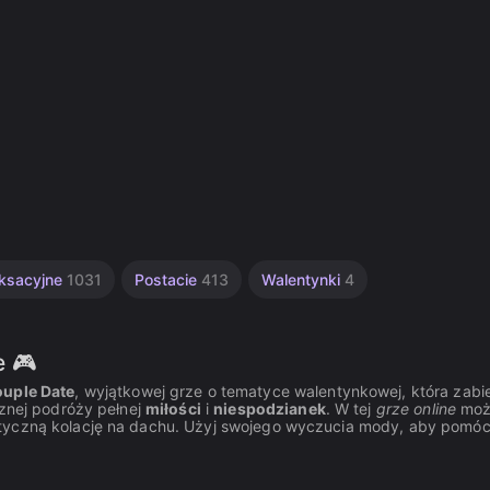
aksacyjne
1031
Postacie
413
Walentynki
4
e 🎮
ouple Date
, wyjątkowej grze o tematyce walentynkowej, która zabi
cznej podróży pełnej
miłości
i
niespodzianek
. W tej
grze online
moż
tyczną kolację na dachu. Użyj swojego wyczucia mody, aby pomóc 