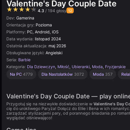
Valentine's Day Couple Date
★★★★★
4.3
/ 194 głosy
12
Dev:
Gamerina
Orientacja gry:
Pozioma
Platformy:
PC, Android, iOS
Data wydania:
listopad 2024
Ostatnia aktualizacja:
maj 2026
Obsługiwane języki:
Angielski
Seria:
Barbie
Kategoria:
Dla Dziewczyn
,
Miłość
,
Ubieranki
,
Moda
,
Fryzjerskie
Urocze
Komputerowe
Jednoosobowe
Strategiczne
Proste
Randki
Multiplayer
Na PC
4779
Dla Nastolatków
3072
Moda
357
Rel
1571
848
20
5019
3569
5168
4145
Valentine's Day Couple Date — play onlin
Przygotuj się na niezwykłe doświadczenie w
Valentine's Day C
cię do urokliwego Paryża! Dołącz do Ellie i Bena w ich romanty
zarządzać stylizacjami pary, od porannego śniadania po roman
wyglądać olśniewająco!