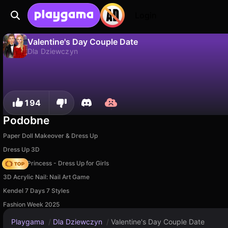
Login
Valentine's Day Couple Date
Dla Dziewczyn
Nie
Zapisz
Zapisz postępy!
Valentine's Day Couple Date to darmowa gra dla dziewczyn od Gamerina. Zagraj online na Playgama.
194
Podobne
Paper Doll Makeover & Dress Up
Dress Up 3D
Fashion Princess - Dress Up for Girls
3D Acrylic Nail: Nail Art Game
Kendel 7 Days 7 Styles
Fashion Week 2025
Playgama
/
Dla Dziewczyn
/
Valentine's Day Couple Date