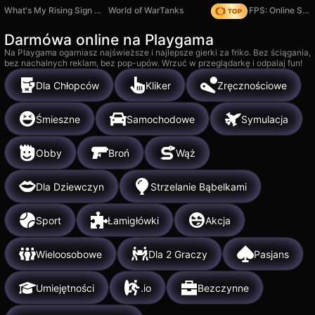
What's My Rising Sign Quiz
World of WarTanks
Hazmob FPS: Online Shooter
Darmówa online na Playgama
Na Playgama ogarniasz najświeższe i najlepsze gierki za friko. Bez ściągania,
bez nachalnych reklam, bez pop-upów. Wrzuć w przeglądarkę i odpalaj fun!
Dla Chłopców
Kliker
Zręcznościowe
Śmieszne
Samochodowe
Symulacja
Obby
Broń
Wąż
Dla Dziewczyn
Strzelanie Bąbelkami
Sport
Łamigłówki
Akcja
Wieloosobowe
Dla 2 Graczy
Pasjans
Umiejętności
.io
Bezczynne