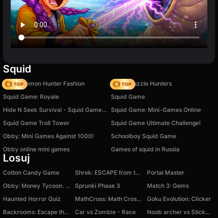
Squid
K-Pop Demon Hunter Fashion
K-Pop Puzzle Hunters
Squid Game: Royale
Squid Game
Hide N Seek Survival - Squid Game Keys and Knives
Squid Game: Mini-Games Online
Squid Game Troll Tower
Squid Game Ultimate Challenge!
Obby: Mini Games Against 1000!
Schoolboy Squid Game
Obby online mini games
Games of squid in Russia
Losuj
Cotton Candy Game
Shrek: ESCAPE from the swamp
Portal Master
Obby: Money Tycoon. Tower to the Sky!
Sprunki Phase 3
Match 3: Gems
Haunted Horror Quiz
MathCross: Math Crossword Puzzle
Goku Evolution: Clicker
Backrooms: Escape the Yellow Rooms
Car vs Zombie - Race
Noob archer vs Stickman Zombie: zombie shooter