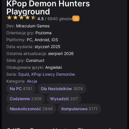
KPop Demon Hunters
Playground
★★★★★
4.5
/ 6940 głosów
12
Dev:
Miraculum Games
Orientacja gry:
Pozioma
Platformy:
PC, Android, iOS
Data wydania:
styczeń 2025
Ostatnia aktualizacja:
sierpień 2026
Silnik gry:
Construct
Obsługiwane języki:
Angielski
Seria:
Squid
,
KPop Łowcy Demonów
Kategoria:
Akcja
Sandbox
Strategiczne
Proste
Multiplayer
Construct
Na PC
4781
Dla Nastolatków
3074
1573
414
500
5021
3569
Codzienne
2309
Wysadzić
207
Nieskończoność
2848
Komputerowe
5171