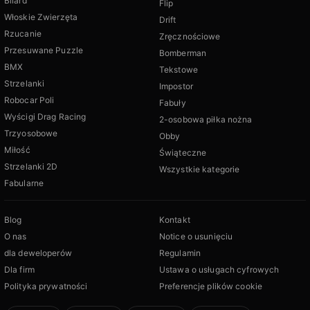
Bilard
Flip
Włoskie Zwierzęta
Drift
Rzucanie
Zręcznościowe
Przesuwane Puzzle
Bomberman
BMX
Tekstowe
Strzelanki
Impostor
Robocar Poli
Fabuły
Wyścigi Drag Racing
2-osobowa piłka nożna
Trzyosobowe
Obby
Miłość
Świąteczne
Strzelanki 2D
Wszystkie kategorie
Fabularne
Blog
Kontakt
O nas
Notice o usunięciu
dla deweloperów
Regulamin
Dla firm
Ustawa o usługach cyfrowych
Polityka prywatności
Preferencje plików cookie