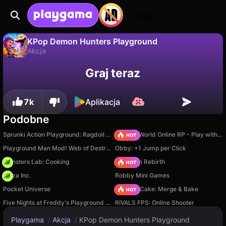
Login
KPop Demon Hunters Playground
Akcja
Nie
Zapisz
Zapisz postępy!
KPop Demon Hunters Playground to darmowa gra akcja od Miraculum Games. Zagraj online na Playgama.
Graj teraz
7k
Aplikacja
Podobne
Sprunki Action Playground: Ragdoll Sandbox
Sprunki World Online RP - Play with Friends!
Playground Man Mod! Web of Destruction!
Obby: +1 Jump per Click
Monsters Lab: Cooking
Stickman Rebirth
Pizza Inc.
Robby Mini Games
Pocket Universe
Piece of Cake: Merge & Bake
Five Nights at Freddy's Playground Sandbox
RIVALS FPS: Online Shooter
Playgama
/
Akcja
/
KPop Demon Hunters Playground