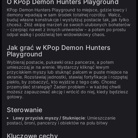
O KPop Demon Hunters Playground
KPop Demon Hunters Playground to miejsce, gdzie łowcy i
demony wpadają w sam środek totalnej rozróby. Walcz,
buduj własne konstrukcje i wystylizuj postacie tak, jak tylko
chcesz. Złóż ekipę marzeń ze swoich ulubionych bohaterów
– czerpiąc nawet z innych uniwersów – a potem po prostu
odpal walkę i podziwiaj ten widowiskowy chaos.
Jak grać w KPop Demon Hunters
Playground
Wybieraj postacie, pukawki oraz pancerze, a potem
umieszczaj je na arenie. Wystarczy kliknąć lewym
przyciskiem myszy lub stuknąć palcem w puste miejsce na
ekranie. Rozstawiaj jednostki, stawiaj fortyfikacje i rozpętaj
piekło, by zobaczyć, kto wyjdzie z tego cało. Chcesz
przemyśleć strategię? Żaden problem – w każdej chwili
możesz zapauzować akcję i wrócić do niej, kiedy będziesz
gotowy.
Sterowanie
Lewy przycisk myszy / Stuknięcie
: Umieszczanie
postaci, broni, pancerzy i obiektów na polu bitwy
Kluczowe cechy